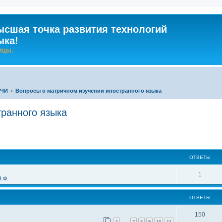
ысшая точка развития технологий
ыка!
ицы.
-ЧИ
Вопросы о матричном изучении иностранного языка
транного языка
ширенный поиск
ОТВЕТЫ
О
1
.Ф.
т
ОТВЕТЫ
в
е
О
150
1
7
8
9
10
11