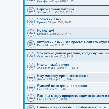
Скарфас
»
05 дек 2018, 11:25
Персональная матрица
Зигзам
»
01 май 2020, 20:18
Японский язык
Ирвин
»
28 фев 2008, 10:45
Не слышу!
Катрин
»
03 дек 2019, 14:48
Китайский язык - это просто! Если его изу
Пал
»
04 фев 2019, 11:15
Что можно делать реально, когда слушаешь
Счастье
»
14 янв 2015, 23:27
Итальянский с нуля
Александр Л
»
03 ноя 2010, 13:11
Ищу матрицу Армянского языка
Дионис
»
24 мар 2019, 09:42
Русский язык для иностранцев
Пал
»
10 фев 2019, 20:59
Разница между продолжающимся языком и 
Пал
»
01 авг 2018, 10:34
Навыки чтения после проработки матрицы