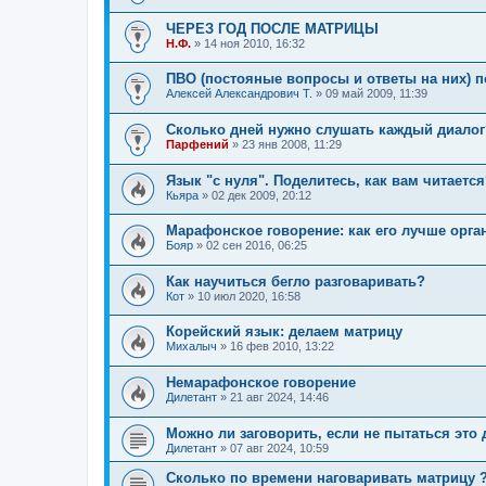
ЧЕРЕЗ ГОД ПОСЛЕ МАТРИЦЫ
Н.Ф.
»
14 ноя 2010, 16:32
ПВО (постояные вопросы и ответы на них) 
Алексей Александрович Т.
»
09 май 2009, 11:39
Сколько дней нужно слушать каждый диалог
Парфений
»
23 янв 2008, 11:29
Язык "с нуля". Поделитесь, как вам читаетс
Кьяра
»
02 дек 2009, 20:12
Марафонское говорение: как его лучше орга
Бояр
»
02 сен 2016, 06:25
Как научиться бегло разговаривать?
Кот
»
10 июл 2020, 16:58
Корейский язык: делаем матрицу
Михалыч
»
16 фев 2010, 13:22
Немарафонское говорение
Дилетант
»
21 авг 2024, 14:46
Можно ли заговорить, если не пытаться это 
Дилетант
»
07 авг 2024, 10:59
Сколько по времени наговаривать матрицу 