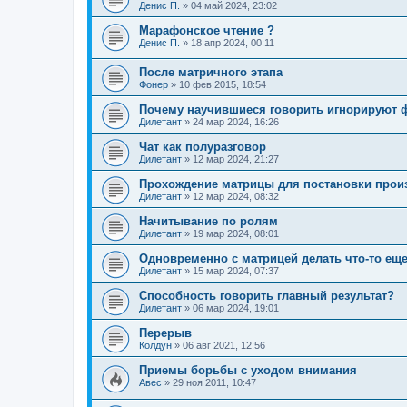
Денис П.
»
04 май 2024, 23:02
Марафонское чтение ?
Денис П.
»
18 апр 2024, 00:11
После матричного этапа
Фонер
»
10 фев 2015, 18:54
Почему научившиеся говорить игнорируют 
Дилетант
»
24 мар 2024, 16:26
Чат как полуразговор
Дилетант
»
12 мар 2024, 21:27
Прохождение матрицы для постановки про
Дилетант
»
12 мар 2024, 08:32
Начитывание по ролям
Дилетант
»
19 мар 2024, 08:01
Одновременно с матрицей делать что-то ещ
Дилетант
»
15 мар 2024, 07:37
Способность говорить главный результат?
Дилетант
»
06 мар 2024, 19:01
Перерыв
Колдун
»
06 авг 2021, 12:56
Приемы борьбы с уходом внимания
Авес
»
29 ноя 2011, 10:47