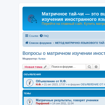
Матричное тай-чи — это в
изучения иностранного яз
Перейти на главный сайт. Купить матр
Ссылки
FAQ
Список форумов
МЕТОД МАТРИЧНО-ЯЗЫКОВОГО ТАЙ
Вопросы о матричном изучении инос
Модератор:
Кьяра
Поиск
Рас
Новая тема
ОБЪЯВЛЕНИЯ
Объявление от Н.Ф.
Н.Ф.
»
21 окт 2023, 17:57
» в форуме
ОБЪЯВЛЕНИЕ ОТ Н
ТЕМЫ
Матричные результаты, говорят ученики
Парфений
»
14 сен 2011, 11:04