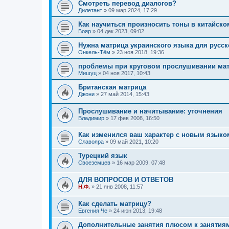
Смотреть перевод диалогов?
Дилетант
»
09 мар 2024, 17:29
Как научиться произносить тоны в китайск
Бояр
»
04 дек 2023, 09:02
Нужна матрица украинского языка для русс
Онкель-Тём
»
23 ноя 2018, 19:36
проблемы при круговом прослушивании ма
Мишуц
»
04 ноя 2017, 10:43
Британская матрица
Джони
»
27 май 2014, 15:43
Прослушивание и начитывание: уточнения
Владимир
»
17 фев 2008, 16:50
Как изменился ваш характер с новым языко
Славояра
»
09 май 2021, 10:20
Турецкий язык
Своеземцев
»
16 мар 2009, 07:48
ДЛЯ ВОПРОСОВ И ОТВЕТОВ
Н.Ф.
»
21 янв 2008, 11:57
Как сделать матрицу?
Евгения Че
»
24 июн 2013, 19:48
Дополнительные занятия плюсом к занятиям