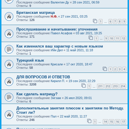
Последнее сообщение
Валентин Ду
«
28 сен 2021, 06:59
Ответы:
9
Британская матрица
Последнее сообщение
Н.Ф.
«
27 сен 2021, 03:25
Ответы:
126
1
6
7
8
9
…
Прослушивание и начитывание: уточнения
Последнее сообщение
Павел Асафов
«
03 авг 2021, 19:25
Ответы:
171
1
9
10
11
12
…
Как изменился ваш характер с новым языком
Последнее сообщение
Ийи Дил
«
11 май 2021, 11:18
Ответы:
1
Турецкий язык
Последнее сообщение
Крисали
«
17 окт 2020, 18:47
Ответы:
58
1
2
3
4
ДЛЯ ВОПРОСОВ И ОТВЕТОВ
Последнее сообщение
Кирилл П.
«
19 сен 2020, 22:29
Ответы:
3208
1
211
212
213
214
…
Как сделать матрицу?
Последнее сообщение
Зигзам
«
26 июл 2020, 09:01
Ответы:
6
Дополнительные занятия плюсом к занятиям по Методу.
Стоит ли?
Последнее сообщение
Пал
«
22 май 2020, 11:27
Ответы:
246
1
14
15
16
17
…