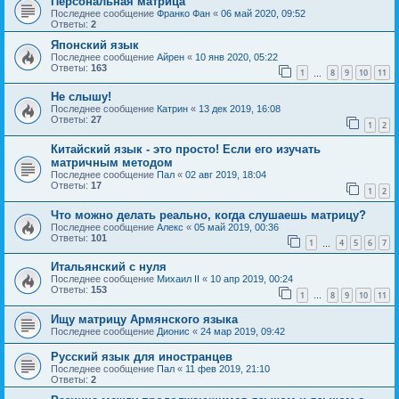
Персональная матрица
Последнее сообщение
Франко Фан
«
06 май 2020, 09:52
Ответы:
2
Японский язык
Последнее сообщение
Айрен
«
10 янв 2020, 05:22
Ответы:
163
1
8
9
10
11
…
Не слышу!
Последнее сообщение
Катрин
«
13 дек 2019, 16:08
Ответы:
27
1
2
Китайский язык - это просто! Если его изучать
матричным методом
Последнее сообщение
Пал
«
02 авг 2019, 18:04
Ответы:
17
1
2
Что можно делать реально, когда слушаешь матрицу?
Последнее сообщение
Алекс
«
05 май 2019, 00:36
Ответы:
101
1
4
5
6
7
…
Итальянский с нуля
Последнее сообщение
Михаил II
«
10 апр 2019, 00:24
Ответы:
153
1
8
9
10
11
…
Ищу матрицу Армянского языка
Последнее сообщение
Дионис
«
24 мар 2019, 09:42
Русский язык для иностранцев
Последнее сообщение
Пал
«
11 фев 2019, 21:10
Ответы:
2