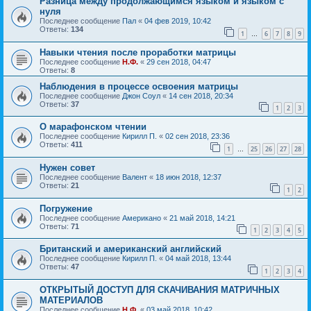
Разница между продолжающимся языком и языком с
нуля
Последнее сообщение
Пал
«
04 фев 2019, 10:42
Ответы:
134
1
6
7
8
9
…
Навыки чтения после проработки матрицы
Последнее сообщение
Н.Ф.
«
29 сен 2018, 04:47
Ответы:
8
Наблюдения в процессе освоения матрицы
Последнее сообщение
Джон Соул
«
14 сен 2018, 20:34
Ответы:
37
1
2
3
О марафонском чтении
Последнее сообщение
Кирилл П.
«
02 сен 2018, 23:36
Ответы:
411
1
25
26
27
28
…
Нужен совет
Последнее сообщение
Валент
«
18 июн 2018, 12:37
Ответы:
21
1
2
Погружение
Последнее сообщение
Американо
«
21 май 2018, 14:21
Ответы:
71
1
2
3
4
5
Британский и американский английский
Последнее сообщение
Кирилл П.
«
04 май 2018, 13:44
Ответы:
47
1
2
3
4
ОТКРЫТЫЙ ДОСТУП ДЛЯ СКАЧИВАНИЯ МАТРИЧНЫХ
МАТЕРИАЛОВ
Последнее сообщение
Н.Ф.
«
03 май 2018, 10:42