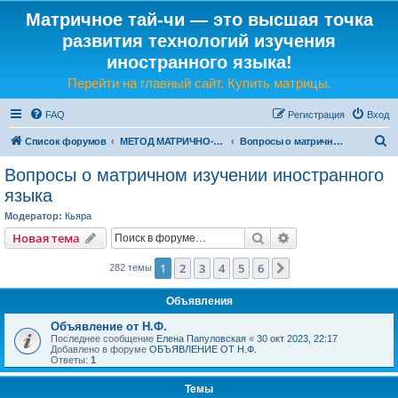
Матричное тай-чи — это высшая точка
развития технологий изучения
иностранного языка!
Перейти на главный сайт. Купить матрицы.
FAQ
Регистрация
Вход
П
Список форумов
МЕТОД МАТРИЧНО-ЯЗЫКОВОГО ТАЙ-ЧИ
Вопросы о матричном изучении иностранного языка
о
Вопросы о матричном изучении иностранного
и
языка
с
Модератор:
Кьяра
к
Поиск
Расширенный пои
Новая тема
1
2
3
4
5
6
След.
282 темы
Объявления
Объявление от Н.Ф.
Последнее сообщение
Елена Папуловская
«
30 окт 2023, 22:17
Добавлено в форуме
ОБЪЯВЛЕНИЕ ОТ Н.Ф.
Ответы:
1
Темы