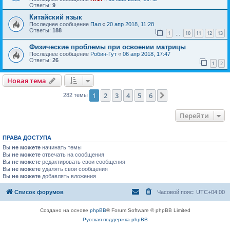
Ответы:
9
Китайский язык
Последнее сообщение
Пал
«
20 апр 2018, 11:28
Ответы:
188
1
10
11
12
13
…
Физические проблемы при освоении матрицы
Последнее сообщение
Робин-Гут
«
06 апр 2018, 17:47
Ответы:
26
1
2
Новая тема
1
2
3
4
5
6
След.
282 темы
Перейти
ПРАВА ДОСТУПА
Вы
не можете
начинать темы
Вы
не можете
отвечать на сообщения
Вы
не можете
редактировать свои сообщения
Вы
не можете
удалять свои сообщения
Вы
не можете
добавлять вложения
Список форумов
Часовой пояс:
UTC+04:00
Создано на основе
phpBB
® Forum Software © phpBB Limited
Русская поддержка phpBB