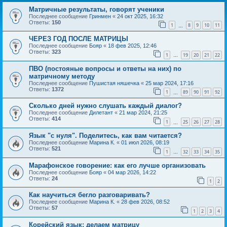
Матричные результаты, говорят ученики
Последнее сообщение
Гринмен
«
24 окт 2025, 16:32
Ответы:
150
1
8
9
10
11
…
ЧЕРЕЗ ГОД ПОСЛЕ МАТРИЦЫ
Последнее сообщение
Бояр
«
18 фев 2025, 12:46
Ответы:
323
1
19
20
21
22
…
ПВО (постояные вопросы и ответы на них) по
матричному методу
Последнее сообщение
Пушистая няшечка
«
25 мар 2024, 17:16
Ответы:
1372
1
89
90
91
92
…
Сколько дней нужно слушать каждый диалог?
Последнее сообщение
Дилетант
«
21 мар 2024, 21:25
Ответы:
414
1
25
26
27
28
…
Язык "с нуля". Поделитесь, как вам читается?
Последнее сообщение
Марина К.
«
01 июл 2026, 08:19
Ответы:
521
1
32
33
34
35
…
Марафонское говорение: как его лучше организовать
Последнее сообщение
Бояр
«
04 мар 2026, 14:22
Ответы:
24
1
2
Как научиться бегло разговаривать?
Последнее сообщение
Марина К.
«
28 фев 2026, 08:52
Ответы:
57
1
2
3
4
Корейский язык: делаем матрицу