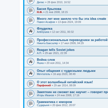
Дилас
»
28 фев 2010, 16:52
Басня Крылова
Н.Ф.
»
21 янв 2008, 18:15
Много лет мне заняло что бы эта idea create
Павел Асафов
»
13 фев 2024, 19:09
Флудилка
Алёнушка
»
12 окт 2011, 00:32
Профессиональные переводчики за работой
Никита Баксаляр
»
17 июл 2009, 04:29
Reagan tells Soviet jokes
А.П.
»
29 авг 2021, 22:39
Война слов
Яшка
»
20 ноя 2011, 14:34
Опыт общения с чудесными людьми
Мечтатель
»
16 апр 2020, 08:49
О этот волшебный китайский язык!
Парфений
»
29 авг 2014, 08:09
Замяткин не сможет вас научит -- говорит п
Игорь Иванов
»
24 янв 2008, 17:16
Грамматика с юмором
Сударыня
»
20 фев 2012, 20:07