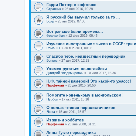
Гарри Поттер в кофточке
Странник
»
26 ноя 2016, 10:29
Я русский бы выучил только за то ...
Бояр
»
25 авг 2019, 07:08
Вот раньше были времена...
Франко Фан
»
12 фев 2019, 09:45
Изучение иностранных языков в СССР: три 
Роман П.
»
30 янв 2011, 00:03
Спасибо тебе, неизвестный переводчик
Вопрос
»
27 дек 2017, 12:29
Учимся ругаться по-английски
Дмитрий Владимирович
»
10 июл 2017, 16:36
Н.Ф. тайной камерой! Это какой-то ужассс!
Парфений
»
25 дек 2015, 20:50
Помогите новенькому в монгольском!
Нурбол
»
17 окт 2011, 15:16
О пользе чтения первоисточников
Яшка
»
15 авг 2011, 15:57
Из жизни хоббитов
Парфений
»
23 янв 2008, 01:21
Ляпы Гугло-переводчика