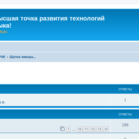
ысшая точка развития технологий
ыка!
ицы.
-ЧИ
Шутки юмора...
ширенный поиск
ОТВЕТЫ
О
1
.Ф.
т
ОТВЕТЫ
в
е
О
199
1
10
11
12
13
14
…
т
т