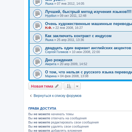
Яшка
»
07 янв 2012, 14:05
Лучший, быстрый метод изучения языков!!!!
Нурбол
»
09 окт 2011, 12:48
Очень художественные машинные перевод
Н.Ф.
»
22 янв 2008, 16:27
Как заключить контракт с индусом
Яшка
»
25 апр 2011, 13:36
двадцать один вариант английских акцентов
Сергей Голиков
»
10 июн 2008, 22:00
Дно рождения
Амрита
»
20 апр 2009, 14:52
О том, что нельзя с русского языка перевод
Марина
»
04 фев 2008, 13:08
Новая тема
Вернуться к списку форумов
ПРАВА ДОСТУПА
Вы
не можете
начинать темы
Вы
не можете
отвечать на сообщения
Вы
не можете
редактировать свои сообщения
Вы
не можете
удалять свои сообщения
Вы
не можете
добавлять вложения