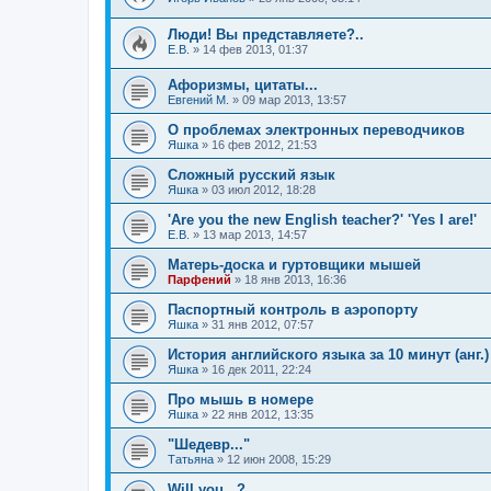
Люди! Вы представляете?..
Е.В.
»
14 фев 2013, 01:37
Афоризмы, цитаты...
Евгений М.
»
09 мар 2013, 13:57
О проблемах электронных переводчиков
Яшка
»
16 фев 2012, 21:53
Сложный русский язык
Яшка
»
03 июл 2012, 18:28
'Are you the new English teacher?' 'Yes I are!'
Е.В.
»
13 мар 2013, 14:57
Матерь-доска и гуртовщики мышей
Парфений
»
18 янв 2013, 16:36
Паспортный контроль в аэропорту
Яшка
»
31 янв 2012, 07:57
История английского языка за 10 минут (анг.)
Яшка
»
16 дек 2011, 22:24
Про мышь в номере
Яшка
»
22 янв 2012, 13:35
"Шедевр..."
Татьяна
»
12 июн 2008, 15:29
Will you...?