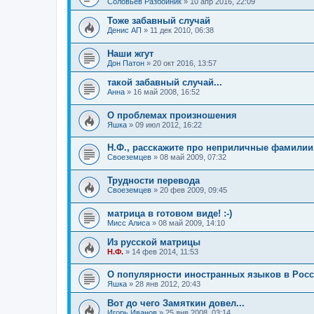
Соловьёв Разбойник
»
10 апр 2016, 22:09
Тоже забавный случай
Денис АП
»
11 дек 2010, 06:38
Наши жгут
Дон Патон
»
20 окт 2016, 13:57
такой забавный случай...
Анна
»
16 май 2008, 16:52
О проблемах произношения
Яшка
»
09 июл 2012, 16:22
Н.Ф., расскажите про неприличные фамилии.
Своеземцев
»
08 май 2009, 07:32
Трудности перевода
Своеземцев
»
20 фев 2009, 09:45
матрица в готовом виде! :-)
Мисс Алиса
»
08 май 2009, 14:10
Из русской матрицы
Н.Ф.
»
14 фев 2014, 11:53
О популярности иностранных языков в Рос
Яшка
»
28 янв 2012, 20:43
Вот до чего Замяткин довел...
Игорь Иванов
»
25 янв 2008, 03:14