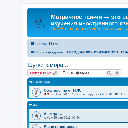
Матричное тай-чи — это в
изучения иностранного яз
Перейти на главный сайт. Купить матр
Ссылки
FAQ
Список форумов
МЕТОД МАТРИЧНО-ЯЗЫКОВОГО ТАЙ
Шутки юмора...
Поиск
Рас
Новая тема
ОБЪЯВЛЕНИЯ
Объявление от Н.Ф.
Н.Ф.
»
21 окт 2023, 17:57
» в форуме
ОБЪЯВЛЕНИЕ ОТ Н
ТЕМЫ
Анекдот...
А.М.
»
15 сен 2011, 08:56
Рыжиковое масло