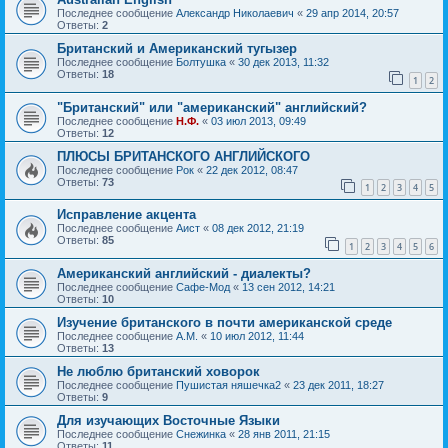
Последнее сообщение
Александр Николаевич
«
29 апр 2014, 20:57
Ответы:
2
Британский и Американский тугызер
Последнее сообщение
Болтушка
«
30 дек 2013, 11:32
Ответы:
18
1
2
"Британский" или "американский" английский?
Последнее сообщение
Н.Ф.
«
03 июл 2013, 09:49
Ответы:
12
ПЛЮСЫ БРИТАНСКОГО АНГЛИЙСКОГО
Последнее сообщение
Рок
«
22 дек 2012, 08:47
Ответы:
73
1
2
3
4
5
Исправление акцента
Последнее сообщение
Аист
«
08 дек 2012, 21:19
Ответы:
85
1
2
3
4
5
6
Американский английский - диалекты?
Последнее сообщение
Сафе-Мод
«
13 сен 2012, 14:21
Ответы:
10
Изучение британского в почти американской среде
Последнее сообщение
А.М.
«
10 июл 2012, 11:44
Ответы:
13
Не люблю британский ховорок
Последнее сообщение
Пушистая няшечка2
«
23 дек 2011, 18:27
Ответы:
9
Для изучающих Восточные Языки
Последнее сообщение
Снежинка
«
28 янв 2011, 21:15
Ответы:
11