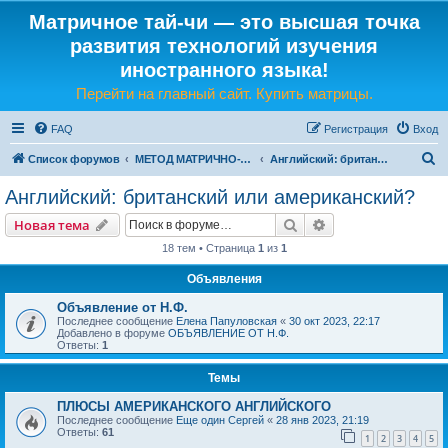
Матричное тай-чи — это высшая точка
развития технологий изучения
иностранного языка!
Перейти на главный сайт. Купить матрицы.
FAQ
Регистрация
Вход
П
Список форумов
МЕТОД МАТРИЧНО-ЯЗЫКОВОГО ТАЙ-ЧИ
Английский: британский или американский?
о
Английский: британский или американский?
и
Поиск
Расширенный пои
Новая тема
с
18 тем • Страница
1
из
1
к
Объявления
Объявление от Н.Ф.
Последнее сообщение
Елена Папуловская
«
30 окт 2023, 22:17
Добавлено в форуме
ОБЪЯВЛЕНИЕ ОТ Н.Ф.
Ответы:
1
Темы
ПЛЮСЫ АМЕРИКАНСКОГО АНГЛИЙСКОГО
Последнее сообщение
Еще один Сергей
«
28 янв 2023, 21:19
Ответы:
61
1
2
3
4
5