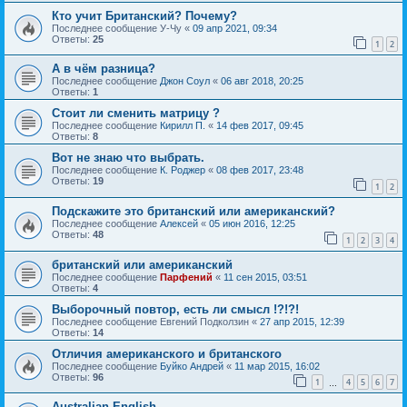
Кто учит Британский? Почему?
Последнее сообщение
У-Чу
«
09 апр 2021, 09:34
Ответы:
25
1
2
А в чём разница?
Последнее сообщение
Джон Соул
«
06 авг 2018, 20:25
Ответы:
1
Стоит ли сменить матрицу ?
Последнее сообщение
Кирилл П.
«
14 фев 2017, 09:45
Ответы:
8
Вот не знаю что выбрать.
Последнее сообщение
К. Роджер
«
08 фев 2017, 23:48
Ответы:
19
1
2
Подскажите это британский или американский?
Последнее сообщение
Алексей
«
05 июн 2016, 12:25
Ответы:
48
1
2
3
4
британский или американский
Последнее сообщение
Парфений
«
11 сен 2015, 03:51
Ответы:
4
Выборочный повтор, есть ли смысл !?!?!
Последнее сообщение
Евгений Подколзин
«
27 апр 2015, 12:39
Ответы:
14
Отличия американского и британского
Последнее сообщение
Буйко Андрей
«
11 мар 2015, 16:02
Ответы:
96
1
4
5
6
7
…
Australian English