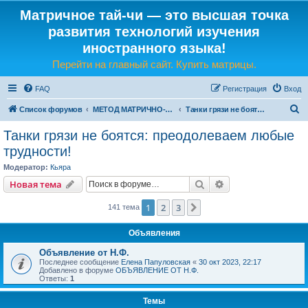
Матричное тай-чи — это высшая точка
развития технологий изучения
иностранного языка!
Перейти на главный сайт. Купить матрицы.
FAQ
Регистрация
Вход
П
Список форумов
МЕТОД МАТРИЧНО-ЯЗЫКОВОГО ТАЙ-ЧИ
Танки грязи не боятся: преодолеваем любые трудности!
о
Танки грязи не боятся: преодолеваем любые
и
трудности!
с
Модератор:
Кьяра
к
Поиск
Расширенный пои
Новая тема
1
2
3
След.
141 тема
Объявления
Объявление от Н.Ф.
Последнее сообщение
Елена Папуловская
«
30 окт 2023, 22:17
Добавлено в форуме
ОБЪЯВЛЕНИЕ ОТ Н.Ф.
Ответы:
1
Темы