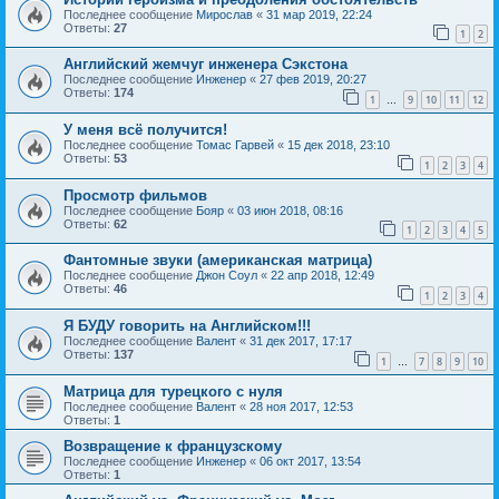
Последнее сообщение
Мирослав
«
31 мар 2019, 22:24
Ответы:
27
1
2
Английский жемчуг инженера Сэкстона
Последнее сообщение
Инженер
«
27 фев 2019, 20:27
Ответы:
174
1
9
10
11
12
…
У меня всё получится!
Последнее сообщение
Томас Гарвей
«
15 дек 2018, 23:10
Ответы:
53
1
2
3
4
Просмотр фильмов
Последнее сообщение
Бояр
«
03 июн 2018, 08:16
Ответы:
62
1
2
3
4
5
Фантомные звуки (американская матрица)
Последнее сообщение
Джон Соул
«
22 апр 2018, 12:49
Ответы:
46
1
2
3
4
Я БУДУ говорить на Английском!!!
Последнее сообщение
Валент
«
31 дек 2017, 17:17
Ответы:
137
1
7
8
9
10
…
Матрица для турецкого с нуля
Последнее сообщение
Валент
«
28 ноя 2017, 12:53
Ответы:
1
Возвращение к французскому
Последнее сообщение
Инженер
«
06 окт 2017, 13:54
Ответы:
1