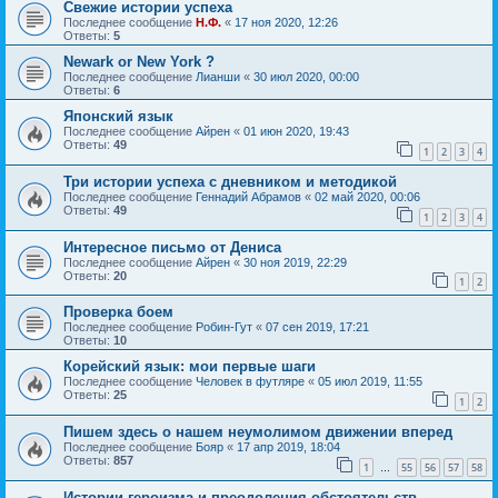
Свежие истории успеха
Последнее сообщение
Н.Ф.
«
17 ноя 2020, 12:26
Ответы:
5
Newark or New York ?
Последнее сообщение
Лианши
«
30 июл 2020, 00:00
Ответы:
6
Японский язык
Последнее сообщение
Айрен
«
01 июн 2020, 19:43
Ответы:
49
1
2
3
4
Три истории успеха с дневником и методикой
Последнее сообщение
Геннадий Абрамов
«
02 май 2020, 00:06
Ответы:
49
1
2
3
4
Интересное письмо от Дениса
Последнее сообщение
Айрен
«
30 ноя 2019, 22:29
Ответы:
20
1
2
Проверка боем
Последнее сообщение
Робин-Гут
«
07 сен 2019, 17:21
Ответы:
10
Корейский язык: мои первые шаги
Последнее сообщение
Человек в футляре
«
05 июл 2019, 11:55
Ответы:
25
1
2
Пишем здесь о нашем неумолимом движении вперед
Последнее сообщение
Бояр
«
17 апр 2019, 18:04
Ответы:
857
1
55
56
57
58
…
Истории героизма и преодоления обстоятельств