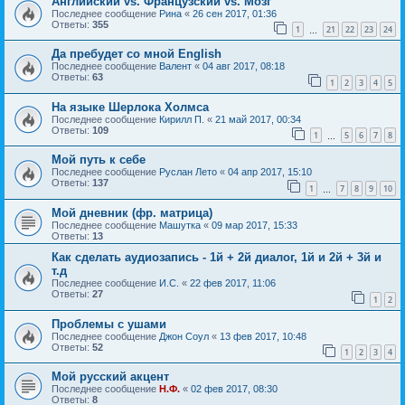
Английский vs. Французский vs. Мозг
Последнее сообщение
Рина
«
26 сен 2017, 01:36
Ответы:
355
1
21
22
23
24
…
Да пребудет со мной English
Последнее сообщение
Валент
«
04 авг 2017, 08:18
Ответы:
63
1
2
3
4
5
На языке Шерлока Холмса
Последнее сообщение
Кирилл П.
«
21 май 2017, 00:34
Ответы:
109
1
5
6
7
8
…
Мой путь к себе
Последнее сообщение
Руслан Лето
«
04 апр 2017, 15:10
Ответы:
137
1
7
8
9
10
…
Мой дневник (фр. матрица)
Последнее сообщение
Машутка
«
09 мар 2017, 15:33
Ответы:
13
Как сделать аудиозапись - 1й + 2й диалог, 1й и 2й + 3й и
т.д
Последнее сообщение
И.С.
«
22 фев 2017, 11:06
Ответы:
27
1
2
Проблемы с ушами
Последнее сообщение
Джон Соул
«
13 фев 2017, 10:48
Ответы:
52
1
2
3
4
Мой русский акцент
Последнее сообщение
Н.Ф.
«
02 фев 2017, 08:30
Ответы:
8