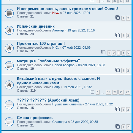
1
85
86
87
88
…
И непременно очень, очень громкое чтение! Очень!
Последнее сообщение
Н.Ф.
«
27 янв 2023, 17:01
Ответы:
21
1
2
Испанский дневник
Последнее сообщение
Анемар
«
19 дек 2022, 13:16
Ответы:
24
1
2
Проклятые 100 страниц !
Последнее сообщение
И.С.
«
07 май 2022, 09:06
Ответы:
72
1
2
3
4
5
матрица и "побочные эффекты"
Последнее сообщение
Павел Асафов
«
08 авг 2021, 18:38
Ответы:
19
1
2
Китайский язык с нуля. Вместе с сыном. И
единомышленниками.
Последнее сообщение
Бояр
«
19 фев 2021, 13:32
Ответы:
319
1
19
20
21
22
…
????? ??????? (Арабский язык)
Последнее сообщение
Пушистая няшечка
«
27 янв 2021, 15:22
Ответы:
15
1
2
Смена профессии.
Последнее сообщение
Славояра
«
28 дек 2020, 09:38
Ответы:
21
1
2