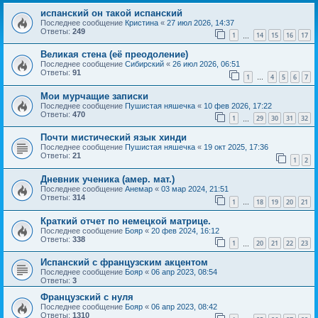
испанский он такой испанский
Последнее сообщение
Кристина
«
27 июл 2026, 14:37
Ответы:
249
1
14
15
16
17
…
Великая стена (еë преодоление)
Последнее сообщение
Сибирский
«
26 июл 2026, 06:51
Ответы:
91
1
4
5
6
7
…
Мои мурчащие записки
Последнее сообщение
Пушистая няшечка
«
10 фев 2026, 17:22
Ответы:
470
1
29
30
31
32
…
Почти мистический язык хинди
Последнее сообщение
Пушистая няшечка
«
19 окт 2025, 17:36
Ответы:
21
1
2
Дневник ученика (амер. мат.)
Последнее сообщение
Анемар
«
03 мар 2024, 21:51
Ответы:
314
1
18
19
20
21
…
Краткий отчет по немецкой матрице.
Последнее сообщение
Бояр
«
20 фев 2024, 16:12
Ответы:
338
1
20
21
22
23
…
Испанский с французским акцентом
Последнее сообщение
Бояр
«
06 апр 2023, 08:54
Ответы:
3
Французский с нуля
Последнее сообщение
Бояр
«
06 апр 2023, 08:42
Ответы:
1310