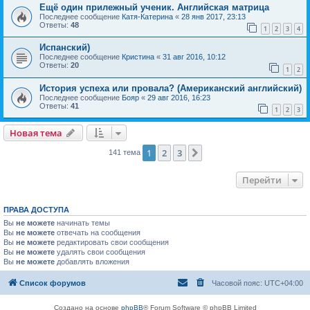
Ещё один прилежный ученик. Английская матрица
Последнее сообщение
Катя-Катерина
«
28 янв 2017, 23:13
Ответы:
48
1
2
3
4
Испанский)
Последнее сообщение
Кристина
«
31 авг 2016, 10:12
Ответы:
20
1
2
История успеха или провала? (Американский английский)
Последнее сообщение
Бояр
«
29 авг 2016, 16:23
Ответы:
41
1
2
3
Новая тема
1
2
3
След.
141 тема
Перейти
ПРАВА ДОСТУПА
Вы
не можете
начинать темы
Вы
не можете
отвечать на сообщения
Вы
не можете
редактировать свои сообщения
Вы
не можете
удалять свои сообщения
Вы
не можете
добавлять вложения
Список форумов
Часовой пояс:
UTC+04:00
Создано на основе
phpBB
® Forum Software © phpBB Limited