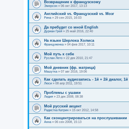
Возвращение к французскому
Эмерсон
»
06 окт 2017, 13:13
Английский vs. Французский vs. Мозг
Рина
»
29 сен 2015, 16:03
Да пребудет со мной English
Дуриан Грей
»
25 май 2016, 22:40
На языке Шерлока Холмса
Француженка
»
04 фев 2017, 10:11
Мой путь к себе
Руслан Лето
»
22 дек 2010, 21:47
Мой дневник (фр. матрица)
Машутка
»
07 авг 2016, 19:06
Как сделать аудиозапись - 1й + 2й диалог, 1й 
Люси
»
08 апр 2011, 19:51
Проблемы с ушами
Лидия
»
23 дек 2008, 08:38
Мой русский акцент
Радистка Катрин
»
15 окт 2012, 14:58
Как сконцентрироваться на прослушивании
Анна
»
06 сен 2008, 15:13