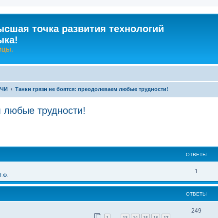
ысшая точка развития технологий
ыка!
ицы.
-ЧИ
Танки грязи не боятся: преодолеваем любые трудности!
м любые трудности!
ширенный поиск
ОТВЕТЫ
О
1
.Ф.
т
ОТВЕТЫ
в
е
О
249
1
13
14
15
16
17