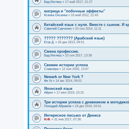
Бад Инглиш
»
17 май 2017, 21:27
матрица и "побочные эффекты"
Ксанка Оксанка
»
10 май 2012, 21:43
Китайский язык с нуля. Вместе с сыном. И
Савелий Савченко
»
23 сен 2014, 11:11
????? ??????? (Арабский язык)
Егор Д.
»
20 дек 2013, 04:51
Смена профессии.
Бад Инглиш
»
23 сен 2017, 13:38
Свежие истории успеха
Славояра
»
12 ноя 2020, 13:07
Newark or New York ?
Фе Уз
»
14 авг 2014, 09:01
Японский язык
Айрен
»
17 июл 2019, 23:15
Три истории успеха с дневником и методико
Геннадий Абрамов
»
19 дек 2019, 03:51
Интересное письмо от Дениса
Н.Ф.
»
31 янв 2017, 07:36
Проверка боем