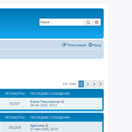
Поиск
Расширенный по
Регистрация
Вход
1
2
3
След.
141 тема
ПРОСМОТРЫ
ПОСЛЕДНЕЕ СООБЩЕНИЕ
П
Елена Папуловская
П
81037
о
30 окт 2023, 22:17
с
р
л
е
ПРОСМОТРЫ
ПОСЛЕДНЕЕ СООБЩЕНИЕ
о
д
н
П
Кристина
с
е
П
301209
о
27 июл 2026, 14:37
е