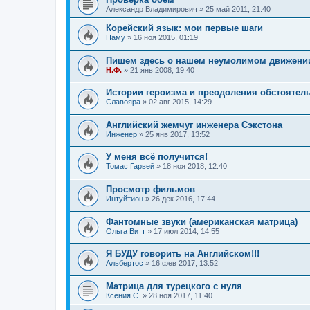
Александр Владимирович
»
25 май 2011, 21:40
Корейский язык: мои первые шаги
Наму
»
16 ноя 2015, 01:19
Пишем здесь о нашем неумолимом движени
Н.Ф.
»
21 янв 2008, 19:40
Истории героизма и преодоления обстоятел
Славояра
»
02 авг 2015, 14:29
Английский жемчуг инженера Сэкстона
Инженер
»
25 янв 2017, 13:52
У меня всё получится!
Томас Гарвей
»
18 ноя 2018, 12:40
Просмотр фильмов
Интуйтион
»
26 дек 2016, 17:44
Фантомные звуки (американская матрица)
Ольга Витт
»
17 июл 2014, 14:55
Я БУДУ говорить на Английском!!!
Альбертос
»
16 фев 2017, 13:52
Матрица для турецкого с нуля
Ксения С.
»
28 ноя 2017, 11:40