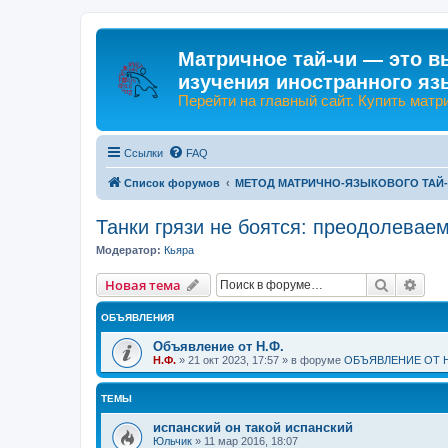
Матричное тай-чи — это в
изучения иностранного яз
Перейти на главный сайт. Купить матр
Ссылки
FAQ
Список форумов
МЕТОД МАТРИЧНО-ЯЗЫКОВОГО ТАЙ
Танки грязи не боятся: преодолевае
Модератор:
Кьяра
Поиск
Рас
Новая тема
ОБЪЯВЛЕНИЯ
Объявление от Н.Ф.
Н.Ф.
»
21 окт 2023, 17:57
» в форуме
ОБЪЯВЛЕНИЕ ОТ Н
ТЕМЫ
испанский он такой испанский
Юльчик
»
11 мар 2016, 18:07