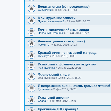
Великая стена (еë преодоление)
Сибирский
»
11 дек 2024, 10:51
Мои мурчащие записки
Пушистая няшечка2
»
19 ноя 2011, 20:07
Почти мистический язык хинди
Небесный Странник
»
10 окт 2014, 15:27
Дневник ученика (амер. мат.)
Робин-Гут
»
31 мар 2016, 14:14
Краткий отчет по немецкой матрице.
Сизифус
»
26 сен 2016, 20:30
Испанский с французским акцентом
Француженка
»
26 мар 2023, 09:21
Французский с нуля
Француженка
»
22 июн 2014, 15:22
И непременно очень, очень громкое чтение!
Турчанка
»
01 фев 2017, 06:26
Испанский дневник
Слава Н.
»
03 мар 2012, 14:30
Проклятые 100 страниц !