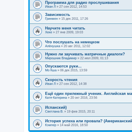
Программа для радио прослушивания
Иван Л
»
27 сен 2012, 14:53
Зависимость
Гринмен
»
15 дек 2011, 17:26
Научите меня читать
Хеке
»
27 янв 2009, 19:03
Что послушать на немецком
Алёнушка
»
20 авг 2011, 12:02
Нужно ли заучивать матричные диалоги?
Мирошник Владимир
»
22 июл 2009, 01:13
Опускаются руки...
Мо Кша
»
06 дек 2015, 13:59
Скорость чтения
Иван Л
»
27 сен 2012, 14:38
Ещё один прилежный ученик. Английская м
Катя-Катерина
»
20 окт 2016, 23:56
Испанский)
Светлана В.
»
19 фев 2015, 20:11
История успеха или провала? (Американский
Кэмпер
»
14 май 2016, 18:50