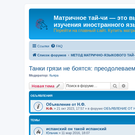
Матричное тай-чи — это в
изучения иностранного яз
Перейти на главный сайт. Купить матр
Ссылки
FAQ
Список форумов
МЕТОД МАТРИЧНО-ЯЗЫКОВОГО ТАЙ
Танки грязи не боятся: преодолевае
Модератор:
Кьяра
Поиск
Рас
Новая тема
ОБЪЯВЛЕНИЯ
Объявление от Н.Ф.
Н.Ф.
»
21 окт 2023, 17:57
» в форуме
ОБЪЯВЛЕНИЕ ОТ Н
ТЕМЫ
испанский он такой испанский
Юльчик
»
11 мар 2016, 18:07