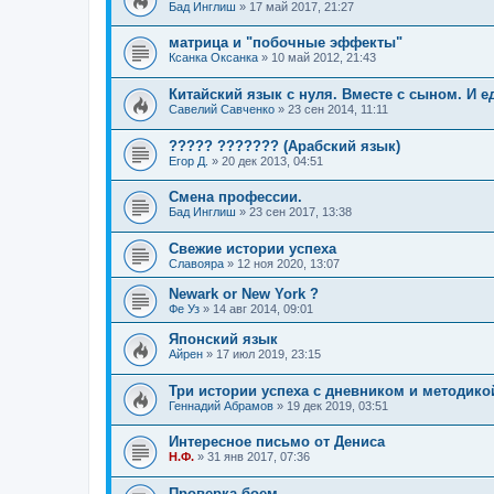
Бад Инглиш
»
17 май 2017, 21:27
матрица и "побочные эффекты"
Ксанка Оксанка
»
10 май 2012, 21:43
Китайский язык с нуля. Вместе с сыном. И
Савелий Савченко
»
23 сен 2014, 11:11
????? ??????? (Арабский язык)
Егор Д.
»
20 дек 2013, 04:51
Смена профессии.
Бад Инглиш
»
23 сен 2017, 13:38
Свежие истории успеха
Славояра
»
12 ноя 2020, 13:07
Newark or New York ?
Фе Уз
»
14 авг 2014, 09:01
Японский язык
Айрен
»
17 июл 2019, 23:15
Три истории успеха с дневником и методико
Геннадий Абрамов
»
19 дек 2019, 03:51
Интересное письмо от Дениса
Н.Ф.
»
31 янв 2017, 07:36
Проверка боем