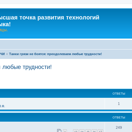
ысшая точка развития технологий
ыка!
ицы.
-ЧИ
Танки грязи не боятся: преодолеваем любые трудности!
м любые трудности!
ширенный поиск
ОТВЕТЫ
О
1
.Ф.
т
ОТВЕТЫ
в
е
О
249
1
13
14
15
16
17