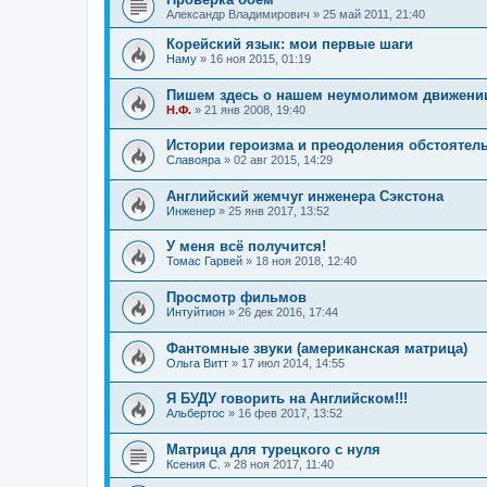
Александр Владимирович
»
25 май 2011, 21:40
Корейский язык: мои первые шаги
Наму
»
16 ноя 2015, 01:19
Пишем здесь о нашем неумолимом движени
Н.Ф.
»
21 янв 2008, 19:40
Истории героизма и преодоления обстоятел
Славояра
»
02 авг 2015, 14:29
Английский жемчуг инженера Сэкстона
Инженер
»
25 янв 2017, 13:52
У меня всё получится!
Томас Гарвей
»
18 ноя 2018, 12:40
Просмотр фильмов
Интуйтион
»
26 дек 2016, 17:44
Фантомные звуки (американская матрица)
Ольга Витт
»
17 июл 2014, 14:55
Я БУДУ говорить на Английском!!!
Альбертос
»
16 фев 2017, 13:52
Матрица для турецкого с нуля
Ксения С.
»
28 ноя 2017, 11:40