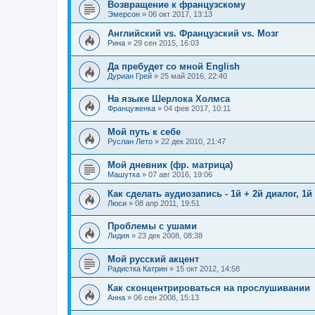
Возвращение к французскому
Эмерсон
»
06 окт 2017, 13:13
Английский vs. Французский vs. Мозг
Рина
»
29 сен 2015, 16:03
Да пребудет со мной English
Дуриан Грей
»
25 май 2016, 22:40
На языке Шерлока Холмса
Француженка
»
04 фев 2017, 10:11
Мой путь к себе
Руслан Лето
»
22 дек 2010, 21:47
Мой дневник (фр. матрица)
Машутка
»
07 авг 2016, 19:06
Как сделать аудиозапись - 1й + 2й диалог, 1й 
Люси
»
08 апр 2011, 19:51
Проблемы с ушами
Лидия
»
23 дек 2008, 08:38
Мой русский акцент
Радистка Катрин
»
15 окт 2012, 14:58
Как сконцентрироваться на прослушивании
Анна
»
06 сен 2008, 15:13