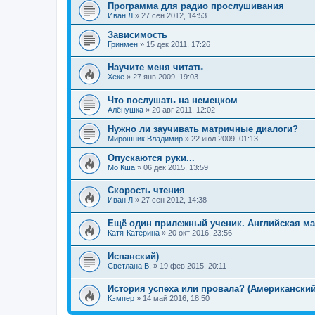
Программа для радио прослушивания
Иван Л
»
27 сен 2012, 14:53
Зависимость
Гринмен
»
15 дек 2011, 17:26
Научите меня читать
Хеке
»
27 янв 2009, 19:03
Что послушать на немецком
Алёнушка
»
20 авг 2011, 12:02
Нужно ли заучивать матричные диалоги?
Мирошник Владимир
»
22 июл 2009, 01:13
Опускаются руки...
Мо Кша
»
06 дек 2015, 13:59
Скорость чтения
Иван Л
»
27 сен 2012, 14:38
Ещё один прилежный ученик. Английская м
Катя-Катерина
»
20 окт 2016, 23:56
Испанский)
Светлана В.
»
19 фев 2015, 20:11
История успеха или провала? (Американский
Кэмпер
»
14 май 2016, 18:50