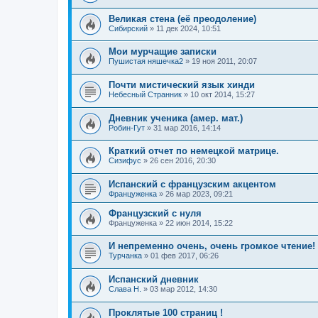
Великая стена (еë преодоление)
Сибирский
»
11 дек 2024, 10:51
Мои мурчащие записки
Пушистая няшечка2
»
19 ноя 2011, 20:07
Почти мистический язык хинди
Небесный Странник
»
10 окт 2014, 15:27
Дневник ученика (амер. мат.)
Робин-Гут
»
31 мар 2016, 14:14
Краткий отчет по немецкой матрице.
Сизифус
»
26 сен 2016, 20:30
Испанский с французским акцентом
Француженка
»
26 мар 2023, 09:21
Французский с нуля
Француженка
»
22 июн 2014, 15:22
И непременно очень, очень громкое чтение!
Турчанка
»
01 фев 2017, 06:26
Испанский дневник
Слава Н.
»
03 мар 2012, 14:30
Проклятые 100 страниц !