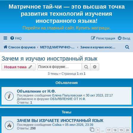
Матричное тай-чи — это высшая точка
развития технологий изучения
иностранного языка!
Перейти на главный сайт. Купить матрицы.
FAQ
Регистрация
Вход
П
Список форумов
МЕТОД МАТРИЧНО-ЯЗЫКОВОГО ТАЙ-ЧИ
Зачем я изучаю иностранный язык
о
Зачем я изучаю иностранный язык
и
Поиск
Расширенный пои
Новая тема
с
3 темы • Страница
1
из
1
к
Объявления
Объявление от Н.Ф.
Последнее сообщение
Елена Папуловская
«
30 окт 2023, 22:17
Добавлено в форуме
ОБЪЯВЛЕНИЕ ОТ Н.Ф.
Ответы:
1
Темы
ЗАЧЕМ ВЫ ИЗУЧАЕТЕ ИНОСТРАННЫЙ ЯЗЫК
Последнее сообщение
Сойка
«
05 июл 2026, 23:39
Ответы:
298
1
17
18
19
20
…