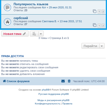
Популярность языков
Последнее сообщение
Кот
«
29 июл 2020, 01:31
Ответы:
23
1
2
сербский
Последнее сообщение
Светлана В.
«
13 янв 2015, 17:51
Ответы:
27
1
2
Новая тема
3 темы • Страница
1
из
1
Перейти
ПРАВА ДОСТУПА
Вы
не можете
начинать темы
Вы
не можете
отвечать на сообщения
Вы
не можете
редактировать свои сообщения
Вы
не можете
удалять свои сообщения
Вы
не можете
добавлять вложения
Список форумов
Часовой пояс:
UTC+04:00
Создано на основе
phpBB
® Forum Software © phpBB Limited
Русская поддержка phpBB
Моды и расширения phpBB
Конфиденциальность
|
Правила