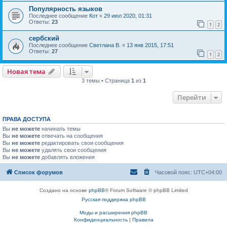
Популярность языков
Последнее сообщение
Кот
«
29 июл 2020, 01:31
Ответы:
23
1
2
сербский
Последнее сообщение
Светлана В.
«
13 янв 2015, 17:51
Ответы:
27
1
2
Новая тема
3 темы • Страница
1
из
1
Перейти
ПРАВА ДОСТУПА
Вы
не можете
начинать темы
Вы
не можете
отвечать на сообщения
Вы
не можете
редактировать свои сообщения
Вы
не можете
удалять свои сообщения
Вы
не можете
добавлять вложения
Список форумов
Часовой пояс:
UTC+04:00
Создано на основе
phpBB
® Forum Software © phpBB Limited
Русская поддержка phpBB
Моды и расширения phpBB
Конфиденциальность
|
Правила