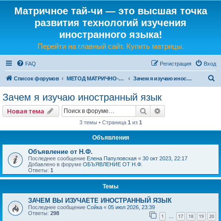
Матричное тай-чи — это высшая точка
развития технологий изучения
иностранного языка!
Перейти на главный сайт. Купить матрицы.
FAQ
Регистрация
Вход
П
Список форумов
МЕТОД МАТРИЧНО-ЯЗЫКОВОГО ТАЙ-ЧИ
Зачем я изучаю иностранный язык
о
Зачем я изучаю иностранный язык
и
Поиск
Расширенный пои
Новая тема
с
3 темы • Страница
1
из
1
к
Объявления
Объявление от Н.Ф.
Последнее сообщение
Елена Папуловская
«
30 окт 2023, 22:17
Добавлено в форуме
ОБЪЯВЛЕНИЕ ОТ Н.Ф.
Ответы:
1
Темы
ЗАЧЕМ ВЫ ИЗУЧАЕТЕ ИНОСТРАННЫЙ ЯЗЫК
Последнее сообщение
Сойка
«
05 июл 2026, 23:39
Ответы:
298
1
17
18
19
20
…