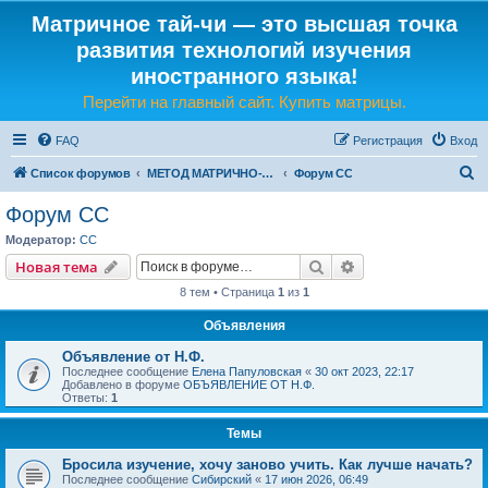
Матричное тай-чи — это высшая точка
развития технологий изучения
иностранного языка!
Перейти на главный сайт. Купить матрицы.
FAQ
Регистрация
Вход
П
Список форумов
МЕТОД МАТРИЧНО-ЯЗЫКОВОГО ТАЙ-ЧИ
Форум СС
о
Форум СС
и
Модератор:
CC
с
Поиск
Расширенный пои
Новая тема
к
8 тем • Страница
1
из
1
Объявления
Объявление от Н.Ф.
Последнее сообщение
Елена Папуловская
«
30 окт 2023, 22:17
Добавлено в форуме
ОБЪЯВЛЕНИЕ ОТ Н.Ф.
Ответы:
1
Темы
Бросила изучение, хочу заново учить. Как лучше начать?
Последнее сообщение
Сибирский
«
17 июн 2026, 06:49