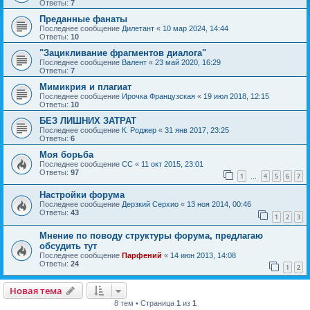
Ответы:
7
Преданные фанаты
Последнее сообщение
Дилетант
«
10 мар 2024, 14:44
Ответы:
10
"Зацикливание фрагментов диалога"
Последнее сообщение
Валент
«
23 май 2020, 16:29
Ответы:
7
Мимикрия и плагиат
Последнее сообщение
Ирочка Французская
«
19 июл 2018, 12:15
Ответы:
10
БЕЗ ЛИШНИХ ЗАТРАТ
Последнее сообщение
К. Роджер
«
31 янв 2017, 23:25
Ответы:
6
Моя борьба
Последнее сообщение
CC
«
11 окт 2015, 23:01
Ответы:
97
1
4
5
6
7
…
Настройки форума
Последнее сообщение
Дерзкий Серхио
«
13 ноя 2014, 00:46
Ответы:
43
1
2
3
Мнение по поводу структуры форума, предлагаю
обсудить тут
Последнее сообщение
Парфений
«
14 июн 2013, 14:08
Ответы:
24
1
2
Новая тема
8 тем • Страница
1
из
1