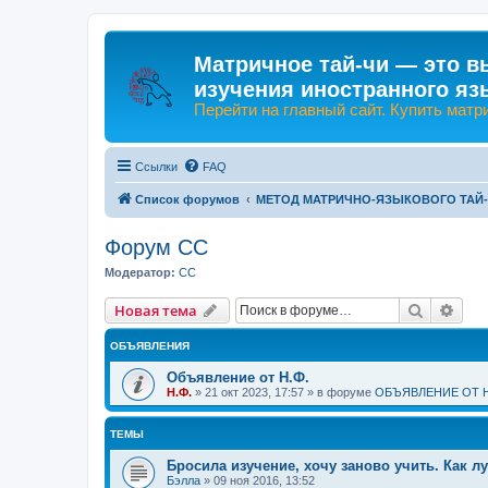
Матричное тай-чи — это в
изучения иностранного яз
Перейти на главный сайт. Купить матр
Ссылки
FAQ
Список форумов
МЕТОД МАТРИЧНО-ЯЗЫКОВОГО ТАЙ
Форум СС
Модератор:
CC
Поиск
Рас
Новая тема
ОБЪЯВЛЕНИЯ
Объявление от Н.Ф.
Н.Ф.
»
21 окт 2023, 17:57
» в форуме
ОБЪЯВЛЕНИЕ ОТ Н
ТЕМЫ
Бросила изучение, хочу заново учить. Как л
Бэлла
»
09 ноя 2016, 13:52