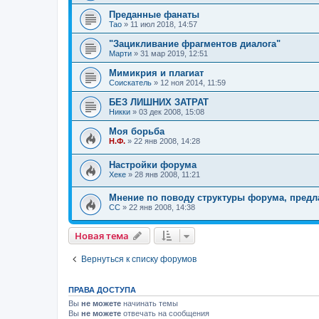
Преданные фанаты
Tao
»
11 июл 2018, 14:57
"Зацикливание фрагментов диалога"
Марти
»
31 мар 2019, 12:51
Мимикрия и плагиат
Соискатель
»
12 ноя 2014, 11:59
БЕЗ ЛИШНИХ ЗАТРАТ
Никки
»
03 дек 2008, 15:08
Моя борьба
Н.Ф.
»
22 янв 2008, 14:28
Настройки форума
Хеке
»
28 янв 2008, 11:21
Мнение по поводу структуры форума, предла
CC
»
22 янв 2008, 14:38
Новая тема
Вернуться к списку форумов
ПРАВА ДОСТУПА
Вы
не можете
начинать темы
Вы
не можете
отвечать на сообщения