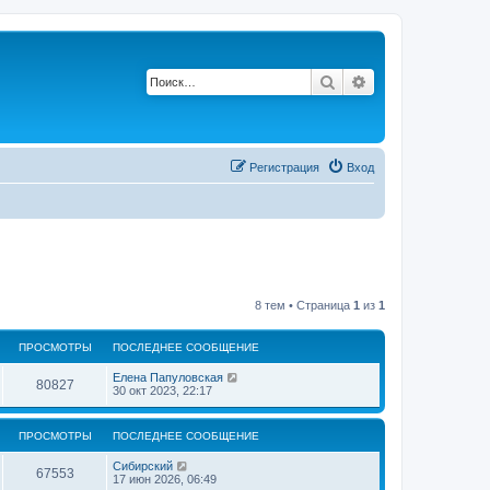
Поиск
Расширенный по
Регистрация
Вход
8 тем • Страница
1
из
1
ПРОСМОТРЫ
ПОСЛЕДНЕЕ СООБЩЕНИЕ
П
Елена Папуловская
П
80827
о
30 окт 2023, 22:17
с
р
л
е
ПРОСМОТРЫ
ПОСЛЕДНЕЕ СООБЩЕНИЕ
о
д
н
П
Сибирский
с
е
П
67553
о
17 июн 2026, 06:49
е