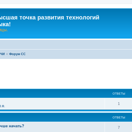
ысшая точка развития технологий
ыка!
ицы.
-ЧИ
Форум СС
ширенный поиск
ОТВЕТЫ
О
1
.Ф.
т
ОТВЕТЫ
в
учше начать?
е
О
7