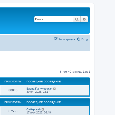
Поиск
Расширенный по
Регистрация
Вход
8 тем • Страница
1
из
1
ПРОСМОТРЫ
ПОСЛЕДНЕЕ СООБЩЕНИЕ
П
Елена Папуловская
П
80840
о
30 окт 2023, 22:17
с
р
л
е
ПРОСМОТРЫ
ПОСЛЕДНЕЕ СООБЩЕНИЕ
о
д
н
П
Сибирский
с
е
П
67555
о
17 июн 2026, 06:49
е