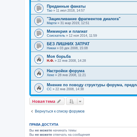
Преданные фанаты
Tao
»
11 июл 2018, 14:57
"Зацикливание фрагментов диалога"
Марти
»
31 мар 2019, 12:51
Мимикрия и плагиат
Соискатель
»
12 ноя 2014, 11:59
БЕЗ ЛИШНИХ ЗАТРАТ
Никки
»
03 дек 2008, 15:08
Моя борьба
Н.Ф.
»
22 янв 2008, 14:28
Настройки форума
Хеке
»
28 янв 2008, 11:21
Мнение по поводу структуры форума, предла
CC
»
22 янв 2008, 14:38
Новая тема
Вернуться к списку форумов
ПРАВА ДОСТУПА
Вы
не можете
начинать темы
Вы
не можете
отвечать на сообщения