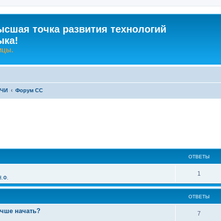
ысшая точка развития технологий
ыка!
ицы.
-ЧИ
Форум СС
ширенный поиск
ОТВЕТЫ
О
1
.Ф.
т
ОТВЕТЫ
в
учше начать?
е
О
7