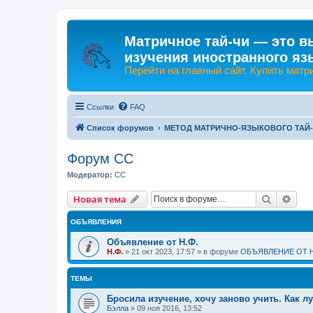
Матричное тай-чи — это в
изучения иностранного яз
Перейти на главный сайт. Купить матр
Ссылки
FAQ
Список форумов
МЕТОД МАТРИЧНО-ЯЗЫКОВОГО ТАЙ
Форум СС
Модератор:
CC
Поиск
Рас
Новая тема
ОБЪЯВЛЕНИЯ
Объявление от Н.Ф.
Н.Ф.
»
21 окт 2023, 17:57
» в форуме
ОБЪЯВЛЕНИЕ ОТ Н
ТЕМЫ
Бросила изучение, хочу заново учить. Как л
Бэлла
»
09 ноя 2016, 13:52