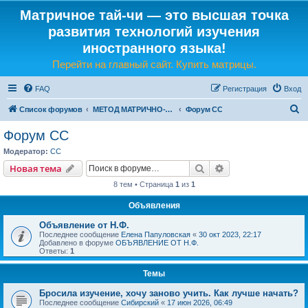
Матричное тай-чи — это высшая точка
развития технологий изучения
иностранного языка!
Перейти на главный сайт. Купить матрицы.
FAQ
Регистрация
Вход
П
Список форумов
МЕТОД МАТРИЧНО-ЯЗЫКОВОГО ТАЙ-ЧИ
Форум СС
о
Форум СС
и
Модератор:
CC
с
Поиск
Расширенный пои
Новая тема
к
8 тем • Страница
1
из
1
Объявления
Объявление от Н.Ф.
Последнее сообщение
Елена Папуловская
«
30 окт 2023, 22:17
Добавлено в форуме
ОБЪЯВЛЕНИЕ ОТ Н.Ф.
Ответы:
1
Темы
Бросила изучение, хочу заново учить. Как лучше начать?
Последнее сообщение
Сибирский
«
17 июн 2026, 06:49