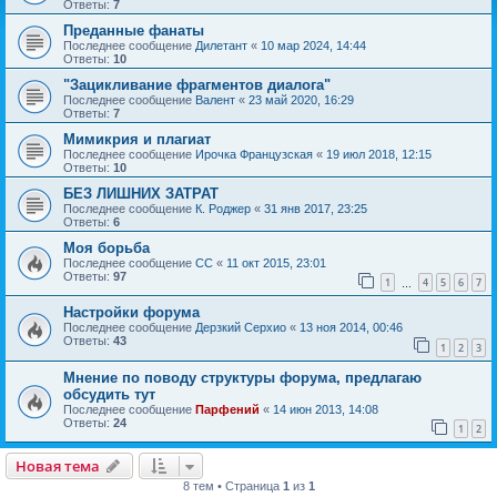
Ответы:
7
Преданные фанаты
Последнее сообщение
Дилетант
«
10 мар 2024, 14:44
Ответы:
10
"Зацикливание фрагментов диалога"
Последнее сообщение
Валент
«
23 май 2020, 16:29
Ответы:
7
Мимикрия и плагиат
Последнее сообщение
Ирочка Французская
«
19 июл 2018, 12:15
Ответы:
10
БЕЗ ЛИШНИХ ЗАТРАТ
Последнее сообщение
К. Роджер
«
31 янв 2017, 23:25
Ответы:
6
Моя борьба
Последнее сообщение
CC
«
11 окт 2015, 23:01
Ответы:
97
1
4
5
6
7
…
Настройки форума
Последнее сообщение
Дерзкий Серхио
«
13 ноя 2014, 00:46
Ответы:
43
1
2
3
Мнение по поводу структуры форума, предлагаю
обсудить тут
Последнее сообщение
Парфений
«
14 июн 2013, 14:08
Ответы:
24
1
2
Новая тема
8 тем • Страница
1
из
1