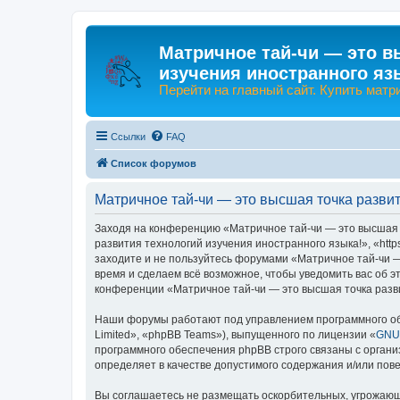
Матричное тай-чи — это в
изучения иностранного яз
Перейти на главный сайт. Купить матр
Ссылки
FAQ
Список форумов
Матричное тай-чи — это высшая точка развит
Заходя на конференцию «Матричное тай-чи — это высшая т
развития технологий изучения иностранного языка!», «http
заходите и не пользуйтесь форумами «Матричное тай-чи —
время и сделаем всё возможное, чтобы уведомить вас об э
конференции «Матричное тай-чи — это высшая точка разви
Наши форумы работают под управлением программного об
Limited», «phpBB Teams»), выпущенного по лицензии «
GNU 
программного обеспечения phpBB строго связаны с органи
определяет в качестве допустимого содержания и/или по
Вы соглашаетесь не размещать оскорбительных, угрожающ