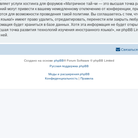
вляет услуги хостинга для форумов «Матричное тай-чи — это высшая точка р
ий могут привести к вашему немедленному отключению от конференции, при 
ются для возможности проведения такой политики. Вы соглашаетесь с тем, 
языка!» имеют право удалить, отредактировать, перенести или закрыть любу
ормация будет храниться в базе данных. Хотя эта информация не будет откр
ая точка развития технологий изучения иностранного языка!», ни phpBB Limi
 ней.
Связаться
Создано на основе
phpBB
® Forum Software © phpBB Limited
Русская поддержка phpBB
Моды и расширения phpBB
Конфиденциальность
|
Правила