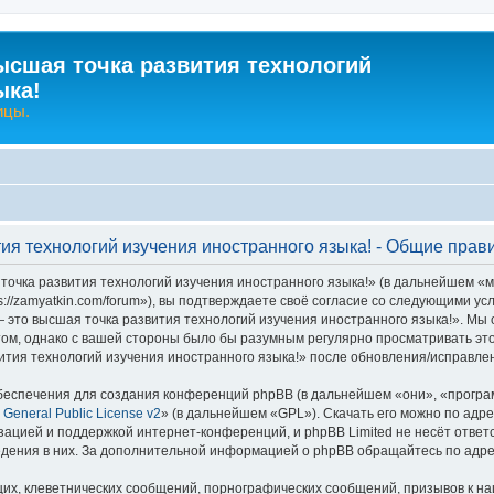
ысшая точка развития технологий
ыка!
ицы.
ия технологий изучения иностранного языка! - Общие прав
очка развития технологий изучения иностранного языка!» (в дальнейшем «м
s://zamyatkin.com/forum»), вы подтверждаете своё согласие со следующими ус
 это высшая точка развития технологий изучения иностранного языка!». Мы 
том, однако с вашей стороны было бы разумным регулярно просматривать это
тия технологий изучения иностранного языка!» после обновления/исправлен
еспечения для создания конференций phpBB (в дальнейшем «они», «програ
General Public License v2
» (в дальнейшем «GPL»). Скачать его можно по адр
зацией и поддержкой интернет-конференций, и phpBB Limited не несёт ответ
ведения в них. За дополнительной информацией о phpBB обращайтесь по адр
их, клеветнических сообщений, порнографических сообщений, призывов к на