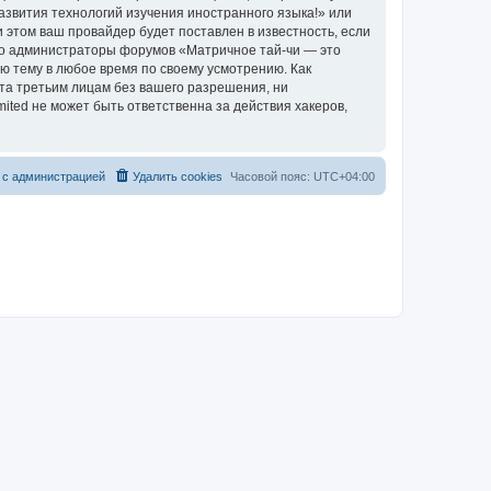
азвития технологий изучения иностранного языка!» или
этом ваш провайдер будет поставлен в известность, если
что администраторы форумов «Матричное тай-чи — это
ю тему в любое время по своему усмотрению. Как
ыта третьим лицам без вашего разрешения, ни
ted не может быть ответственна за действия хакеров,
 с администрацией
Удалить cookies
Часовой пояс:
UTC+04:00