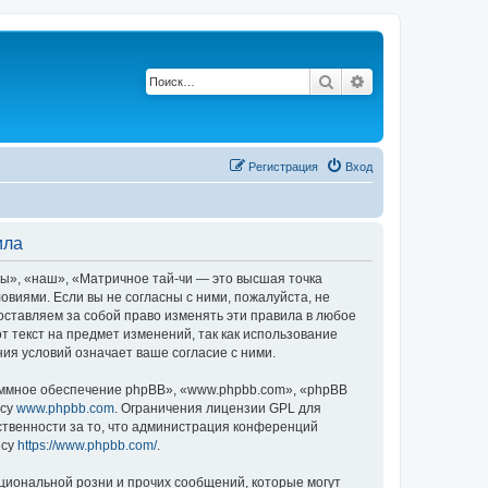
Поиск
Расширенный по
Регистрация
Вход
ила
ы», «наш», «Матричное тай-чи — это высшая точка
ловиями. Если вы не согласны с ними, пожалуйста, не
оставляем за собой право изменять эти правила в любое
т текст на предмет изменений, так как использование
ия условий означает ваше согласие с ними.
ммное обеспечение phpBB», «www.phpbb.com», «phpBB
есу
www.phpbb.com
. Ограничения лицензии GPL для
ственности за то, что администрация конференций
есу
https://www.phpbb.com/
.
циональной розни и прочих сообщений, которые могут