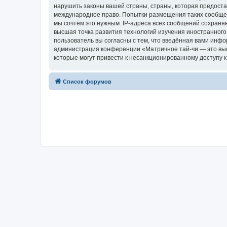
нарушить законы вашей страны, страны, которая предоста
международное право. Попытки размещения таких сообщен
мы сочтём это нужным. IP-адреса всех сообщений сохраня
высшая точка развития технологий изучения иностранного 
пользователь вы согласны с тем, что введённая вами инф
администрация конференции «Матричное тай-чи — это высш
которые могут привести к несанкционированному доступу к
Список форумов