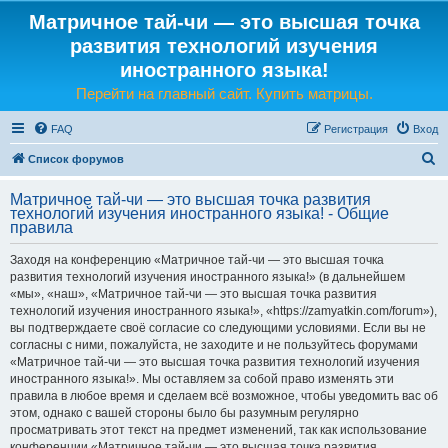
Матричное тай-чи — это высшая точка
развития технологий изучения
иностранного языка!
Перейти на главный сайт. Купить матрицы.
FAQ
Регистрация
Вход
П
Список форумов
о
Матричное тай-чи — это высшая точка развития
и
технологий изучения иностранного языка! - Общие
правила
с
к
Заходя на конференцию «Матричное тай-чи — это высшая точка
развития технологий изучения иностранного языка!» (в дальнейшем
«мы», «наш», «Матричное тай-чи — это высшая точка развития
технологий изучения иностранного языка!», «https://zamyatkin.com/forum»),
вы подтверждаете своё согласие со следующими условиями. Если вы не
согласны с ними, пожалуйста, не заходите и не пользуйтесь форумами
«Матричное тай-чи — это высшая точка развития технологий изучения
иностранного языка!». Мы оставляем за собой право изменять эти
правила в любое время и сделаем всё возможное, чтобы уведомить вас об
этом, однако с вашей стороны было бы разумным регулярно
просматривать этот текст на предмет изменений, так как использование
конференции «Матричное тай-чи — это высшая точка развития