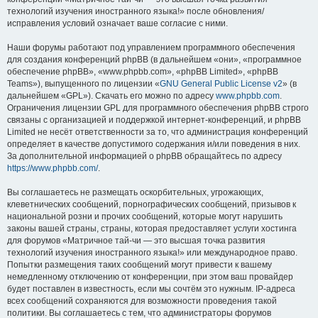
технологий изучения иностранного языка!» после обновления/
исправления условий означает ваше согласие с ними.
Наши форумы работают под управлением программного обеспечения
для создания конференций phpBB (в дальнейшем «они», «программное
обеспечение phpBB», «www.phpbb.com», «phpBB Limited», «phpBB
Teams»), выпущенного по лицензии «
GNU General Public License v2
» (в
дальнейшем «GPL»). Скачать его можно по адресу
www.phpbb.com
.
Ограничения лицензии GPL для программного обеспечения phpBB строго
связаны с организацией и поддержкой интернет-конференций, и phpBB
Limited не несёт ответственности за то, что администрация конференций
определяет в качестве допустимого содержания и/или поведения в них.
За дополнительной информацией о phpBB обращайтесь по адресу
https://www.phpbb.com/
.
Вы соглашаетесь не размещать оскорбительных, угрожающих,
клеветнических сообщений, порнографических сообщений, призывов к
национальной розни и прочих сообщений, которые могут нарушить
законы вашей страны, страны, которая предоставляет услуги хостинга
для форумов «Матричное тай-чи — это высшая точка развития
технологий изучения иностранного языка!» или международное право.
Попытки размещения таких сообщений могут привести к вашему
немедленному отключению от конференции, при этом ваш провайдер
будет поставлен в известность, если мы сочтём это нужным. IP-адреса
всех сообщений сохраняются для возможности проведения такой
политики. Вы соглашаетесь с тем, что администраторы форумов