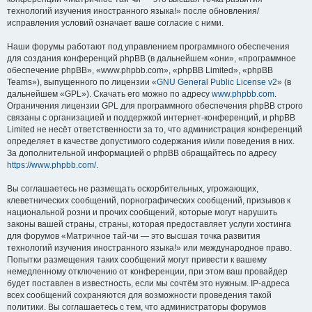
технологий изучения иностранного языка!» после обновления/
исправления условий означает ваше согласие с ними.
Наши форумы работают под управлением программного обеспечения
для создания конференций phpBB (в дальнейшем «они», «программное
обеспечение phpBB», «www.phpbb.com», «phpBB Limited», «phpBB
Teams»), выпущенного по лицензии «
GNU General Public License v2
» (в
дальнейшем «GPL»). Скачать его можно по адресу
www.phpbb.com
.
Ограничения лицензии GPL для программного обеспечения phpBB строго
связаны с организацией и поддержкой интернет-конференций, и phpBB
Limited не несёт ответственности за то, что администрация конференций
определяет в качестве допустимого содержания и/или поведения в них.
За дополнительной информацией о phpBB обращайтесь по адресу
https://www.phpbb.com/
.
Вы соглашаетесь не размещать оскорбительных, угрожающих,
клеветнических сообщений, порнографических сообщений, призывов к
национальной розни и прочих сообщений, которые могут нарушить
законы вашей страны, страны, которая предоставляет услуги хостинга
для форумов «Матричное тай-чи — это высшая точка развития
технологий изучения иностранного языка!» или международное право.
Попытки размещения таких сообщений могут привести к вашему
немедленному отключению от конференции, при этом ваш провайдер
будет поставлен в известность, если мы сочтём это нужным. IP-адреса
всех сообщений сохраняются для возможности проведения такой
политики. Вы соглашаетесь с тем, что администраторы форумов