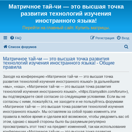
Матричное тай-чи — это высшая точка
развития технологий изучения
иностранного языка!
Перейти на главный сайт. Купить матрицы.
FAQ
Регистрация
Вход
П
Список форумов
о
Матричное тай-чи — это высшая точка развития
и
технологий изучения иностранного языка! - Общие
правила
с
к
Заходя на конференцию «Матричное тай-чи — это высшая точка
развития технологий изучения иностранного языка!» (в дальнейшем
«мы», «наш», «Матричное тай-чи — это высшая точка развития
технологий изучения иностранного языка!», «https://zamyatkin.com/forum»),
вы подтверждаете своё согласие со следующими условиями. Если вы не
согласны с ними, пожалуйста, не заходите и не пользуйтесь форумами
«Матричное тай-чи — это высшая точка развития технологий изучения
иностранного языка!». Мы оставляем за собой право изменять эти
правила в любое время и сделаем всё возможное, чтобы уведомить вас об
этом, однако с вашей стороны было бы разумным регулярно
просматривать этот текст на предмет изменений, так как использование
конференции «Матричное тай-чи — это высшая точка развития