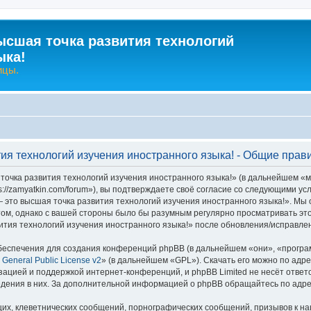
ысшая точка развития технологий
ыка!
ицы.
ия технологий изучения иностранного языка! - Общие прав
очка развития технологий изучения иностранного языка!» (в дальнейшем «м
s://zamyatkin.com/forum»), вы подтверждаете своё согласие со следующими ус
 это высшая точка развития технологий изучения иностранного языка!». Мы 
том, однако с вашей стороны было бы разумным регулярно просматривать это
тия технологий изучения иностранного языка!» после обновления/исправлен
еспечения для создания конференций phpBB (в дальнейшем «они», «програ
General Public License v2
» (в дальнейшем «GPL»). Скачать его можно по адр
зацией и поддержкой интернет-конференций, и phpBB Limited не несёт ответ
ведения в них. За дополнительной информацией о phpBB обращайтесь по адр
их, клеветнических сообщений, порнографических сообщений, призывов к на