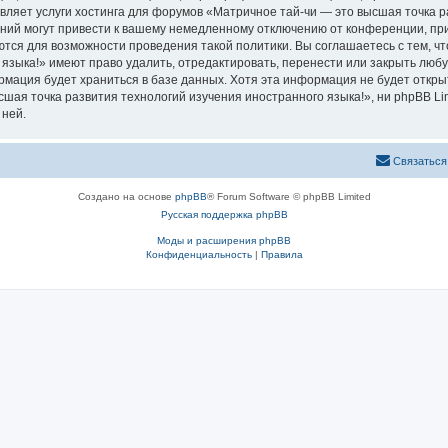
вляет услуги хостинга для форумов «Матричное тай-чи — это высшая точка р
ий могут привести к вашему немедленному отключению от конференции, при 
ются для возможности проведения такой политики. Вы соглашаетесь с тем, 
языка!» имеют право удалить, отредактировать, перенести или закрыть любу
ормация будет храниться в базе данных. Хотя эта информация не будет откр
ая точка развития технологий изучения иностранного языка!», ни phpBB Limi
 ней.
Связаться
Создано на основе
phpBB
® Forum Software © phpBB Limited
Русская поддержка phpBB
Моды и расширения phpBB
Конфиденциальность
|
Правила