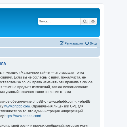
Поиск
Расширенный по
Регистрация
Вход
ила
ы», «наш», «Матричное тай-чи — это высшая точка
ловиями. Если вы не согласны с ними, пожалуйста, не
оставляем за собой право изменять эти правила в любое
т текст на предмет изменений, так как использование
ия условий означает ваше согласие с ними.
ммное обеспечение phpBB», «www.phpbb.com», «phpBB
есу
www.phpbb.com
. Ограничения лицензии GPL для
ственности за то, что администрация конференций
есу
https://www.phpbb.com/
.
циональной розни и прочих сообщений, которые могут