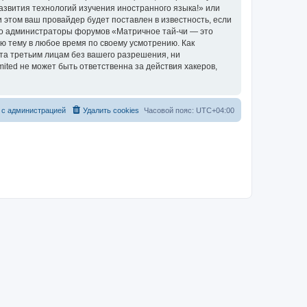
азвития технологий изучения иностранного языка!» или
этом ваш провайдер будет поставлен в известность, если
что администраторы форумов «Матричное тай-чи — это
ю тему в любое время по своему усмотрению. Как
ыта третьим лицам без вашего разрешения, ни
ted не может быть ответственна за действия хакеров,
 с администрацией
Удалить cookies
Часовой пояс:
UTC+04:00