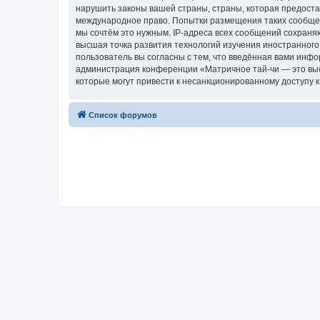
нарушить законы вашей страны, страны, которая предоста
международное право. Попытки размещения таких сообщен
мы сочтём это нужным. IP-адреса всех сообщений сохраня
высшая точка развития технологий изучения иностранного 
пользователь вы согласны с тем, что введённая вами инф
администрация конференции «Матричное тай-чи — это высш
которые могут привести к несанкционированному доступу к
Список форумов