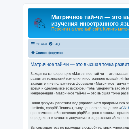
Матричное тай-чи — это в
изучения иностранного яз
Перейти на главный сайт. Купить матр
Ссылки
FAQ
Список форумов
Матричное тай-чи — это высшая точка развит
Заходя на конференцию «Матричное тай-чи — это высшая т
развития технологий изучения иностранного языка!», «http
заходите и не пользуйтесь форумами «Матричное тай-чи —
время и сделаем всё возможное, чтобы уведомить вас об э
конференции «Матричное тай-чи — это высшая точка разви
Наши форумы работают под управлением программного об
Limited», «phpBB Teams»), выпущенного по лицензии «
GNU 
программного обеспечения phpBB строго связаны с органи
определяет в качестве допустимого содержания и/или по
Вы соглашаетесь не размещать оскорбительных, угрожающ