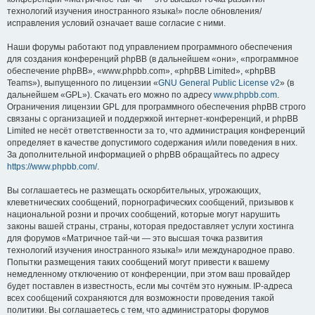
технологий изучения иностранного языка!» после обновления/
исправления условий означает ваше согласие с ними.
Наши форумы работают под управлением программного обеспечения
для создания конференций phpBB (в дальнейшем «они», «программное
обеспечение phpBB», «www.phpbb.com», «phpBB Limited», «phpBB
Teams»), выпущенного по лицензии «
GNU General Public License v2
» (в
дальнейшем «GPL»). Скачать его можно по адресу
www.phpbb.com
.
Ограничения лицензии GPL для программного обеспечения phpBB строго
связаны с организацией и поддержкой интернет-конференций, и phpBB
Limited не несёт ответственности за то, что администрация конференций
определяет в качестве допустимого содержания и/или поведения в них.
За дополнительной информацией о phpBB обращайтесь по адресу
https://www.phpbb.com/
.
Вы соглашаетесь не размещать оскорбительных, угрожающих,
клеветнических сообщений, порнографических сообщений, призывов к
национальной розни и прочих сообщений, которые могут нарушить
законы вашей страны, страны, которая предоставляет услуги хостинга
для форумов «Матричное тай-чи — это высшая точка развития
технологий изучения иностранного языка!» или международное право.
Попытки размещения таких сообщений могут привести к вашему
немедленному отключению от конференции, при этом ваш провайдер
будет поставлен в известность, если мы сочтём это нужным. IP-адреса
всех сообщений сохраняются для возможности проведения такой
политики. Вы соглашаетесь с тем, что администраторы форумов