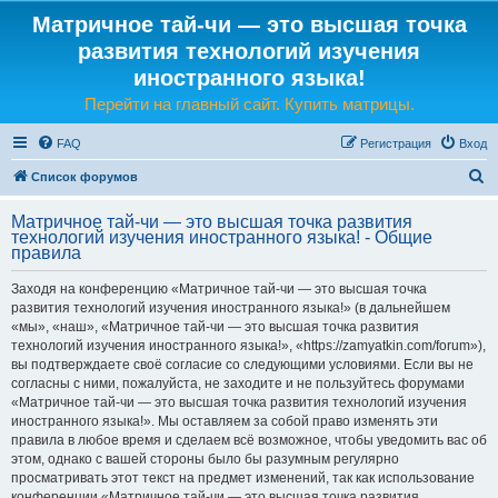
Матричное тай-чи — это высшая точка
развития технологий изучения
иностранного языка!
Перейти на главный сайт. Купить матрицы.
FAQ
Регистрация
Вход
П
Список форумов
о
Матричное тай-чи — это высшая точка развития
и
технологий изучения иностранного языка! - Общие
правила
с
к
Заходя на конференцию «Матричное тай-чи — это высшая точка
развития технологий изучения иностранного языка!» (в дальнейшем
«мы», «наш», «Матричное тай-чи — это высшая точка развития
технологий изучения иностранного языка!», «https://zamyatkin.com/forum»),
вы подтверждаете своё согласие со следующими условиями. Если вы не
согласны с ними, пожалуйста, не заходите и не пользуйтесь форумами
«Матричное тай-чи — это высшая точка развития технологий изучения
иностранного языка!». Мы оставляем за собой право изменять эти
правила в любое время и сделаем всё возможное, чтобы уведомить вас об
этом, однако с вашей стороны было бы разумным регулярно
просматривать этот текст на предмет изменений, так как использование
конференции «Матричное тай-чи — это высшая точка развития