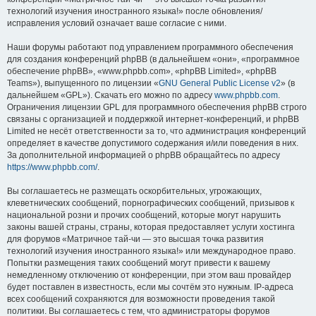
технологий изучения иностранного языка!» после обновления/
исправления условий означает ваше согласие с ними.
Наши форумы работают под управлением программного обеспечения
для создания конференций phpBB (в дальнейшем «они», «программное
обеспечение phpBB», «www.phpbb.com», «phpBB Limited», «phpBB
Teams»), выпущенного по лицензии «
GNU General Public License v2
» (в
дальнейшем «GPL»). Скачать его можно по адресу
www.phpbb.com
.
Ограничения лицензии GPL для программного обеспечения phpBB строго
связаны с организацией и поддержкой интернет-конференций, и phpBB
Limited не несёт ответственности за то, что администрация конференций
определяет в качестве допустимого содержания и/или поведения в них.
За дополнительной информацией о phpBB обращайтесь по адресу
https://www.phpbb.com/
.
Вы соглашаетесь не размещать оскорбительных, угрожающих,
клеветнических сообщений, порнографических сообщений, призывов к
национальной розни и прочих сообщений, которые могут нарушить
законы вашей страны, страны, которая предоставляет услуги хостинга
для форумов «Матричное тай-чи — это высшая точка развития
технологий изучения иностранного языка!» или международное право.
Попытки размещения таких сообщений могут привести к вашему
немедленному отключению от конференции, при этом ваш провайдер
будет поставлен в известность, если мы сочтём это нужным. IP-адреса
всех сообщений сохраняются для возможности проведения такой
политики. Вы соглашаетесь с тем, что администраторы форумов