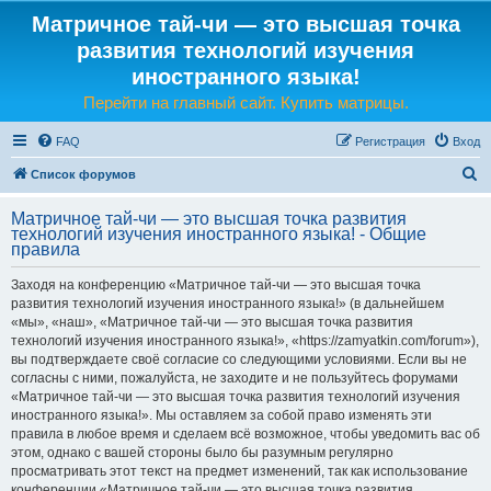
Матричное тай-чи — это высшая точка
развития технологий изучения
иностранного языка!
Перейти на главный сайт. Купить матрицы.
FAQ
Регистрация
Вход
П
Список форумов
о
Матричное тай-чи — это высшая точка развития
и
технологий изучения иностранного языка! - Общие
правила
с
к
Заходя на конференцию «Матричное тай-чи — это высшая точка
развития технологий изучения иностранного языка!» (в дальнейшем
«мы», «наш», «Матричное тай-чи — это высшая точка развития
технологий изучения иностранного языка!», «https://zamyatkin.com/forum»),
вы подтверждаете своё согласие со следующими условиями. Если вы не
согласны с ними, пожалуйста, не заходите и не пользуйтесь форумами
«Матричное тай-чи — это высшая точка развития технологий изучения
иностранного языка!». Мы оставляем за собой право изменять эти
правила в любое время и сделаем всё возможное, чтобы уведомить вас об
этом, однако с вашей стороны было бы разумным регулярно
просматривать этот текст на предмет изменений, так как использование
конференции «Матричное тай-чи — это высшая точка развития