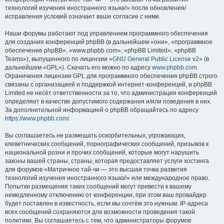
технологий изучения иностранного языка!» после обновления/
исправления условий означает ваше согласие с ними.
Наши форумы работают под управлением программного обеспечения
для создания конференций phpBB (в дальнейшем «они», «программное
обеспечение phpBB», «www.phpbb.com», «phpBB Limited», «phpBB
Teams»), выпущенного по лицензии «
GNU General Public License v2
» (в
дальнейшем «GPL»). Скачать его можно по адресу
www.phpbb.com
.
Ограничения лицензии GPL для программного обеспечения phpBB строго
связаны с организацией и поддержкой интернет-конференций, и phpBB
Limited не несёт ответственности за то, что администрация конференций
определяет в качестве допустимого содержания и/или поведения в них.
За дополнительной информацией о phpBB обращайтесь по адресу
https://www.phpbb.com/
.
Вы соглашаетесь не размещать оскорбительных, угрожающих,
клеветнических сообщений, порнографических сообщений, призывов к
национальной розни и прочих сообщений, которые могут нарушить
законы вашей страны, страны, которая предоставляет услуги хостинга
для форумов «Матричное тай-чи — это высшая точка развития
технологий изучения иностранного языка!» или международное право.
Попытки размещения таких сообщений могут привести к вашему
немедленному отключению от конференции, при этом ваш провайдер
будет поставлен в известность, если мы сочтём это нужным. IP-адреса
всех сообщений сохраняются для возможности проведения такой
политики. Вы соглашаетесь с тем, что администраторы форумов