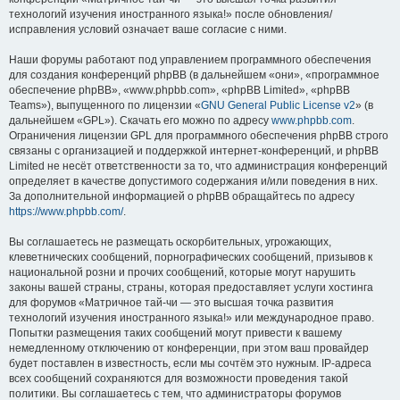
технологий изучения иностранного языка!» после обновления/
исправления условий означает ваше согласие с ними.
Наши форумы работают под управлением программного обеспечения
для создания конференций phpBB (в дальнейшем «они», «программное
обеспечение phpBB», «www.phpbb.com», «phpBB Limited», «phpBB
Teams»), выпущенного по лицензии «
GNU General Public License v2
» (в
дальнейшем «GPL»). Скачать его можно по адресу
www.phpbb.com
.
Ограничения лицензии GPL для программного обеспечения phpBB строго
связаны с организацией и поддержкой интернет-конференций, и phpBB
Limited не несёт ответственности за то, что администрация конференций
определяет в качестве допустимого содержания и/или поведения в них.
За дополнительной информацией о phpBB обращайтесь по адресу
https://www.phpbb.com/
.
Вы соглашаетесь не размещать оскорбительных, угрожающих,
клеветнических сообщений, порнографических сообщений, призывов к
национальной розни и прочих сообщений, которые могут нарушить
законы вашей страны, страны, которая предоставляет услуги хостинга
для форумов «Матричное тай-чи — это высшая точка развития
технологий изучения иностранного языка!» или международное право.
Попытки размещения таких сообщений могут привести к вашему
немедленному отключению от конференции, при этом ваш провайдер
будет поставлен в известность, если мы сочтём это нужным. IP-адреса
всех сообщений сохраняются для возможности проведения такой
политики. Вы соглашаетесь с тем, что администраторы форумов