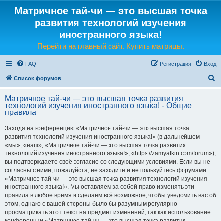
Матричное тай-чи — это высшая точка
развития технологий изучения
иностранного языка!
Перейти на главный сайт. Купить матрицы.
FAQ
Регистрация
Вход
П
Список форумов
о
Матричное тай-чи — это высшая точка развития
и
технологий изучения иностранного языка! - Общие
правила
с
к
Заходя на конференцию «Матричное тай-чи — это высшая точка
развития технологий изучения иностранного языка!» (в дальнейшем
«мы», «наш», «Матричное тай-чи — это высшая точка развития
технологий изучения иностранного языка!», «https://zamyatkin.com/forum»),
вы подтверждаете своё согласие со следующими условиями. Если вы не
согласны с ними, пожалуйста, не заходите и не пользуйтесь форумами
«Матричное тай-чи — это высшая точка развития технологий изучения
иностранного языка!». Мы оставляем за собой право изменять эти
правила в любое время и сделаем всё возможное, чтобы уведомить вас об
этом, однако с вашей стороны было бы разумным регулярно
просматривать этот текст на предмет изменений, так как использование
конференции «Матричное тай-чи — это высшая точка развития