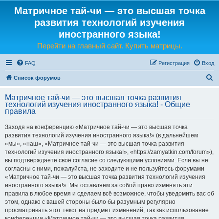
Матричное тай-чи — это высшая точка
развития технологий изучения
иностранного языка!
Перейти на главный сайт. Купить матрицы.
FAQ
Регистрация
Вход
П
Список форумов
о
Матричное тай-чи — это высшая точка развития
и
технологий изучения иностранного языка! - Общие
правила
с
к
Заходя на конференцию «Матричное тай-чи — это высшая точка
развития технологий изучения иностранного языка!» (в дальнейшем
«мы», «наш», «Матричное тай-чи — это высшая точка развития
технологий изучения иностранного языка!», «https://zamyatkin.com/forum»),
вы подтверждаете своё согласие со следующими условиями. Если вы не
согласны с ними, пожалуйста, не заходите и не пользуйтесь форумами
«Матричное тай-чи — это высшая точка развития технологий изучения
иностранного языка!». Мы оставляем за собой право изменять эти
правила в любое время и сделаем всё возможное, чтобы уведомить вас об
этом, однако с вашей стороны было бы разумным регулярно
просматривать этот текст на предмет изменений, так как использование
конференции «Матричное тай-чи — это высшая точка развития