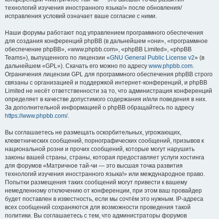
технологий изучения иностранного языка!» после обновления/
исправления условий означает ваше согласие с ними.
Наши форумы работают под управлением программного обеспечения
для создания конференций phpBB (в дальнейшем «они», «программное
обеспечение phpBB», «www.phpbb.com», «phpBB Limited», «phpBB
Teams»), выпущенного по лицензии «
GNU General Public License v2
» (в
дальнейшем «GPL»). Скачать его можно по адресу
www.phpbb.com
.
Ограничения лицензии GPL для программного обеспечения phpBB строго
связаны с организацией и поддержкой интернет-конференций, и phpBB
Limited не несёт ответственности за то, что администрация конференций
определяет в качестве допустимого содержания и/или поведения в них.
За дополнительной информацией о phpBB обращайтесь по адресу
https://www.phpbb.com/
.
Вы соглашаетесь не размещать оскорбительных, угрожающих,
клеветнических сообщений, порнографических сообщений, призывов к
национальной розни и прочих сообщений, которые могут нарушить
законы вашей страны, страны, которая предоставляет услуги хостинга
для форумов «Матричное тай-чи — это высшая точка развития
технологий изучения иностранного языка!» или международное право.
Попытки размещения таких сообщений могут привести к вашему
немедленному отключению от конференции, при этом ваш провайдер
будет поставлен в известность, если мы сочтём это нужным. IP-адреса
всех сообщений сохраняются для возможности проведения такой
политики. Вы соглашаетесь с тем, что администраторы форумов