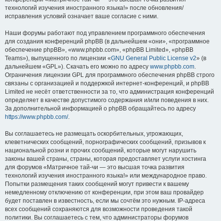
технологий изучения иностранного языка!» после обновления/
исправления условий означает ваше согласие с ними.
Наши форумы работают под управлением программного обеспечения
для создания конференций phpBB (в дальнейшем «они», «программное
обеспечение phpBB», «www.phpbb.com», «phpBB Limited», «phpBB
Teams»), выпущенного по лицензии «
GNU General Public License v2
» (в
дальнейшем «GPL»). Скачать его можно по адресу
www.phpbb.com
.
Ограничения лицензии GPL для программного обеспечения phpBB строго
связаны с организацией и поддержкой интернет-конференций, и phpBB
Limited не несёт ответственности за то, что администрация конференций
определяет в качестве допустимого содержания и/или поведения в них.
За дополнительной информацией о phpBB обращайтесь по адресу
https://www.phpbb.com/
.
Вы соглашаетесь не размещать оскорбительных, угрожающих,
клеветнических сообщений, порнографических сообщений, призывов к
национальной розни и прочих сообщений, которые могут нарушить
законы вашей страны, страны, которая предоставляет услуги хостинга
для форумов «Матричное тай-чи — это высшая точка развития
технологий изучения иностранного языка!» или международное право.
Попытки размещения таких сообщений могут привести к вашему
немедленному отключению от конференции, при этом ваш провайдер
будет поставлен в известность, если мы сочтём это нужным. IP-адреса
всех сообщений сохраняются для возможности проведения такой
политики. Вы соглашаетесь с тем, что администраторы форумов