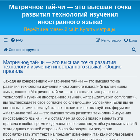
Матричное тай-чи — это высшая точка
развития технологий изучения
иностранного языка!
Перейти на главный сайт. Купить матрицы.
FAQ
Регистрация
Вход
П
Список форумов
о
Матричное тай-чи — это высшая точка развития
и
технологий изучения иностранного языка! - Общие
правила
с
к
Заходя на конференцию «Матричное тай-чи — это высшая точка
развития технологий изучения иностранного языка!» (в дальнейшем
«мы», «наш», «Матричное тай-чи — это высшая точка развития
технологий изучения иностранного языка!», «https://zamyatkin.com/forum»),
вы подтверждаете своё согласие со следующими условиями. Если вы не
согласны с ними, пожалуйста, не заходите и не пользуйтесь форумами
«Матричное тай-чи — это высшая точка развития технологий изучения
иностранного языка!». Мы оставляем за собой право изменять эти
правила в любое время и сделаем всё возможное, чтобы уведомить вас об
этом, однако с вашей стороны было бы разумным регулярно
просматривать этот текст на предмет изменений, так как использование
конференции «Матричное тай-чи — это высшая точка развития