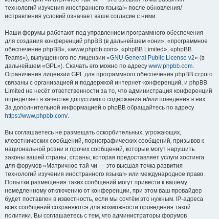
технологий изучения иностранного языка!» после обновления/
исправления условий означает ваше согласие с ними.
Наши форумы работают под управлением программного обеспечения
для создания конференций phpBB (в дальнейшем «они», «программное
обеспечение phpBB», «www.phpbb.com», «phpBB Limited», «phpBB
Teams»), выпущенного по лицензии «
GNU General Public License v2
» (в
дальнейшем «GPL»). Скачать его можно по адресу
www.phpbb.com
.
Ограничения лицензии GPL для программного обеспечения phpBB строго
связаны с организацией и поддержкой интернет-конференций, и phpBB
Limited не несёт ответственности за то, что администрация конференций
определяет в качестве допустимого содержания и/или поведения в них.
За дополнительной информацией о phpBB обращайтесь по адресу
https://www.phpbb.com/
.
Вы соглашаетесь не размещать оскорбительных, угрожающих,
клеветнических сообщений, порнографических сообщений, призывов к
национальной розни и прочих сообщений, которые могут нарушить
законы вашей страны, страны, которая предоставляет услуги хостинга
для форумов «Матричное тай-чи — это высшая точка развития
технологий изучения иностранного языка!» или международное право.
Попытки размещения таких сообщений могут привести к вашему
немедленному отключению от конференции, при этом ваш провайдер
будет поставлен в известность, если мы сочтём это нужным. IP-адреса
всех сообщений сохраняются для возможности проведения такой
политики. Вы соглашаетесь с тем, что администраторы форумов