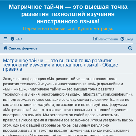
Матричное тай-чи — это высшая точка
развития технологий изучения
иностранного языка!
Перейти на главный сайт. Купить матрицы.
FAQ
Регистрация
Вход
П
Список форумов
о
Матричное тай-чи — это высшая точка развития
и
технологий изучения иностранного языка! - Общие
правила
с
к
Заходя на конференцию «Матричное тай-чи — это высшая точка
развития технологий изучения иностранного языка!» (в дальнейшем
«мы», «наш», «Матричное тай-чи — это высшая точка развития
технологий изучения иностранного языка!», «https://zamyatkin.com/forum»),
вы подтверждаете своё согласие со следующими условиями. Если вы не
согласны с ними, пожалуйста, не заходите и не пользуйтесь форумами
«Матричное тай-чи — это высшая точка развития технологий изучения
иностранного языка!». Мы оставляем за собой право изменять эти
правила в любое время и сделаем всё возможное, чтобы уведомить вас об
этом, однако с вашей стороны было бы разумным регулярно
просматривать этот текст на предмет изменений, так как использование
конференции «Матричное тай-чи — это высшая точка развития