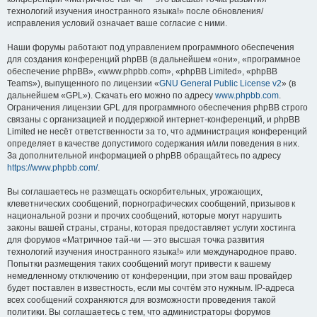
технологий изучения иностранного языка!» после обновления/
исправления условий означает ваше согласие с ними.
Наши форумы работают под управлением программного обеспечения
для создания конференций phpBB (в дальнейшем «они», «программное
обеспечение phpBB», «www.phpbb.com», «phpBB Limited», «phpBB
Teams»), выпущенного по лицензии «
GNU General Public License v2
» (в
дальнейшем «GPL»). Скачать его можно по адресу
www.phpbb.com
.
Ограничения лицензии GPL для программного обеспечения phpBB строго
связаны с организацией и поддержкой интернет-конференций, и phpBB
Limited не несёт ответственности за то, что администрация конференций
определяет в качестве допустимого содержания и/или поведения в них.
За дополнительной информацией о phpBB обращайтесь по адресу
https://www.phpbb.com/
.
Вы соглашаетесь не размещать оскорбительных, угрожающих,
клеветнических сообщений, порнографических сообщений, призывов к
национальной розни и прочих сообщений, которые могут нарушить
законы вашей страны, страны, которая предоставляет услуги хостинга
для форумов «Матричное тай-чи — это высшая точка развития
технологий изучения иностранного языка!» или международное право.
Попытки размещения таких сообщений могут привести к вашему
немедленному отключению от конференции, при этом ваш провайдер
будет поставлен в известность, если мы сочтём это нужным. IP-адреса
всех сообщений сохраняются для возможности проведения такой
политики. Вы соглашаетесь с тем, что администраторы форумов