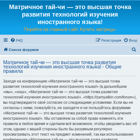
Матричное тай-чи — это высшая точка
развития технологий изучения
иностранного языка!
Перейти на главный сайт. Купить матрицы.
FAQ
Регистрация
Вход
П
Список форумов
о
Матричное тай-чи — это высшая точка развития
и
технологий изучения иностранного языка! - Общие
правила
с
к
Заходя на конференцию «Матричное тай-чи — это высшая точка
развития технологий изучения иностранного языка!» (в дальнейшем
«мы», «наш», «Матричное тай-чи — это высшая точка развития
технологий изучения иностранного языка!», «https://zamyatkin.com/forum»),
вы подтверждаете своё согласие со следующими условиями. Если вы не
согласны с ними, пожалуйста, не заходите и не пользуйтесь форумами
«Матричное тай-чи — это высшая точка развития технологий изучения
иностранного языка!». Мы оставляем за собой право изменять эти
правила в любое время и сделаем всё возможное, чтобы уведомить вас об
этом, однако с вашей стороны было бы разумным регулярно
просматривать этот текст на предмет изменений, так как использование
конференции «Матричное тай-чи — это высшая точка развития