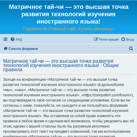
Матричное тай-чи — это высшая точка
развития технологий изучения
иностранного языка!
Перейти на главный сайт. Купить матрицы.
FAQ
Регистрация
Вход
П
Список форумов
о
Матричное тай-чи — это высшая точка развития
и
технологий изучения иностранного языка! - Общие
правила
с
к
Заходя на конференцию «Матричное тай-чи — это высшая точка
развития технологий изучения иностранного языка!» (в дальнейшем
«мы», «наш», «Матричное тай-чи — это высшая точка развития
технологий изучения иностранного языка!», «https://zamyatkin.com/forum»),
вы подтверждаете своё согласие со следующими условиями. Если вы не
согласны с ними, пожалуйста, не заходите и не пользуйтесь форумами
«Матричное тай-чи — это высшая точка развития технологий изучения
иностранного языка!». Мы оставляем за собой право изменять эти
правила в любое время и сделаем всё возможное, чтобы уведомить вас об
этом, однако с вашей стороны было бы разумным регулярно
просматривать этот текст на предмет изменений, так как использование
конференции «Матричное тай-чи — это высшая точка развития