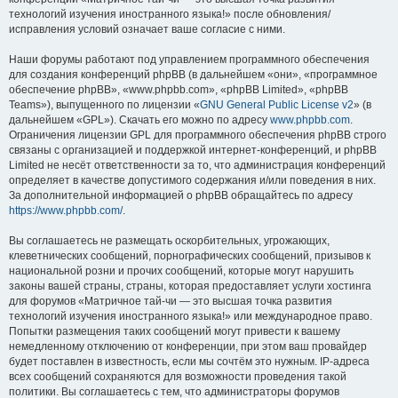
технологий изучения иностранного языка!» после обновления/
исправления условий означает ваше согласие с ними.
Наши форумы работают под управлением программного обеспечения
для создания конференций phpBB (в дальнейшем «они», «программное
обеспечение phpBB», «www.phpbb.com», «phpBB Limited», «phpBB
Teams»), выпущенного по лицензии «
GNU General Public License v2
» (в
дальнейшем «GPL»). Скачать его можно по адресу
www.phpbb.com
.
Ограничения лицензии GPL для программного обеспечения phpBB строго
связаны с организацией и поддержкой интернет-конференций, и phpBB
Limited не несёт ответственности за то, что администрация конференций
определяет в качестве допустимого содержания и/или поведения в них.
За дополнительной информацией о phpBB обращайтесь по адресу
https://www.phpbb.com/
.
Вы соглашаетесь не размещать оскорбительных, угрожающих,
клеветнических сообщений, порнографических сообщений, призывов к
национальной розни и прочих сообщений, которые могут нарушить
законы вашей страны, страны, которая предоставляет услуги хостинга
для форумов «Матричное тай-чи — это высшая точка развития
технологий изучения иностранного языка!» или международное право.
Попытки размещения таких сообщений могут привести к вашему
немедленному отключению от конференции, при этом ваш провайдер
будет поставлен в известность, если мы сочтём это нужным. IP-адреса
всех сообщений сохраняются для возможности проведения такой
политики. Вы соглашаетесь с тем, что администраторы форумов