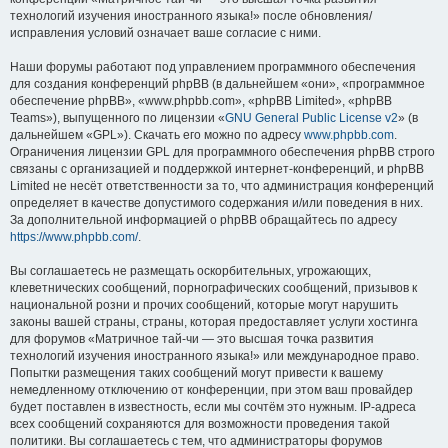
технологий изучения иностранного языка!» после обновления/
исправления условий означает ваше согласие с ними.
Наши форумы работают под управлением программного обеспечения
для создания конференций phpBB (в дальнейшем «они», «программное
обеспечение phpBB», «www.phpbb.com», «phpBB Limited», «phpBB
Teams»), выпущенного по лицензии «
GNU General Public License v2
» (в
дальнейшем «GPL»). Скачать его можно по адресу
www.phpbb.com
.
Ограничения лицензии GPL для программного обеспечения phpBB строго
связаны с организацией и поддержкой интернет-конференций, и phpBB
Limited не несёт ответственности за то, что администрация конференций
определяет в качестве допустимого содержания и/или поведения в них.
За дополнительной информацией о phpBB обращайтесь по адресу
https://www.phpbb.com/
.
Вы соглашаетесь не размещать оскорбительных, угрожающих,
клеветнических сообщений, порнографических сообщений, призывов к
национальной розни и прочих сообщений, которые могут нарушить
законы вашей страны, страны, которая предоставляет услуги хостинга
для форумов «Матричное тай-чи — это высшая точка развития
технологий изучения иностранного языка!» или международное право.
Попытки размещения таких сообщений могут привести к вашему
немедленному отключению от конференции, при этом ваш провайдер
будет поставлен в известность, если мы сочтём это нужным. IP-адреса
всех сообщений сохраняются для возможности проведения такой
политики. Вы соглашаетесь с тем, что администраторы форумов