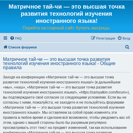
Матричное тай-чи — это высшая точка
развития технологий изучения
иностранного языка!
Перейти на главный сайт. Купить матрицы.
FAQ
Регистрация
Вход
П
Список форумов
о
Матричное тай-чи — это высшая точка развития
и
технологий изучения иностранного языка! - Общие
правила
с
к
Заходя на конференцию «Матричное тай-чи — это высшая точка
развития технологий изучения иностранного языка!» (в дальнейшем
«мы», «наш», «Матричное тай-чи — это высшая точка развития
технологий изучения иностранного языка!», «https://zamyatkin.com/forum»),
вы подтверждаете своё согласие со следующими условиями. Если вы не
согласны с ними, пожалуйста, не заходите и не пользуйтесь форумами
«Матричное тай-чи — это высшая точка развития технологий изучения
иностранного языка!». Мы оставляем за собой право изменять эти
правила в любое время и сделаем всё возможное, чтобы уведомить вас об
этом, однако с вашей стороны было бы разумным регулярно
просматривать этот текст на предмет изменений, так как использование
конференции «Матричное тай-чи — это высшая точка развития