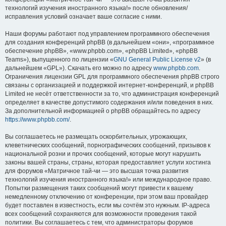
технологий изучения иностранного языка!» после обновления/
исправления условий означает ваше согласие с ними.
Наши форумы работают под управлением программного обеспечения
для создания конференций phpBB (в дальнейшем «они», «программное
обеспечение phpBB», «www.phpbb.com», «phpBB Limited», «phpBB
Teams»), выпущенного по лицензии «
GNU General Public License v2
» (в
дальнейшем «GPL»). Скачать его можно по адресу
www.phpbb.com
.
Ограничения лицензии GPL для программного обеспечения phpBB строго
связаны с организацией и поддержкой интернет-конференций, и phpBB
Limited не несёт ответственности за то, что администрация конференций
определяет в качестве допустимого содержания и/или поведения в них.
За дополнительной информацией о phpBB обращайтесь по адресу
https://www.phpbb.com/
.
Вы соглашаетесь не размещать оскорбительных, угрожающих,
клеветнических сообщений, порнографических сообщений, призывов к
национальной розни и прочих сообщений, которые могут нарушить
законы вашей страны, страны, которая предоставляет услуги хостинга
для форумов «Матричное тай-чи — это высшая точка развития
технологий изучения иностранного языка!» или международное право.
Попытки размещения таких сообщений могут привести к вашему
немедленному отключению от конференции, при этом ваш провайдер
будет поставлен в известность, если мы сочтём это нужным. IP-адреса
всех сообщений сохраняются для возможности проведения такой
политики. Вы соглашаетесь с тем, что администраторы форумов