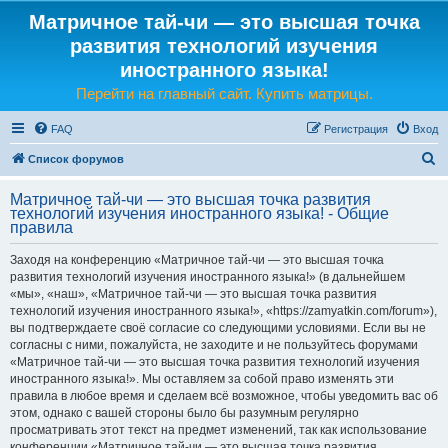
Матричное тай-чи — это высшая точка
развития технологий изучения
иностранного языка!
Перейти на главный сайт. Купить матрицы.
FAQ
Регистрация
Вход
П
Список форумов
о
Матричное тай-чи — это высшая точка развития
и
технологий изучения иностранного языка! - Общие
правила
с
к
Заходя на конференцию «Матричное тай-чи — это высшая точка
развития технологий изучения иностранного языка!» (в дальнейшем
«мы», «наш», «Матричное тай-чи — это высшая точка развития
технологий изучения иностранного языка!», «https://zamyatkin.com/forum»),
вы подтверждаете своё согласие со следующими условиями. Если вы не
согласны с ними, пожалуйста, не заходите и не пользуйтесь форумами
«Матричное тай-чи — это высшая точка развития технологий изучения
иностранного языка!». Мы оставляем за собой право изменять эти
правила в любое время и сделаем всё возможное, чтобы уведомить вас об
этом, однако с вашей стороны было бы разумным регулярно
просматривать этот текст на предмет изменений, так как использование
конференции «Матричное тай-чи — это высшая точка развития