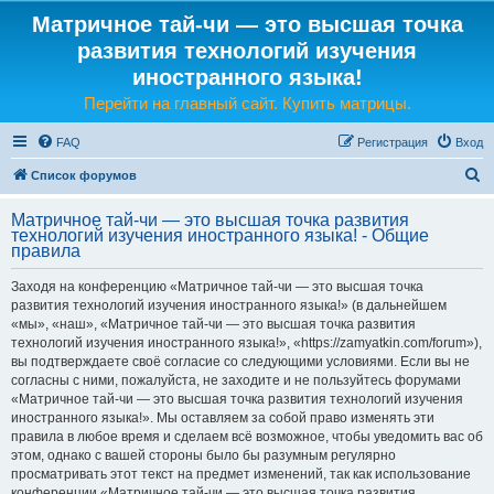
Матричное тай-чи — это высшая точка
развития технологий изучения
иностранного языка!
Перейти на главный сайт. Купить матрицы.
FAQ
Регистрация
Вход
П
Список форумов
о
Матричное тай-чи — это высшая точка развития
и
технологий изучения иностранного языка! - Общие
правила
с
к
Заходя на конференцию «Матричное тай-чи — это высшая точка
развития технологий изучения иностранного языка!» (в дальнейшем
«мы», «наш», «Матричное тай-чи — это высшая точка развития
технологий изучения иностранного языка!», «https://zamyatkin.com/forum»),
вы подтверждаете своё согласие со следующими условиями. Если вы не
согласны с ними, пожалуйста, не заходите и не пользуйтесь форумами
«Матричное тай-чи — это высшая точка развития технологий изучения
иностранного языка!». Мы оставляем за собой право изменять эти
правила в любое время и сделаем всё возможное, чтобы уведомить вас об
этом, однако с вашей стороны было бы разумным регулярно
просматривать этот текст на предмет изменений, так как использование
конференции «Матричное тай-чи — это высшая точка развития