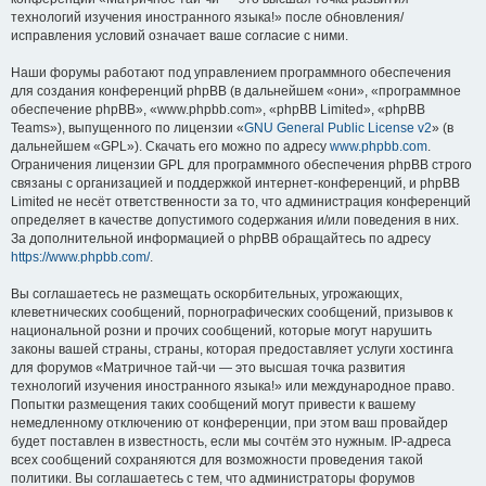
технологий изучения иностранного языка!» после обновления/
исправления условий означает ваше согласие с ними.
Наши форумы работают под управлением программного обеспечения
для создания конференций phpBB (в дальнейшем «они», «программное
обеспечение phpBB», «www.phpbb.com», «phpBB Limited», «phpBB
Teams»), выпущенного по лицензии «
GNU General Public License v2
» (в
дальнейшем «GPL»). Скачать его можно по адресу
www.phpbb.com
.
Ограничения лицензии GPL для программного обеспечения phpBB строго
связаны с организацией и поддержкой интернет-конференций, и phpBB
Limited не несёт ответственности за то, что администрация конференций
определяет в качестве допустимого содержания и/или поведения в них.
За дополнительной информацией о phpBB обращайтесь по адресу
https://www.phpbb.com/
.
Вы соглашаетесь не размещать оскорбительных, угрожающих,
клеветнических сообщений, порнографических сообщений, призывов к
национальной розни и прочих сообщений, которые могут нарушить
законы вашей страны, страны, которая предоставляет услуги хостинга
для форумов «Матричное тай-чи — это высшая точка развития
технологий изучения иностранного языка!» или международное право.
Попытки размещения таких сообщений могут привести к вашему
немедленному отключению от конференции, при этом ваш провайдер
будет поставлен в известность, если мы сочтём это нужным. IP-адреса
всех сообщений сохраняются для возможности проведения такой
политики. Вы соглашаетесь с тем, что администраторы форумов