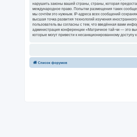
нарушить законы вашей страны, страны, которая предоста
международное право. Попытки размещения таких сообщен
мы сочтём это нужным. IP-адреса всех сообщений сохраня
высшая точка развития технологий изучения иностранного 
пользователь вы согласны с тем, что введённая вами инф
администрация конференции «Матричное тай-чи — это высш
которые могут привести к несанкционированному доступу к
Список форумов