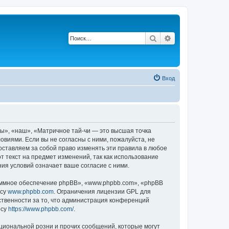
Поиск
Расширенный по
Вход
ы», «наш», «Матричное тай-чи — это высшая точка
ловиями. Если вы не согласны с ними, пожалуйста, не
оставляем за собой право изменять эти правила в любое
т текст на предмет изменений, так как использование
ия условий означает ваше согласие с ними.
ммное обеспечение phpBB», «www.phpbb.com», «phpBB
есу
www.phpbb.com
. Ограничения лицензии GPL для
ственности за то, что администрация конференций
есу
https://www.phpbb.com/
.
циональной розни и прочих сообщений, которые могут