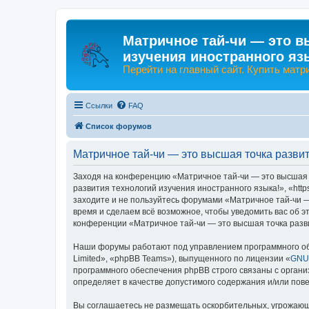
Матричное тай-чи — это в
изучения иностранного яз
Перейти на главный сайт. Купить матр
Ссылки
FAQ
Список форумов
Матричное тай-чи — это высшая точка развит
Заходя на конференцию «Матричное тай-чи — это высшая т
развития технологий изучения иностранного языка!», «http
заходите и не пользуйтесь форумами «Матричное тай-чи —
время и сделаем всё возможное, чтобы уведомить вас об э
конференции «Матричное тай-чи — это высшая точка разви
Наши форумы работают под управлением программного об
Limited», «phpBB Teams»), выпущенного по лицензии «
GNU 
программного обеспечения phpBB строго связаны с органи
определяет в качестве допустимого содержания и/или по
Вы соглашаетесь не размещать оскорбительных, угрожающ