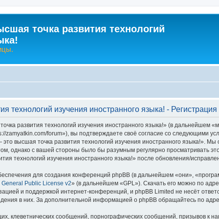
ысшая точка развития технологий
ыка!
ицы.
ия технологий изучения иностранного языка! - Регистрация
очка развития технологий изучения иностранного языка!» (в дальнейшем «м
s://zamyatkin.com/forum»), вы подтверждаете своё согласие со следующими ус
 это высшая точка развития технологий изучения иностранного языка!». Мы 
том, однако с вашей стороны было бы разумным регулярно просматривать это
тия технологий изучения иностранного языка!» после обновления/исправлен
еспечения для создания конференций phpBB (в дальнейшем «они», «програ
General Public License v2
» (в дальнейшем «GPL»). Скачать его можно по адр
зацией и поддержкой интернет-конференций, и phpBB Limited не несёт ответ
ведения в них. За дополнительной информацией о phpBB обращайтесь по адр
их, клеветнических сообщений, порнографических сообщений, призывов к на