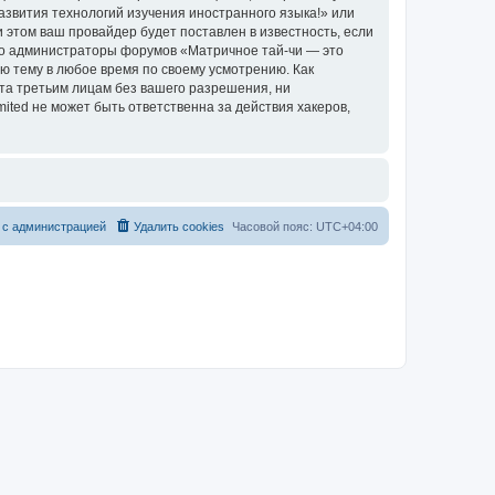
азвития технологий изучения иностранного языка!» или
этом ваш провайдер будет поставлен в известность, если
что администраторы форумов «Матричное тай-чи — это
ю тему в любое время по своему усмотрению. Как
ыта третьим лицам без вашего разрешения, ни
ted не может быть ответственна за действия хакеров,
 с администрацией
Удалить cookies
Часовой пояс:
UTC+04:00