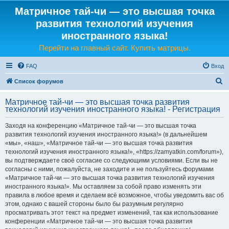
Матричное тай-чи — это высшая точка
развития технологий изучения
иностранного языка!
Перейти на главный сайт. Купить матрицы.
FAQ
Вход
П
Список форумов
о
Матричное тай-чи — это высшая точка развития
и
технологий изучения иностранного языка! - Регистрация
с
Заходя на конференцию «Матричное тай-чи — это высшая точка
к
развития технологий изучения иностранного языка!» (в дальнейшем
«мы», «наш», «Матричное тай-чи — это высшая точка развития
технологий изучения иностранного языка!», «https://zamyatkin.com/forum»),
вы подтверждаете своё согласие со следующими условиями. Если вы не
согласны с ними, пожалуйста, не заходите и не пользуйтесь форумами
«Матричное тай-чи — это высшая точка развития технологий изучения
иностранного языка!». Мы оставляем за собой право изменять эти
правила в любое время и сделаем всё возможное, чтобы уведомить вас об
этом, однако с вашей стороны было бы разумным регулярно
просматривать этот текст на предмет изменений, так как использование
конференции «Матричное тай-чи — это высшая точка развития