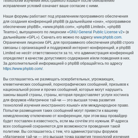
технологий изучения иностранного языка!» после обновления/
исправления условий означает ваше согласие с ними.
Наши форумы работают под управлением программного обеспечения
для создания конференций phpBB (в дальнейшем «они», «программное
обеспечение phpBB», «www.phpbb.com», «phpBB Limited», «phpBB
Teams»), выпущенного по лицензии «
GNU General Public License v2
» (в
дальнейшем «GPL»). Скачать его можно по адресу
www.phpbb.com
.
Ограничения лицензии GPL для программного обеспечения phpBB строго
связаны с организацией и поддержкой интернет-конференций, и phpBB
Limited не несёт ответственности за то, что администрация конференций
определяет в качестве допустимого содержания и/или поведения в них.
За дополнительной информацией о phpBB обращайтесь по адресу
https://www.phpbb.com/
.
Вы соглашаетесь не размещать оскорбительных, угрожающих,
клеветнических сообщений, порнографических сообщений, призывов к
национальной розни и прочих сообщений, которые могут нарушить
законы вашей страны, страны, которая предоставляет услуги хостинга
для форумов «Матричное тай-чи — это высшая точка развития
технологий изучения иностранного языка!» или международное право.
Попытки размещения таких сообщений могут привести к вашему
немедленному отключению от конференции, при этом ваш провайдер
будет поставлен в известность, если мы сочтём это нужным. IP-адреса
всех сообщений сохраняются для возможности проведения такой
политики. Вы соглашаетесь с тем, что администраторы форумов
«Матричное тай-чи — это высшая точка развития технологий изучения