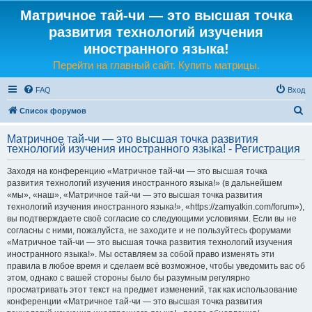
Матричное тай-чи — это высшая точка
развития технологий изучения
иностранного языка!
Перейти на главный сайт. Купить матрицы.
FAQ
Вход
П
Список форумов
о
Матричное тай-чи — это высшая точка развития
и
технологий изучения иностранного языка! - Регистрация
с
Заходя на конференцию «Матричное тай-чи — это высшая точка
к
развития технологий изучения иностранного языка!» (в дальнейшем
«мы», «наш», «Матричное тай-чи — это высшая точка развития
технологий изучения иностранного языка!», «https://zamyatkin.com/forum»),
вы подтверждаете своё согласие со следующими условиями. Если вы не
согласны с ними, пожалуйста, не заходите и не пользуйтесь форумами
«Матричное тай-чи — это высшая точка развития технологий изучения
иностранного языка!». Мы оставляем за собой право изменять эти
правила в любое время и сделаем всё возможное, чтобы уведомить вас об
этом, однако с вашей стороны было бы разумным регулярно
просматривать этот текст на предмет изменений, так как использование
конференции «Матричное тай-чи — это высшая точка развития