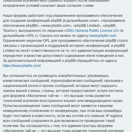
технологий изучения иностранного языка!» после обновления/
исправления условий означает ваше согласие с ними.
Наши форумы работают под управлением программного обеспечения
для создания конференций phpBB (в дальнейшем «они», «программное
обеспечение phpBB», «www.phpbb.com», «phpBB Limited», «phpBB
Teams»), выпущенного по лицензии «
GNU General Public License v2
» (в
дальнейшем «GPL»). Скачать его можно по адресу
www.phpbb.com
.
Ограничения лицензии GPL для программного обеспечения phpBB строго
связаны с организацией и поддержкой интернет-конференций, и phpBB
Limited не несёт ответственности за то, что администрация конференций
определяет в качестве допустимого содержания и/или поведения в них.
За дополнительной информацией о phpBB обращайтесь по адресу
https://www.phpbb.com/
.
Вы соглашаетесь не размещать оскорбительных, угрожающих,
клеветнических сообщений, порнографических сообщений, призывов к
национальной розни и прочих сообщений, которые могут нарушить
законы вашей страны, страны, которая предоставляет услуги хостинга
для форумов «Матричное тай-чи — это высшая точка развития
технологий изучения иностранного языка!» или международное право.
Попытки размещения таких сообщений могут привести к вашему
немедленному отключению от конференции, при этом ваш провайдер
будет поставлен в известность, если мы сочтём это нужным. IP-адреса
всех сообщений сохраняются для возможности проведения такой
политики. Вы соглашаетесь с тем, что администраторы форумов
«Матричное тай-чи — это высшая точка развития технологий изучения