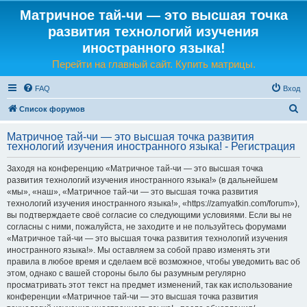
Матричное тай-чи — это высшая точка
развития технологий изучения
иностранного языка!
Перейти на главный сайт. Купить матрицы.
FAQ
Вход
П
Список форумов
о
Матричное тай-чи — это высшая точка развития
и
технологий изучения иностранного языка! - Регистрация
с
Заходя на конференцию «Матричное тай-чи — это высшая точка
к
развития технологий изучения иностранного языка!» (в дальнейшем
«мы», «наш», «Матричное тай-чи — это высшая точка развития
технологий изучения иностранного языка!», «https://zamyatkin.com/forum»),
вы подтверждаете своё согласие со следующими условиями. Если вы не
согласны с ними, пожалуйста, не заходите и не пользуйтесь форумами
«Матричное тай-чи — это высшая точка развития технологий изучения
иностранного языка!». Мы оставляем за собой право изменять эти
правила в любое время и сделаем всё возможное, чтобы уведомить вас об
этом, однако с вашей стороны было бы разумным регулярно
просматривать этот текст на предмет изменений, так как использование
конференции «Матричное тай-чи — это высшая точка развития