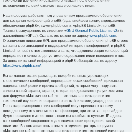
технологий изучения иностранного языка!» после обновления/
исправления условий означает ваше согласие с ними.
Наши форумы работают под управлением программного обеспечения
для создания конференций phpBB (в дальнейшем «они», «программное
обеспечение phpBB», «www.phpbb.com», «phpBB Limited», «phpBB
Teams»), выпущенного по лицензии «
GNU General Public License v2
» (в
дальнейшем «GPL»). Скачать его можно по адресу
www.phpbb.com
.
Ограничения лицензии GPL для программного обеспечения phpBB строго
связаны с организацией и поддержкой интернет-конференций, и phpBB
Limited не несёт ответственности за то, что администрация конференций
определяет в качестве допустимого содержания и/или поведения в них.
За дополнительной информацией о phpBB обращайтесь по адресу
https://www.phpbb.com/
.
Вы соглашаетесь не размещать оскорбительных, угрожающих,
клеветнических сообщений, порнографических сообщений, призывов к
национальной розни и прочих сообщений, которые могут нарушить
законы вашей страны, страны, которая предоставляет услуги хостинга
для форумов «Матричное тай-чи — это высшая точка развития
технологий изучения иностранного языка!» или международное право.
Попытки размещения таких сообщений могут привести к вашему
немедленному отключению от конференции, при этом ваш провайдер
будет поставлен в известность, если мы сочтём это нужным. IP-адреса
всех сообщений сохраняются для возможности проведения такой
политики. Вы соглашаетесь с тем, что администраторы форумов
«Матричное тай-чи — это высшая точка развития технологий изучения