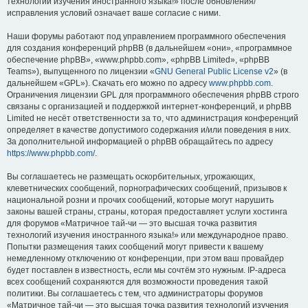
технологий изучения иностранного языка!» после обновления/
исправления условий означает ваше согласие с ними.
Наши форумы работают под управлением программного обеспечения
для создания конференций phpBB (в дальнейшем «они», «программное
обеспечение phpBB», «www.phpbb.com», «phpBB Limited», «phpBB
Teams»), выпущенного по лицензии «
GNU General Public License v2
» (в
дальнейшем «GPL»). Скачать его можно по адресу
www.phpbb.com
.
Ограничения лицензии GPL для программного обеспечения phpBB строго
связаны с организацией и поддержкой интернет-конференций, и phpBB
Limited не несёт ответственности за то, что администрация конференций
определяет в качестве допустимого содержания и/или поведения в них.
За дополнительной информацией о phpBB обращайтесь по адресу
https://www.phpbb.com/
.
Вы соглашаетесь не размещать оскорбительных, угрожающих,
клеветнических сообщений, порнографических сообщений, призывов к
национальной розни и прочих сообщений, которые могут нарушить
законы вашей страны, страны, которая предоставляет услуги хостинга
для форумов «Матричное тай-чи — это высшая точка развития
технологий изучения иностранного языка!» или международное право.
Попытки размещения таких сообщений могут привести к вашему
немедленному отключению от конференции, при этом ваш провайдер
будет поставлен в известность, если мы сочтём это нужным. IP-адреса
всех сообщений сохраняются для возможности проведения такой
политики. Вы соглашаетесь с тем, что администраторы форумов
«Матричное тай-чи — это высшая точка развития технологий изучения