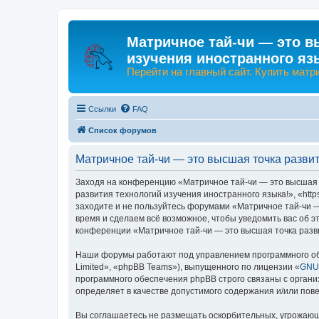
Матричное тай-чи — это в
изучения иностранного яз
Перейти на главный сайт. Купить матр
Ссылки
FAQ
Список форумов
Матричное тай-чи — это высшая точка развит
Заходя на конференцию «Матричное тай-чи — это высшая т
развития технологий изучения иностранного языка!», «http
заходите и не пользуйтесь форумами «Матричное тай-чи —
время и сделаем всё возможное, чтобы уведомить вас об э
конференции «Матричное тай-чи — это высшая точка разви
Наши форумы работают под управлением программного об
Limited», «phpBB Teams»), выпущенного по лицензии «
GNU 
программного обеспечения phpBB строго связаны с органи
определяет в качестве допустимого содержания и/или по
Вы соглашаетесь не размещать оскорбительных, угрожающ