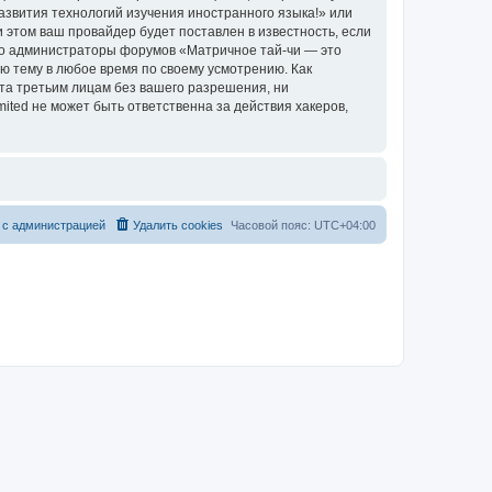
азвития технологий изучения иностранного языка!» или
этом ваш провайдер будет поставлен в известность, если
что администраторы форумов «Матричное тай-чи — это
ю тему в любое время по своему усмотрению. Как
ыта третьим лицам без вашего разрешения, ни
ted не может быть ответственна за действия хакеров,
 с администрацией
Удалить cookies
Часовой пояс:
UTC+04:00