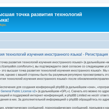
ысшая точка развития технологий
ыка!
ицы.
ия технологий изучения иностранного языка! - Регистрация
очка развития технологий изучения иностранного языка!» (в дальнейшем «м
s://zamyatkin.com/forum»), вы подтверждаете своё согласие со следующими ус
 это высшая точка развития технологий изучения иностранного языка!». Мы 
том, однако с вашей стороны было бы разумным регулярно просматривать это
тия технологий изучения иностранного языка!» после обновления/исправлен
еспечения для создания конференций phpBB (в дальнейшем «они», «програ
General Public License v2
» (в дальнейшем «GPL»). Скачать его можно по адр
зацией и поддержкой интернет-конференций, и phpBB Limited не несёт ответ
ведения в них. За дополнительной информацией о phpBB обращайтесь по адр
их, клеветнических сообщений, порнографических сообщений, призывов к на