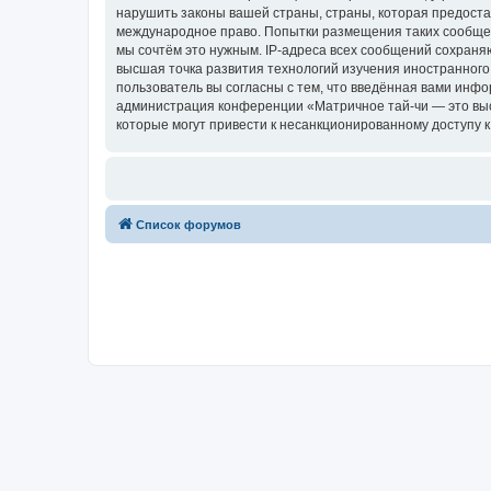
нарушить законы вашей страны, страны, которая предоста
международное право. Попытки размещения таких сообщен
мы сочтём это нужным. IP-адреса всех сообщений сохраня
высшая точка развития технологий изучения иностранного 
пользователь вы согласны с тем, что введённая вами инф
администрация конференции «Матричное тай-чи — это высш
которые могут привести к несанкционированному доступу к
Список форумов