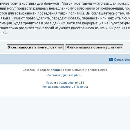
вляет услуги хостинга для форумов «Матричное тай-чи — это высшая точка р
ий могут привести к вашему немедленному отключению от конференции, при 
ются для возможности проведения такой политики. Вы соглашаетесь с тем, 
языка!» имеют право удалить, отредактировать, перенести или закрыть любу
ормация будет храниться в базе данных. Хотя эта информация не будет откр
ая точка развития технологий изучения иностранного языка!», ни phpBB Limi
 ней.
Связаться
Создано на основе
phpBB
® Forum Software © phpBB Limited
Русская поддержка phpBB
Моды и расширения phpBB
Конфиденциальность
|
Правила