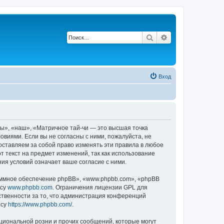
Поиск
Расширенный по
Вход
ы», «наш», «Матричное тай-чи — это высшая точка
ловиями. Если вы не согласны с ними, пожалуйста, не
оставляем за собой право изменять эти правила в любое
т текст на предмет изменений, так как использование
ия условий означает ваше согласие с ними.
ммное обеспечение phpBB», «www.phpbb.com», «phpBB
есу
www.phpbb.com
. Ограничения лицензии GPL для
ственности за то, что администрация конференций
есу
https://www.phpbb.com/
.
циональной розни и прочих сообщений, которые могут