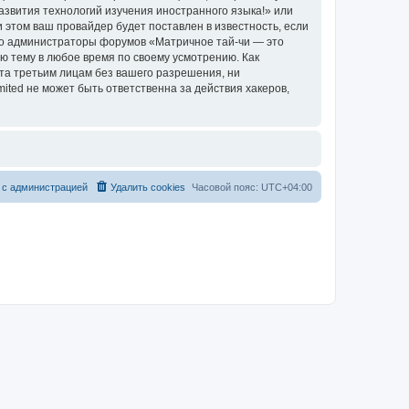
азвития технологий изучения иностранного языка!» или
этом ваш провайдер будет поставлен в известность, если
что администраторы форумов «Матричное тай-чи — это
ю тему в любое время по своему усмотрению. Как
ыта третьим лицам без вашего разрешения, ни
ted не может быть ответственна за действия хакеров,
 с администрацией
Удалить cookies
Часовой пояс:
UTC+04:00