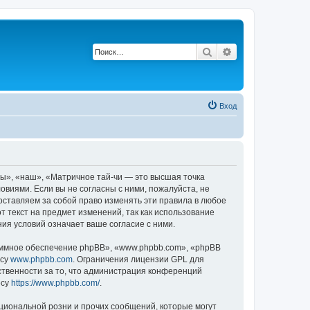
Поиск
Расширенный по
Вход
ы», «наш», «Матричное тай-чи — это высшая точка
ловиями. Если вы не согласны с ними, пожалуйста, не
оставляем за собой право изменять эти правила в любое
т текст на предмет изменений, так как использование
ия условий означает ваше согласие с ними.
ммное обеспечение phpBB», «www.phpbb.com», «phpBB
есу
www.phpbb.com
. Ограничения лицензии GPL для
ственности за то, что администрация конференций
есу
https://www.phpbb.com/
.
циональной розни и прочих сообщений, которые могут