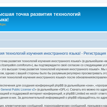
ысшая точка развития технологий
ыка!
ицы.
ия технологий изучения иностранного языка! - Регистрация
очка развития технологий изучения иностранного языка!» (в дальнейшем «м
s://zamyatkin.com/forum»), вы подтверждаете своё согласие со следующими ус
 это высшая точка развития технологий изучения иностранного языка!». Мы 
том, однако с вашей стороны было бы разумным регулярно просматривать это
тия технологий изучения иностранного языка!» после обновления/исправлен
еспечения для создания конференций phpBB (в дальнейшем «они», «програ
General Public License v2
» (в дальнейшем «GPL»). Скачать его можно по адр
зацией и поддержкой интернет-конференций, и phpBB Limited не несёт ответ
ведения в них. За дополнительной информацией о phpBB обращайтесь по адр
их, клеветнических сообщений, порнографических сообщений, призывов к на