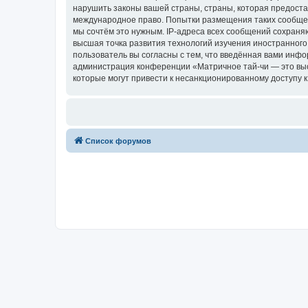
нарушить законы вашей страны, страны, которая предоста
международное право. Попытки размещения таких сообщен
мы сочтём это нужным. IP-адреса всех сообщений сохраня
высшая точка развития технологий изучения иностранного 
пользователь вы согласны с тем, что введённая вами инф
администрация конференции «Матричное тай-чи — это высш
которые могут привести к несанкционированному доступу к
Список форумов