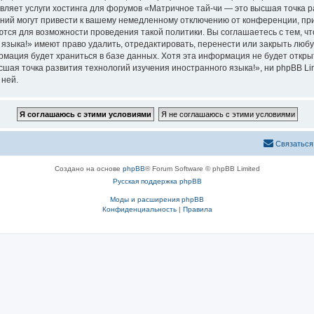
вляет услуги хостинга для форумов «Матричное тай-чи — это высшая точка р
ий могут привести к вашему немедленному отключению от конференции, при 
ются для возможности проведения такой политики. Вы соглашаетесь с тем, 
языка!» имеют право удалить, отредактировать, перенести или закрыть любу
ормация будет храниться в базе данных. Хотя эта информация не будет откр
ая точка развития технологий изучения иностранного языка!», ни phpBB Limi
 ней.
Связаться
Создано на основе
phpBB
® Forum Software © phpBB Limited
Русская поддержка phpBB
Моды и расширения phpBB
Конфиденциальность
|
Правила