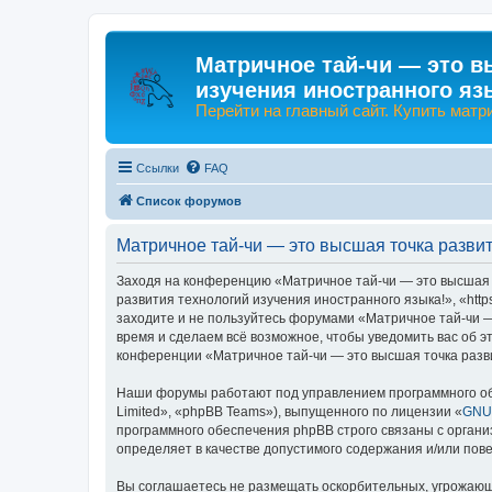
Матричное тай-чи — это в
изучения иностранного яз
Перейти на главный сайт. Купить матр
Ссылки
FAQ
Список форумов
Матричное тай-чи — это высшая точка развит
Заходя на конференцию «Матричное тай-чи — это высшая т
развития технологий изучения иностранного языка!», «http
заходите и не пользуйтесь форумами «Матричное тай-чи —
время и сделаем всё возможное, чтобы уведомить вас об э
конференции «Матричное тай-чи — это высшая точка разви
Наши форумы работают под управлением программного об
Limited», «phpBB Teams»), выпущенного по лицензии «
GNU 
программного обеспечения phpBB строго связаны с органи
определяет в качестве допустимого содержания и/или по
Вы соглашаетесь не размещать оскорбительных, угрожающ