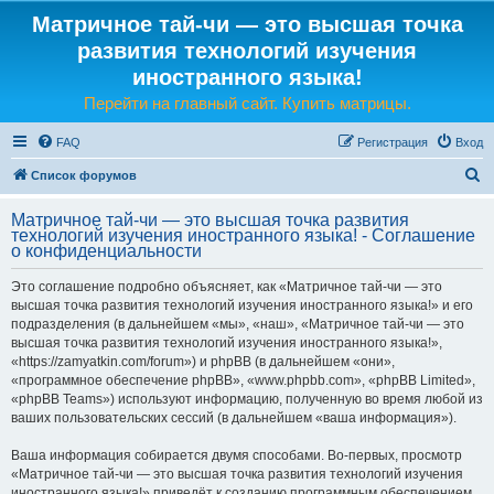
Матричное тай-чи — это высшая точка
развития технологий изучения
иностранного языка!
Перейти на главный сайт. Купить матрицы.
FAQ
Регистрация
Вход
П
Список форумов
о
Матричное тай-чи — это высшая точка развития
и
технологий изучения иностранного языка! - Соглашение
о конфиденциальности
с
к
Это соглашение подробно объясняет, как «Матричное тай-чи — это
высшая точка развития технологий изучения иностранного языка!» и его
подразделения (в дальнейшем «мы», «наш», «Матричное тай-чи — это
высшая точка развития технологий изучения иностранного языка!»,
«https://zamyatkin.com/forum») и phpBB (в дальнейшем «они»,
«программное обеспечение phpBB», «www.phpbb.com», «phpBB Limited»,
«phpBB Teams») используют информацию, полученную во время любой из
ваших пользовательских сессий (в дальнейшем «ваша информация»).
Ваша информация собирается двумя способами. Во-первых, просмотр
«Матричное тай-чи — это высшая точка развития технологий изучения
иностранного языка!» приведёт к созданию программным обеспечением