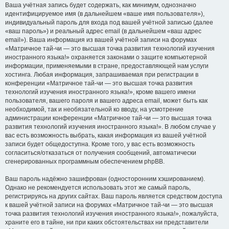
Ваша учётная запись будет содержать, как минимум, однозначно
идентифицируемое имя (в дальнейшем «ваше имя пользователя»),
индивидуальный пароль для входа под вашей учётной записью (далее
«ваш пароль») и реальный адрес email (в дальнейшем «ваш адрес
email»). Ваша информация из вашей учётной записи на форумах
«Матричное тай-чи — это высшая точка развития технологий изучения
иностранного языка!» охраняется законами о защите компьютерной
информации, применяемыми в стране, предоставляющей нам услуги
хостинга. Любая информация, запрашиваемая при регистрации в
конференции «Матричное тай-чи — это высшая точка развития
технологий изучения иностранного языка!», кроме вашего имени
пользователя, вашего пароля и вашего адреса email, может быть как
необходимой, так и необязательной ко вводу, на усмотрение
администрации конференции «Матричное тай-чи — это высшая точка
развития технологий изучения иностранного языка!». В любом случае у
вас есть возможность выбрать, какая информация из вашей учётной
записи будет общедоступна. Кроме того, у вас есть возможность
согласиться/отказаться от получения сообщений, автоматически
сгенерированных программным обеспечением phpBB.
Ваш пароль надёжно зашифрован (односторонним хэшированием).
Однако не рекомендуется использовать этот же самый пароль,
регистрируясь на других сайтах. Ваш пароль является средством доступа
к вашей учётной записи на форумах «Матричное тай-чи — это высшая
точка развития технологий изучения иностранного языка!», пожалуйста,
храните его в тайне, ни при каких обстоятельствах ни представители