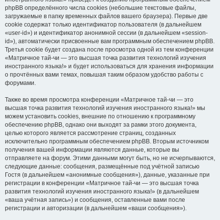
phpBB определённого числа cookies (небольшие текстовые файлы,
загружаемые в папку временных файлов вашего браузера). Первые две
cookie содержат только идентификатор пользователя (в дальнейшем
«user-id») и идентификатор анонимной сессии (в дальнейшем «session-
id»), автоматически присвоенные вам программным обеспечением phpBB.
Третья cookie будет создана после просмотра одной из тем конференции
«Матричное тай-чи — это высшая точка развития технологий изучения
иностранного языка!» и будет использоваться для хранения информации
о прочтённых вами темах, повышая таким образом удобство работы с
форумами.
Также во время просмотра конференции «Матричное тай-чи — это
высшая точка развития технологий изучения иностранного языка!» мы
можем установить cookies, внешние по отношению к программному
обеспечению phpBB, однако они выходят за рамки этого документа,
целью которого является рассмотрение страниц, созданных
исключительно программным обеспечением phpBB. Вторым источником
получения вашей информации являются данные, которые вы
отправляете на форум. Этими данными могут быть, но не исчерпываются,
следующие данные: сообщения, размещённые под учётной записью
Гостя (в дальнейшем «анонимные сообщения»), данные, указанные при
регистрации в конференции «Матричное тай-чи — это высшая точка
развития технологий изучения иностранного языка!» (в дальнейшем
«ваша учётная запись») и сообщения, оставленные вами после
регистрации и авторизации (в дальнейшем «ваши сообщения»).