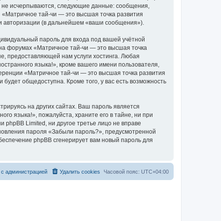
о не исчерпываются, следующие данные: сообщения,
 «Матричное тай-чи — это высшая точка развития
 и авторизации (в дальнейшем «ваши сообщения»).
дивидуальный пароль для входа под вашей учётной
 на форумах «Матричное тай-чи — это высшая точка
е, предоставляющей нам услуги хостинга. Любая
остранного языка!», кроме вашего имени пользователя,
ференции «Матричное тай-чи — это высшая точка развития
и будет общедоступна. Кроме того, у вас есть возможность
рируясь на других сайтах. Ваш пароль является
го языка!», пожалуйста, храните его в тайне, ни при
 phpBB Limited, ни другое третье лицо не вправе
тановления пароля «Забыли пароль?», предусмотренной
обеспечение phpBB сгенерирует вам новый пароль для
 с администрацией
Удалить cookies
Часовой пояс:
UTC+04:00