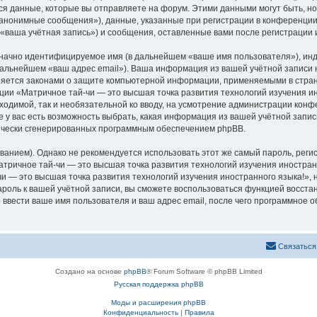
 данные, которые вы отправляете на форум. Этими данными могут быть, н
анонимные сообщения»), данные, указанные при регистрации в конференции
 «ваша учётная запись») и сообщения, оставленные вами после регистрации
означно идентифицируемое имя (в дальнейшем «ваше имя пользователя»), ин
 дальнейшем «ваш адрес email»). Ваша информация из вашей учётной записи
аняется законами о защите компьютерной информации, применяемыми в стран
и «Матричное тай-чи — это высшая точка развития технологий изучения ин
бходимой, так и необязательной ко вводу, на усмотрение администрации кон
е у вас есть возможность выбрать, какая информация из вашей учётной запис
тически сгенерированных программным обеспечением phpBB.
ием). Однако не рекомендуется использовать этот же самый пароль, регист
тричное тай-чи — это высшая точка развития технологий изучения иностранно
и — это высшая точка развития технологий изучения иностранного языка!», ни
пароль к вашей учётной записи, вы сможете воспользоваться функцией восс
вести ваше имя пользователя и ваш адрес email, после чего программное 
Связаться
Создано на основе
phpBB
® Forum Software © phpBB Limited
Русская поддержка phpBB
Моды и расширения phpBB
Конфиденциальность
|
Правила