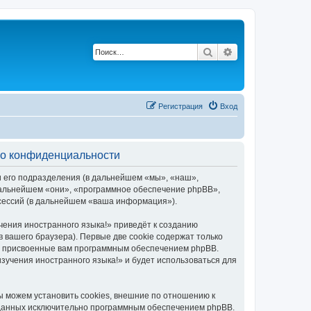
Поиск
Расширенный по
Регистрация
Вход
е о конфиденциальности
и его подразделения (в дальнейшем «мы», «наш»,
в дальнейшем «они», «программное обеспечение phpBB»,
 сессий (в дальнейшем «ваша информация»).
чения иностранного языка!» приведёт к созданию
вашего браузера). Первые две cookie содержат только
ки присвоенные вам программным обеспечением phpBB.
зучения иностранного языка!» и будет использоваться для
ы можем установить cookies, внешние по отношению к
озданных исключительно программным обеспечением phpBB.