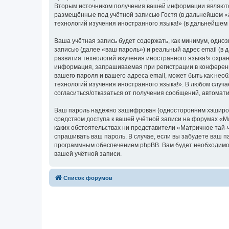
Вторым источником получения вашей информации являются
размещённые под учётной записью Гостя (в дальнейшем «
технологий изучения иностранного языка!» (в дальнейшем
Ваша учётная запись будет содержать, как минимум, одн
записью (далее «ваш пароль») и реальный адрес email (в
развития технологий изучения иностранного языка!» охр
информация, запрашиваемая при регистрации в конференци
вашего пароля и вашего адреса email, может быть как нео
технологий изучения иностранного языка!». В любом случа
согласиться/отказаться от получения сообщений, автома
Ваш пароль надёжно зашифрован (односторонним хэширован
средством доступа к вашей учётной записи на форумах «Ма
каких обстоятельствах ни представители «Матричное тай-ч
спрашивать ваш пароль. В случае, если вы забудете ваш 
программным обеспечением phpBB. Вам будет необходимо в
вашей учётной записи.
Список форумов