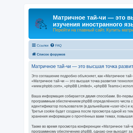
Матричное тай-чи — это в
изучения иностранного яз
Перейти на главный сайт. Купить матр
Ссылки
FAQ
Список форумов
Матричное тай-чи — это высшая точка разви
Это соглашение подробно объясняет, как «Матричное тай-
«Матричное тай-чи — это высшая точка развития технологи
«www.phpbb.com», «phpBB Limited», «phpBB Teams») испо
Ваша информация собирается двумя способами. Во-первых,
программным обеспечением phpBB определённого числа co
идентификатор пользователя (в дальнейшем «user-id») и 
Третья cookie будет создана после просмотра одной из те
хранения информации о прочтённых вами темах, повышая 
Также во время просмотра конференции «Матричное тай-чи
программному обеспечению phpBB, однако они выходят за