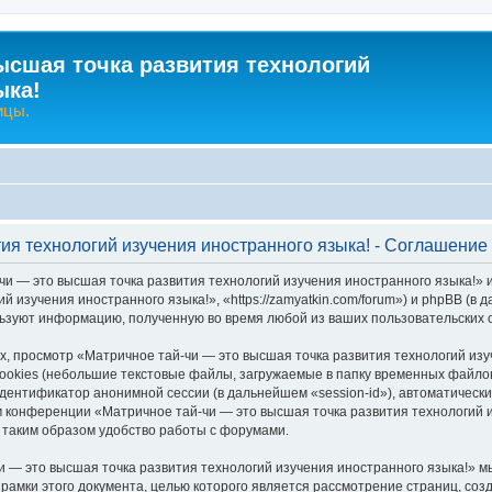
ысшая точка развития технологий
ыка!
ицы.
тия технологий изучения иностранного языка! - Соглашени
чи — это высшая точка развития технологий изучения иностранного языка!» 
й изучения иностранного языка!», «https://zamyatkin.com/forum») и phpBB (
льзуют информацию, полученную во время любой из ваших пользовательских
 просмотр «Матричное тай-чи — это высшая точка развития технологий изу
okies (небольшие текстовые файлы, загружаемые в папку временных файлов 
идентификатор анонимной сессии (в дальнейшем «session-id»), автоматичес
м конференции «Матричное тай-чи — это высшая точка развития технологий и
таким образом удобство работы с форумами.
 — это высшая точка развития технологий изучения иностранного языка!» м
 рамки этого документа, целью которого является рассмотрение страниц, с