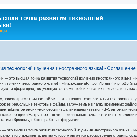
ысшая точка развития технологий
ыка!
ицы.
тия технологий изучения иностранного языка! - Соглашени
чи — это высшая точка развития технологий изучения иностранного языка!» 
й изучения иностранного языка!», «https://zamyatkin.com/forum») и phpBB (
льзуют информацию, полученную во время любой из ваших пользовательских
 просмотр «Матричное тай-чи — это высшая точка развития технологий изу
okies (небольшие текстовые файлы, загружаемые в папку временных файлов 
идентификатор анонимной сессии (в дальнейшем «session-id»), автоматичес
м конференции «Матричное тай-чи — это высшая точка развития технологий и
таким образом удобство работы с форумами.
 — это высшая точка развития технологий изучения иностранного языка!» м
 рамки этого документа, целью которого является рассмотрение страниц, с