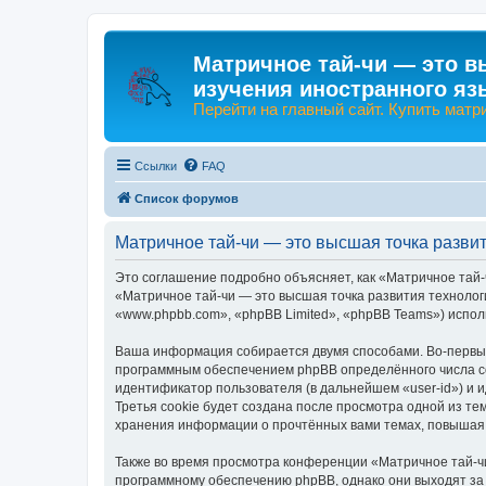
Матричное тай-чи — это в
изучения иностранного яз
Перейти на главный сайт. Купить матр
Ссылки
FAQ
Список форумов
Матричное тай-чи — это высшая точка разви
Это соглашение подробно объясняет, как «Матричное тай-
«Матричное тай-чи — это высшая точка развития технологи
«www.phpbb.com», «phpBB Limited», «phpBB Teams») испо
Ваша информация собирается двумя способами. Во-первых,
программным обеспечением phpBB определённого числа co
идентификатор пользователя (в дальнейшем «user-id») и 
Третья cookie будет создана после просмотра одной из те
хранения информации о прочтённых вами темах, повышая 
Также во время просмотра конференции «Матричное тай-чи
программному обеспечению phpBB, однако они выходят за