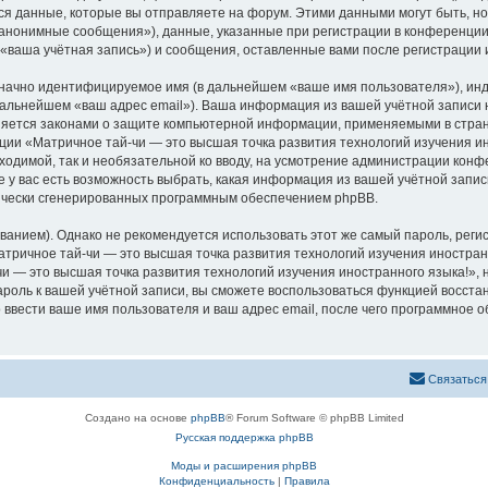
 данные, которые вы отправляете на форум. Этими данными могут быть, н
анонимные сообщения»), данные, указанные при регистрации в конференции
 «ваша учётная запись») и сообщения, оставленные вами после регистрации
означно идентифицируемое имя (в дальнейшем «ваше имя пользователя»), ин
 дальнейшем «ваш адрес email»). Ваша информация из вашей учётной записи
аняется законами о защите компьютерной информации, применяемыми в стран
и «Матричное тай-чи — это высшая точка развития технологий изучения ин
бходимой, так и необязательной ко вводу, на усмотрение администрации кон
е у вас есть возможность выбрать, какая информация из вашей учётной запис
тически сгенерированных программным обеспечением phpBB.
ием). Однако не рекомендуется использовать этот же самый пароль, регист
тричное тай-чи — это высшая точка развития технологий изучения иностранно
и — это высшая точка развития технологий изучения иностранного языка!», ни
пароль к вашей учётной записи, вы сможете воспользоваться функцией восс
вести ваше имя пользователя и ваш адрес email, после чего программное 
Связаться
Создано на основе
phpBB
® Forum Software © phpBB Limited
Русская поддержка phpBB
Моды и расширения phpBB
Конфиденциальность
|
Правила