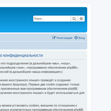
Поиск
Расширенный по
Регистрация
Вход
е о конфиденциальности
и его подразделения (в дальнейшем «мы», «наш»,
в дальнейшем «они», «программное обеспечение phpBB»,
 сессий (в дальнейшем «ваша информация»).
чения иностранного языка!» приведёт к созданию
вашего браузера). Первые две cookie содержат только
ки присвоенные вам программным обеспечением phpBB.
зучения иностранного языка!» и будет использоваться для
ы можем установить cookies, внешние по отношению к
озданных исключительно программным обеспечением phpBB.