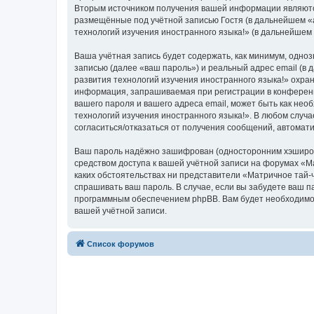
Вторым источником получения вашей информации являются
размещённые под учётной записью Гостя (в дальнейшем «
технологий изучения иностранного языка!» (в дальнейшем
Ваша учётная запись будет содержать, как минимум, одн
записью (далее «ваш пароль») и реальный адрес email (в
развития технологий изучения иностранного языка!» охр
информация, запрашиваемая при регистрации в конференци
вашего пароля и вашего адреса email, может быть как нео
технологий изучения иностранного языка!». В любом случа
согласиться/отказаться от получения сообщений, автома
Ваш пароль надёжно зашифрован (односторонним хэширован
средством доступа к вашей учётной записи на форумах «Ма
каких обстоятельствах ни представители «Матричное тай-ч
спрашивать ваш пароль. В случае, если вы забудете ваш 
программным обеспечением phpBB. Вам будет необходимо в
вашей учётной записи.
Список форумов