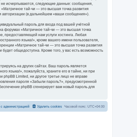
о не исчерпываются, следующие данные: сообщения,
 «Матричное тай-чи — это высшая точка развития
 и авторизации (в дальнейшем «ваши сообщения»).
дивидуальный пароль для входа под вашей учётной
 на форумах «Матричное тай-чи — это высшая точка
е, предоставляющей нам услуги хостинга. Любая
остранного языка!», кроме вашего имени пользователя,
ференции «Матричное тай-чи — это высшая точка развития
и будет общедоступна. Кроме того, у вас есть возможность
рируясь на других сайтах. Ваш пароль является
го языка!», пожалуйста, храните его в тайне, ни при
 phpBB Limited, ни другое третье лицо не вправе
тановления пароля «Забыли пароль?», предусмотренной
обеспечение phpBB сгенерирует вам новый пароль для
 с администрацией
Удалить cookies
Часовой пояс:
UTC+04:00