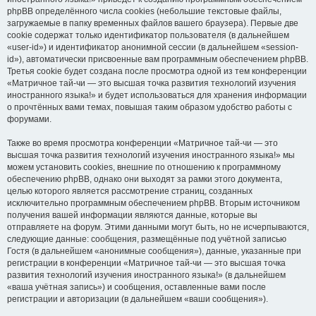
phpBB определённого числа cookies (небольшие текстовые файлы,
загружаемые в папку временных файлов вашего браузера). Первые две
cookie содержат только идентификатор пользователя (в дальнейшем
«user-id») и идентификатор анонимной сессии (в дальнейшем «session-
id»), автоматически присвоенные вам программным обеспечением phpBB.
Третья cookie будет создана после просмотра одной из тем конференции
«Матричное тай-чи — это высшая точка развития технологий изучения
иностранного языка!» и будет использоваться для хранения информации
о прочтённых вами темах, повышая таким образом удобство работы с
форумами.
Также во время просмотра конференции «Матричное тай-чи — это
высшая точка развития технологий изучения иностранного языка!» мы
можем установить cookies, внешние по отношению к программному
обеспечению phpBB, однако они выходят за рамки этого документа,
целью которого является рассмотрение страниц, созданных
исключительно программным обеспечением phpBB. Вторым источником
получения вашей информации являются данные, которые вы
отправляете на форум. Этими данными могут быть, но не исчерпываются,
следующие данные: сообщения, размещённые под учётной записью
Гостя (в дальнейшем «анонимные сообщения»), данные, указанные при
регистрации в конференции «Матричное тай-чи — это высшая точка
развития технологий изучения иностранного языка!» (в дальнейшем
«ваша учётная запись») и сообщения, оставленные вами после
регистрации и авторизации (в дальнейшем «ваши сообщения»).