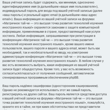
Ваша учётная запись будет содержать, как минимум, однозначно
идентифицируемое имя (в дальнейшем «ваше имя пользователя»),
индивидуальный пароль для входа под вашей учётной записью (далее
«ваш пароль») и реальный адрес email (в дальнейшем «ваш адрес
email»). Ваша информация из вашей учётной записи на форумах
«Матричное тай-чи — это высшая точка развития технологий изучения
иностранного языка!» охраняется законами о защите компьютерной
информации, применяемыми в стране, предоставляющей нам услуги
хостинга. Любая информация, запрашиваемая при регистрации в
конференции «Матричное тай-чи — это высшая точка развития
технологий изучения иностранного языка!», кроме вашего имени
пользователя, вашего пароля и вашего адреса email, может быть как
необходимой, так и необязательной ко вводу, на усмотрение
администрации конференции «Матричное тай-чи — это высшая точка
развития технологий изучения иностранного языка!». В любом случае у
вас есть возможность выбрать, какая информация из вашей учётной
записи будет общедоступна. Кроме того, у вас есть возможность
согласиться/отказаться от получения сообщений, автоматически
сгенерированных программным обеспечением phpBB.
Ваш пароль надёжно зашифрован (односторонним хэшированием).
Однако не рекомендуется использовать этот же самый пароль,
регистрируясь на других сайтах. Ваш пароль является средством доступа
к вашей учётной записи на форумах «Матричное тай-чи — это высшая
точка развития технологий изучения иностранного языка!», пожалуйста,
храните его в тайне, ни при каких обстоятельствах ни представители