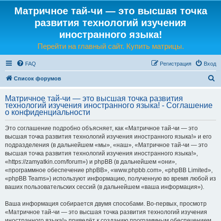
Матричное тай-чи — это высшая точка
развития технологий изучения
иностранного языка!
Перейти на главный сайт. Купить матрицы.
FAQ
Регистрация
Вход
П
Список форумов
о
Матричное тай-чи — это высшая точка развития
и
технологий изучения иностранного языка! - Соглашение
о конфиденциальности
с
к
Это соглашение подробно объясняет, как «Матричное тай-чи — это
высшая точка развития технологий изучения иностранного языка!» и его
подразделения (в дальнейшем «мы», «наш», «Матричное тай-чи — это
высшая точка развития технологий изучения иностранного языка!»,
«https://zamyatkin.com/forum») и phpBB (в дальнейшем «они»,
«программное обеспечение phpBB», «www.phpbb.com», «phpBB Limited»,
«phpBB Teams») используют информацию, полученную во время любой из
ваших пользовательских сессий (в дальнейшем «ваша информация»).
Ваша информация собирается двумя способами. Во-первых, просмотр
«Матричное тай-чи — это высшая точка развития технологий изучения
иностранного языка!» приведёт к созданию программным обеспечением