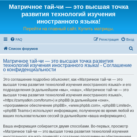
Матричное тай-чи — это высшая точка
развития технологий изучения
иностранного языка!
Перейти на главный сайт. Купить матрицы.
FAQ
Регистрация
Вход
П
Список форумов
о
Матричное тай-чи — это высшая точка развития
и
технологий изучения иностранного языка! - Соглашение
о конфиденциальности
с
к
Это соглашение подробно объясняет, как «Матричное тай-чи — это
высшая точка развития технологий изучения иностранного языка!» и его
подразделения (в дальнейшем «мы», «наш», «Матричное тай-чи — это
высшая точка развития технологий изучения иностранного языка!»,
«https://zamyatkin.com/forum») и phpBB (в дальнейшем «они»,
«программное обеспечение phpBB», «www.phpbb.com», «phpBB Limited»,
«phpBB Teams») используют информацию, полученную во время любой из
ваших пользовательских сессий (в дальнейшем «ваша информация»).
Ваша информация собирается двумя способами. Во-первых, просмотр
«Матричное тай-чи — это высшая точка развития технологий изучения
иностранного языка!» приведёт к созданию программным обеспечением