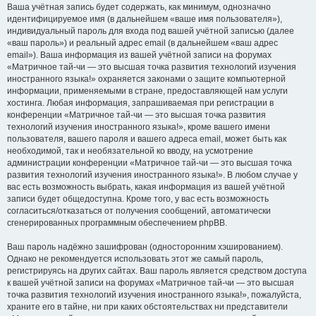
Ваша учётная запись будет содержать, как минимум, однозначно
идентифицируемое имя (в дальнейшем «ваше имя пользователя»),
индивидуальный пароль для входа под вашей учётной записью (далее
«ваш пароль») и реальный адрес email (в дальнейшем «ваш адрес
email»). Ваша информация из вашей учётной записи на форумах
«Матричное тай-чи — это высшая точка развития технологий изучения
иностранного языка!» охраняется законами о защите компьютерной
информации, применяемыми в стране, предоставляющей нам услуги
хостинга. Любая информация, запрашиваемая при регистрации в
конференции «Матричное тай-чи — это высшая точка развития
технологий изучения иностранного языка!», кроме вашего имени
пользователя, вашего пароля и вашего адреса email, может быть как
необходимой, так и необязательной ко вводу, на усмотрение
администрации конференции «Матричное тай-чи — это высшая точка
развития технологий изучения иностранного языка!». В любом случае у
вас есть возможность выбрать, какая информация из вашей учётной
записи будет общедоступна. Кроме того, у вас есть возможность
согласиться/отказаться от получения сообщений, автоматически
сгенерированных программным обеспечением phpBB.
Ваш пароль надёжно зашифрован (односторонним хэшированием).
Однако не рекомендуется использовать этот же самый пароль,
регистрируясь на других сайтах. Ваш пароль является средством доступа
к вашей учётной записи на форумах «Матричное тай-чи — это высшая
точка развития технологий изучения иностранного языка!», пожалуйста,
храните его в тайне, ни при каких обстоятельствах ни представители