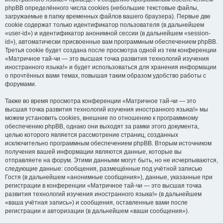
phpBB определённого числа cookies (небольшие текстовые файлы,
загружаемые в папку временных файлов вашего браузера). Первые две
cookie содержат только идентификатор пользователя (в дальнейшем
«user-id») и идентификатор анонимной сессии (в дальнейшем «session-
id»), автоматически присвоенные вам программным обеспечением phpBB.
Третья cookie будет создана после просмотра одной из тем конференции
«Матричное тай-чи — это высшая точка развития технологий изучения
иностранного языка!» и будет использоваться для хранения информации
о прочтённых вами темах, повышая таким образом удобство работы с
форумами.
Также во время просмотра конференции «Матричное тай-чи — это
высшая точка развития технологий изучения иностранного языка!» мы
можем установить cookies, внешние по отношению к программному
обеспечению phpBB, однако они выходят за рамки этого документа,
целью которого является рассмотрение страниц, созданных
исключительно программным обеспечением phpBB. Вторым источником
получения вашей информации являются данные, которые вы
отправляете на форум. Этими данными могут быть, но не исчерпываются,
следующие данные: сообщения, размещённые под учётной записью
Гостя (в дальнейшем «анонимные сообщения»), данные, указанные при
регистрации в конференции «Матричное тай-чи — это высшая точка
развития технологий изучения иностранного языка!» (в дальнейшем
«ваша учётная запись») и сообщения, оставленные вами после
регистрации и авторизации (в дальнейшем «ваши сообщения»).