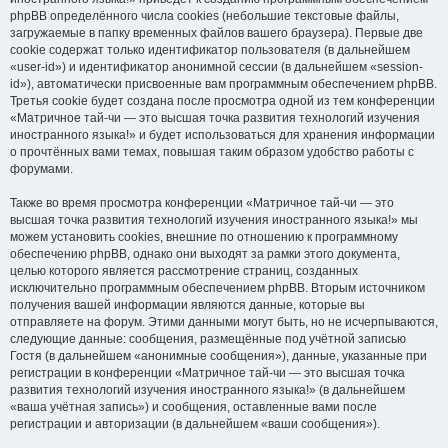
phpBB определённого числа cookies (небольшие текстовые файлы,
загружаемые в папку временных файлов вашего браузера). Первые две
cookie содержат только идентификатор пользователя (в дальнейшем
«user-id») и идентификатор анонимной сессии (в дальнейшем «session-
id»), автоматически присвоенные вам программным обеспечением phpBB.
Третья cookie будет создана после просмотра одной из тем конференции
«Матричное тай-чи — это высшая точка развития технологий изучения
иностранного языка!» и будет использоваться для хранения информации
о прочтённых вами темах, повышая таким образом удобство работы с
форумами.
Также во время просмотра конференции «Матричное тай-чи — это
высшая точка развития технологий изучения иностранного языка!» мы
можем установить cookies, внешние по отношению к программному
обеспечению phpBB, однако они выходят за рамки этого документа,
целью которого является рассмотрение страниц, созданных
исключительно программным обеспечением phpBB. Вторым источником
получения вашей информации являются данные, которые вы
отправляете на форум. Этими данными могут быть, но не исчерпываются,
следующие данные: сообщения, размещённые под учётной записью
Гостя (в дальнейшем «анонимные сообщения»), данные, указанные при
регистрации в конференции «Матричное тай-чи — это высшая точка
развития технологий изучения иностранного языка!» (в дальнейшем
«ваша учётная запись») и сообщения, оставленные вами после
регистрации и авторизации (в дальнейшем «ваши сообщения»).