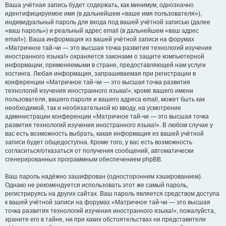
Ваша учётная запись будет содержать, как минимум, однозначно
идентифицируемое имя (в дальнейшем «ваше имя пользователя»),
индивидуальный пароль для входа под вашей учётной записью (далее
«ваш пароль») и реальный адрес email (в дальнейшем «ваш адрес
email»). Ваша информация из вашей учётной записи на форумах
«Матричное тай-чи — это высшая точка развития технологий изучения
иностранного языка!» охраняется законами о защите компьютерной
информации, применяемыми в стране, предоставляющей нам услуги
хостинга. Любая информация, запрашиваемая при регистрации в
конференции «Матричное тай-чи — это высшая точка развития
технологий изучения иностранного языка!», кроме вашего имени
пользователя, вашего пароля и вашего адреса email, может быть как
необходимой, так и необязательной ко вводу, на усмотрение
администрации конференции «Матричное тай-чи — это высшая точка
развития технологий изучения иностранного языка!». В любом случае у
вас есть возможность выбрать, какая информация из вашей учётной
записи будет общедоступна. Кроме того, у вас есть возможность
согласиться/отказаться от получения сообщений, автоматически
сгенерированных программным обеспечением phpBB.
Ваш пароль надёжно зашифрован (односторонним хэшированием).
Однако не рекомендуется использовать этот же самый пароль,
регистрируясь на других сайтах. Ваш пароль является средством доступа
к вашей учётной записи на форумах «Матричное тай-чи — это высшая
точка развития технологий изучения иностранного языка!», пожалуйста,
храните его в тайне, ни при каких обстоятельствах ни представители