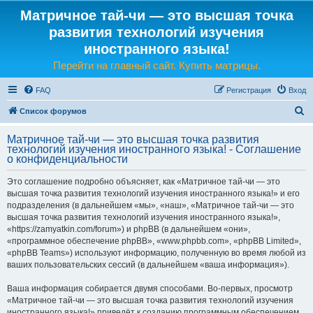
Матричное тай-чи — это высшая точка
развития технологий изучения
иностранного языка!
Перейти на главный сайт. Купить матрицы.
FAQ
Регистрация
Вход
П
Список форумов
о
Матричное тай-чи — это высшая точка развития
и
технологий изучения иностранного языка! - Соглашение
о конфиденциальности
с
к
Это соглашение подробно объясняет, как «Матричное тай-чи — это
высшая точка развития технологий изучения иностранного языка!» и его
подразделения (в дальнейшем «мы», «наш», «Матричное тай-чи — это
высшая точка развития технологий изучения иностранного языка!»,
«https://zamyatkin.com/forum») и phpBB (в дальнейшем «они»,
«программное обеспечение phpBB», «www.phpbb.com», «phpBB Limited»,
«phpBB Teams») используют информацию, полученную во время любой из
ваших пользовательских сессий (в дальнейшем «ваша информация»).
Ваша информация собирается двумя способами. Во-первых, просмотр
«Матричное тай-чи — это высшая точка развития технологий изучения
иностранного языка!» приведёт к созданию программным обеспечением