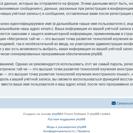
 данные, которые вы отправляете на форум. Этими данными могут быть, н
анонимные сообщения»), данные, указанные при регистрации в конференции
 «ваша учётная запись») и сообщения, оставленные вами после регистрации
означно идентифицируемое имя (в дальнейшем «ваше имя пользователя»), ин
 дальнейшем «ваш адрес email»). Ваша информация из вашей учётной записи
аняется законами о защите компьютерной информации, применяемыми в стран
и «Матричное тай-чи — это высшая точка развития технологий изучения ин
бходимой, так и необязательной ко вводу, на усмотрение администрации кон
е у вас есть возможность выбрать, какая информация из вашей учётной запис
тически сгенерированных программным обеспечением phpBB.
ием). Однако не рекомендуется использовать этот же самый пароль, регист
тричное тай-чи — это высшая точка развития технологий изучения иностранно
и — это высшая точка развития технологий изучения иностранного языка!», ни
пароль к вашей учётной записи, вы сможете воспользоваться функцией восс
вести ваше имя пользователя и ваш адрес email, после чего программное 
Связаться
Создано на основе
phpBB
® Forum Software © phpBB Limited
Русская поддержка phpBB
Моды и расширения phpBB
Конфиденциальность
|
Правила