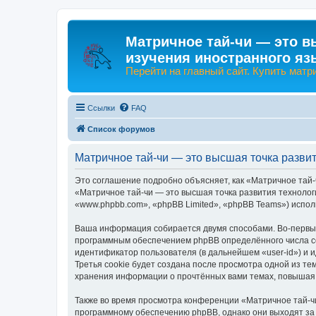
Матричное тай-чи — это в
изучения иностранного яз
Перейти на главный сайт. Купить матр
Ссылки
FAQ
Список форумов
Матричное тай-чи — это высшая точка разви
Это соглашение подробно объясняет, как «Матричное тай-
«Матричное тай-чи — это высшая точка развития технологи
«www.phpbb.com», «phpBB Limited», «phpBB Teams») испо
Ваша информация собирается двумя способами. Во-первых,
программным обеспечением phpBB определённого числа co
идентификатор пользователя (в дальнейшем «user-id») и 
Третья cookie будет создана после просмотра одной из те
хранения информации о прочтённых вами темах, повышая 
Также во время просмотра конференции «Матричное тай-чи
программному обеспечению phpBB, однако они выходят за