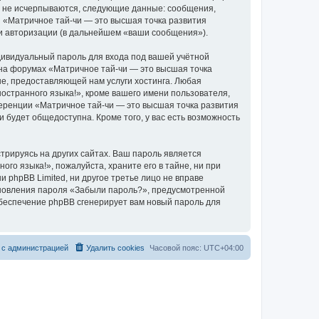
о не исчерпываются, следующие данные: сообщения,
 «Матричное тай-чи — это высшая точка развития
 и авторизации (в дальнейшем «ваши сообщения»).
дивидуальный пароль для входа под вашей учётной
 на форумах «Матричное тай-чи — это высшая точка
е, предоставляющей нам услуги хостинга. Любая
остранного языка!», кроме вашего имени пользователя,
ференции «Матричное тай-чи — это высшая точка развития
и будет общедоступна. Кроме того, у вас есть возможность
рируясь на других сайтах. Ваш пароль является
го языка!», пожалуйста, храните его в тайне, ни при
 phpBB Limited, ни другое третье лицо не вправе
тановления пароля «Забыли пароль?», предусмотренной
обеспечение phpBB сгенерирует вам новый пароль для
 с администрацией
Удалить cookies
Часовой пояс:
UTC+04:00