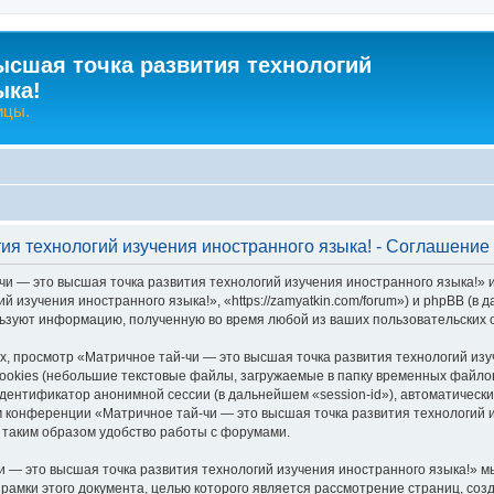
ысшая точка развития технологий
ыка!
ицы.
тия технологий изучения иностранного языка! - Соглашени
чи — это высшая точка развития технологий изучения иностранного языка!» 
й изучения иностранного языка!», «https://zamyatkin.com/forum») и phpBB (
льзуют информацию, полученную во время любой из ваших пользовательских
 просмотр «Матричное тай-чи — это высшая точка развития технологий изу
okies (небольшие текстовые файлы, загружаемые в папку временных файлов 
идентификатор анонимной сессии (в дальнейшем «session-id»), автоматичес
м конференции «Матричное тай-чи — это высшая точка развития технологий и
таким образом удобство работы с форумами.
 — это высшая точка развития технологий изучения иностранного языка!» м
 рамки этого документа, целью которого является рассмотрение страниц, с