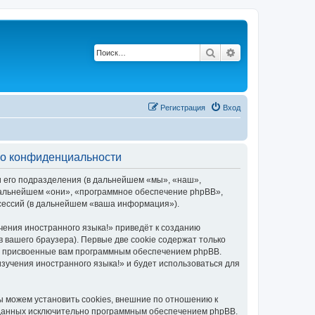
Поиск
Расширенный по
Регистрация
Вход
е о конфиденциальности
и его подразделения (в дальнейшем «мы», «наш»,
в дальнейшем «они», «программное обеспечение phpBB»,
 сессий (в дальнейшем «ваша информация»).
чения иностранного языка!» приведёт к созданию
вашего браузера). Первые две cookie содержат только
ки присвоенные вам программным обеспечением phpBB.
зучения иностранного языка!» и будет использоваться для
ы можем установить cookies, внешние по отношению к
озданных исключительно программным обеспечением phpBB.