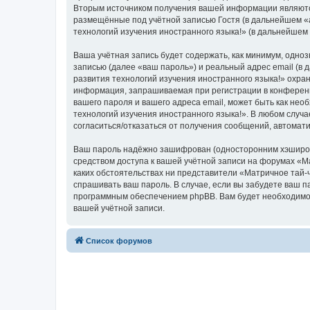
Вторым источником получения вашей информации являются
размещённые под учётной записью Гостя (в дальнейшем «
технологий изучения иностранного языка!» (в дальнейшем
Ваша учётная запись будет содержать, как минимум, одн
записью (далее «ваш пароль») и реальный адрес email (в
развития технологий изучения иностранного языка!» охр
информация, запрашиваемая при регистрации в конференци
вашего пароля и вашего адреса email, может быть как нео
технологий изучения иностранного языка!». В любом случа
согласиться/отказаться от получения сообщений, автома
Ваш пароль надёжно зашифрован (односторонним хэширован
средством доступа к вашей учётной записи на форумах «Ма
каких обстоятельствах ни представители «Матричное тай-ч
спрашивать ваш пароль. В случае, если вы забудете ваш 
программным обеспечением phpBB. Вам будет необходимо в
вашей учётной записи.
Список форумов