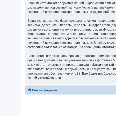
Вторым источником получения вашей информации являются
размещённые под учётной записью Гостя (в дальнейшем «
технологий изучения иностранного языка!» (в дальнейшем
Ваша учётная запись будет содержать, как минимум, одн
записью (далее «ваш пароль») и реальный адрес email (в
развития технологий изучения иностранного языка!» охр
информация, запрашиваемая при регистрации в конференци
вашего пароля и вашего адреса email, может быть как нео
технологий изучения иностранного языка!». В любом случа
согласиться/отказаться от получения сообщений, автома
Ваш пароль надёжно зашифрован (односторонним хэширован
средством доступа к вашей учётной записи на форумах «Ма
каких обстоятельствах ни представители «Матричное тай-ч
спрашивать ваш пароль. В случае, если вы забудете ваш 
программным обеспечением phpBB. Вам будет необходимо в
вашей учётной записи.
Список форумов