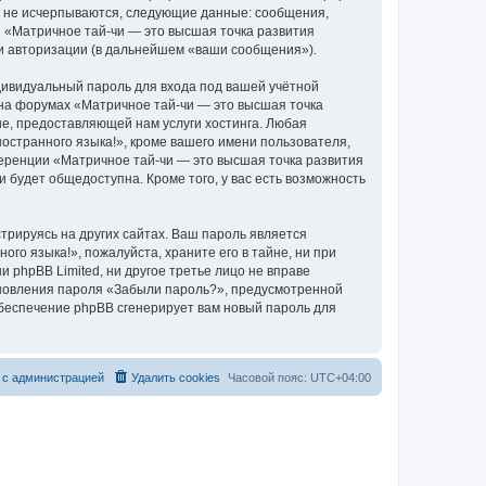
о не исчерпываются, следующие данные: сообщения,
 «Матричное тай-чи — это высшая точка развития
 и авторизации (в дальнейшем «ваши сообщения»).
дивидуальный пароль для входа под вашей учётной
 на форумах «Матричное тай-чи — это высшая точка
е, предоставляющей нам услуги хостинга. Любая
остранного языка!», кроме вашего имени пользователя,
ференции «Матричное тай-чи — это высшая точка развития
и будет общедоступна. Кроме того, у вас есть возможность
рируясь на других сайтах. Ваш пароль является
го языка!», пожалуйста, храните его в тайне, ни при
 phpBB Limited, ни другое третье лицо не вправе
тановления пароля «Забыли пароль?», предусмотренной
обеспечение phpBB сгенерирует вам новый пароль для
 с администрацией
Удалить cookies
Часовой пояс:
UTC+04:00