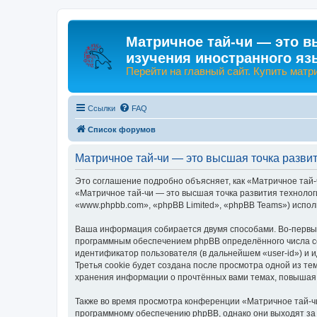
Матричное тай-чи — это в
изучения иностранного яз
Перейти на главный сайт. Купить матр
Ссылки
FAQ
Список форумов
Матричное тай-чи — это высшая точка разви
Это соглашение подробно объясняет, как «Матричное тай-
«Матричное тай-чи — это высшая точка развития технологи
«www.phpbb.com», «phpBB Limited», «phpBB Teams») испо
Ваша информация собирается двумя способами. Во-первых,
программным обеспечением phpBB определённого числа co
идентификатор пользователя (в дальнейшем «user-id») и 
Третья cookie будет создана после просмотра одной из те
хранения информации о прочтённых вами темах, повышая 
Также во время просмотра конференции «Матричное тай-чи
программному обеспечению phpBB, однако они выходят за