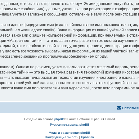
 данные, которые вы отправляете на форум. Этими данными могут быть, н
анонимные сообщения»), данные, указанные при регистрации в конференции
 «ваша учётная запись») и сообщения, оставленные вами после регистрации
означно идентифицируемое имя (в дальнейшем «ваше имя пользователя»), ин
 дальнейшем «ваш адрес email»). Ваша информация из вашей учётной записи
аняется законами о защите компьютерной информации, применяемыми в стран
и «Матричное тай-чи — это высшая точка развития технологий изучения ин
бходимой, так и необязательной ко вводу, на усмотрение администрации кон
е у вас есть возможность выбрать, какая информация из вашей учётной запис
тически сгенерированных программным обеспечением phpBB.
ием). Однако не рекомендуется использовать этот же самый пароль, регист
тричное тай-чи — это высшая точка развития технологий изучения иностранно
и — это высшая точка развития технологий изучения иностранного языка!», ни
пароль к вашей учётной записи, вы сможете воспользоваться функцией восс
вести ваше имя пользователя и ваш адрес email, после чего программное 
Связаться
Создано на основе
phpBB
® Forum Software © phpBB Limited
Русская поддержка phpBB
Моды и расширения phpBB
Конфиденциальность
|
Правила