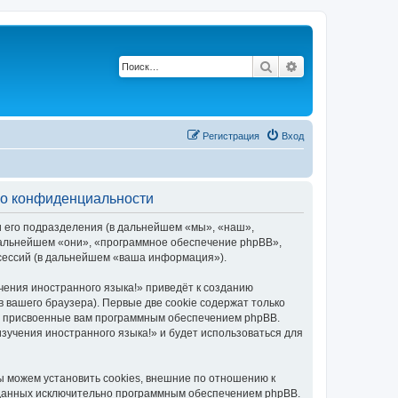
Поиск
Расширенный по
Регистрация
Вход
е о конфиденциальности
и его подразделения (в дальнейшем «мы», «наш»,
в дальнейшем «они», «программное обеспечение phpBB»,
 сессий (в дальнейшем «ваша информация»).
чения иностранного языка!» приведёт к созданию
вашего браузера). Первые две cookie содержат только
ки присвоенные вам программным обеспечением phpBB.
зучения иностранного языка!» и будет использоваться для
ы можем установить cookies, внешние по отношению к
озданных исключительно программным обеспечением phpBB.