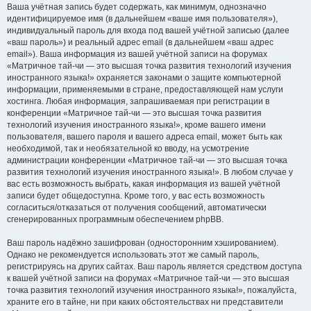
Ваша учётная запись будет содержать, как минимум, однозначно
идентифицируемое имя (в дальнейшем «ваше имя пользователя»),
индивидуальный пароль для входа под вашей учётной записью (далее
«ваш пароль») и реальный адрес email (в дальнейшем «ваш адрес
email»). Ваша информация из вашей учётной записи на форумах
«Матричное тай-чи — это высшая точка развития технологий изучения
иностранного языка!» охраняется законами о защите компьютерной
информации, применяемыми в стране, предоставляющей нам услуги
хостинга. Любая информация, запрашиваемая при регистрации в
конференции «Матричное тай-чи — это высшая точка развития
технологий изучения иностранного языка!», кроме вашего имени
пользователя, вашего пароля и вашего адреса email, может быть как
необходимой, так и необязательной ко вводу, на усмотрение
администрации конференции «Матричное тай-чи — это высшая точка
развития технологий изучения иностранного языка!». В любом случае у
вас есть возможность выбрать, какая информация из вашей учётной
записи будет общедоступна. Кроме того, у вас есть возможность
согласиться/отказаться от получения сообщений, автоматически
сгенерированных программным обеспечением phpBB.
Ваш пароль надёжно зашифрован (односторонним хэшированием).
Однако не рекомендуется использовать этот же самый пароль,
регистрируясь на других сайтах. Ваш пароль является средством доступа
к вашей учётной записи на форумах «Матричное тай-чи — это высшая
точка развития технологий изучения иностранного языка!», пожалуйста,
храните его в тайне, ни при каких обстоятельствах ни представители