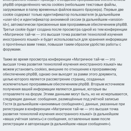
phpBB определённого числа cookies (небольшие текстовые файлы,
загружаемые в папку временных файлов вашего браузера). Первые две
cookie содержат только идентификатор пользователя (в дальнейшем
«user-id») и идентификатор анонимной сессии (в дальнейшем «session-
id»), автоматически присвоенные вам программным обеспечением phpBB.
Третья cookie будет создана после просмотра одной из тем конференции
«Матричное тай-чи — это высшая точка развития технологий изучения
иностранного языка!» и будет использоваться для хранения информации
о прочтённых вами темах, повышая таким образом удобство работы с
форумами.
Также во время просмотра конференции «Матричное тай-чи — это
высшая точка развития технологий изучения иностранного языка!» мы
можем установить cookies, внешние по отношению к программному
обеспечению phpBB, однако они выходят за рамки этого документа,
целью которого является рассмотрение страниц, созданных
исключительно программным обеспечением phpBB. Вторым источником
получения вашей информации являются данные, которые вы
отправляете на форум. Этими данными могут быть, но не исчерпываются,
следующие данные: сообщения, размещённые под учётной записью
Гостя (в дальнейшем «анонимные сообщения»), данные, указанные при
регистрации в конференции «Матричное тай-чи — это высшая точка
развития технологий изучения иностранного языка!» (в дальнейшем
«ваша учётная запись») и сообщения, оставленные вами после
регистрации и авторизации (в дальнейшем «ваши сообщения»).