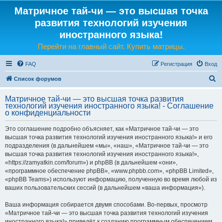
Матричное тай-чи — это высшая точка
развития технологий изучения
иностранного языка!
Перейти на главный сайт. Купить матрицы.
FAQ
Регистрация
Вход
П
Список форумов
о
Матричное тай-чи — это высшая точка развития
и
технологий изучения иностранного языка! - Соглашение
о конфиденциальности
с
к
Это соглашение подробно объясняет, как «Матричное тай-чи — это
высшая точка развития технологий изучения иностранного языка!» и его
подразделения (в дальнейшем «мы», «наш», «Матричное тай-чи — это
высшая точка развития технологий изучения иностранного языка!»,
«https://zamyatkin.com/forum») и phpBB (в дальнейшем «они»,
«программное обеспечение phpBB», «www.phpbb.com», «phpBB Limited»,
«phpBB Teams») используют информацию, полученную во время любой из
ваших пользовательских сессий (в дальнейшем «ваша информация»).
Ваша информация собирается двумя способами. Во-первых, просмотр
«Матричное тай-чи — это высшая точка развития технологий изучения
иностранного языка!» приведёт к созданию программным обеспечением