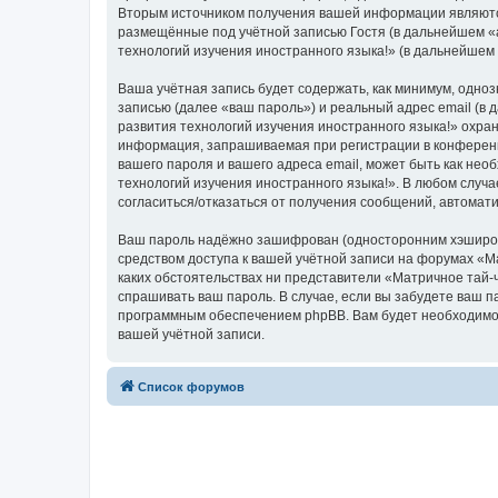
Вторым источником получения вашей информации являются
размещённые под учётной записью Гостя (в дальнейшем «
технологий изучения иностранного языка!» (в дальнейшем
Ваша учётная запись будет содержать, как минимум, одн
записью (далее «ваш пароль») и реальный адрес email (в
развития технологий изучения иностранного языка!» охр
информация, запрашиваемая при регистрации в конференци
вашего пароля и вашего адреса email, может быть как нео
технологий изучения иностранного языка!». В любом случа
согласиться/отказаться от получения сообщений, автома
Ваш пароль надёжно зашифрован (односторонним хэширован
средством доступа к вашей учётной записи на форумах «Ма
каких обстоятельствах ни представители «Матричное тай-ч
спрашивать ваш пароль. В случае, если вы забудете ваш 
программным обеспечением phpBB. Вам будет необходимо в
вашей учётной записи.
Список форумов