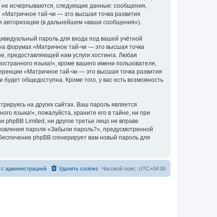
о не исчерпываются, следующие данные: сообщения,
 «Матричное тай-чи — это высшая точка развития
 и авторизации (в дальнейшем «ваши сообщения»).
дивидуальный пароль для входа под вашей учётной
 на форумах «Матричное тай-чи — это высшая точка
е, предоставляющей нам услуги хостинга. Любая
остранного языка!», кроме вашего имени пользователя,
ференции «Матричное тай-чи — это высшая точка развития
и будет общедоступна. Кроме того, у вас есть возможность
рируясь на других сайтах. Ваш пароль является
го языка!», пожалуйста, храните его в тайне, ни при
 phpBB Limited, ни другое третье лицо не вправе
тановления пароля «Забыли пароль?», предусмотренной
обеспечение phpBB сгенерирует вам новый пароль для
 с администрацией
Удалить cookies
Часовой пояс:
UTC+04:00