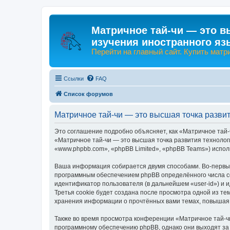
Матричное тай-чи — это в
изучения иностранного яз
Перейти на главный сайт. Купить матр
Ссылки
FAQ
Список форумов
Матричное тай-чи — это высшая точка разви
Это соглашение подробно объясняет, как «Матричное тай-
«Матричное тай-чи — это высшая точка развития технологи
«www.phpbb.com», «phpBB Limited», «phpBB Teams») испо
Ваша информация собирается двумя способами. Во-первых,
программным обеспечением phpBB определённого числа co
идентификатор пользователя (в дальнейшем «user-id») и 
Третья cookie будет создана после просмотра одной из те
хранения информации о прочтённых вами темах, повышая 
Также во время просмотра конференции «Матричное тай-чи
программному обеспечению phpBB, однако они выходят за