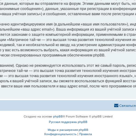
 данные, которые вы отправляете на форум. Этими данными могут быть, н
анонимные сообщения»), данные, указанные при регистрации в конференции
 «ваша учётная запись») и сообщения, оставленные вами после регистрации
означно идентифицируемое имя (в дальнейшем «ваше имя пользователя»), ин
 дальнейшем «ваш адрес email»). Ваша информация из вашей учётной записи
аняется законами о защите компьютерной информации, применяемыми в стран
и «Матричное тай-чи — это высшая точка развития технологий изучения ин
бходимой, так и необязательной ко вводу, на усмотрение администрации кон
е у вас есть возможность выбрать, какая информация из вашей учётной запис
тически сгенерированных программным обеспечением phpBB.
ием). Однако не рекомендуется использовать этот же самый пароль, регист
тричное тай-чи — это высшая точка развития технологий изучения иностранно
и — это высшая точка развития технологий изучения иностранного языка!», ни
пароль к вашей учётной записи, вы сможете воспользоваться функцией восс
вести ваше имя пользователя и ваш адрес email, после чего программное 
Связаться
Создано на основе
phpBB
® Forum Software © phpBB Limited
Русская поддержка phpBB
Моды и расширения phpBB
Конфиденциальность
|
Правила