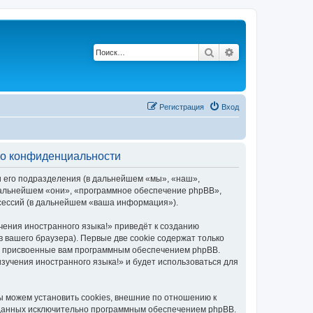
Поиск
Расширенный по
Регистрация
Вход
е о конфиденциальности
и его подразделения (в дальнейшем «мы», «наш»,
в дальнейшем «они», «программное обеспечение phpBB»,
 сессий (в дальнейшем «ваша информация»).
чения иностранного языка!» приведёт к созданию
вашего браузера). Первые две cookie содержат только
ки присвоенные вам программным обеспечением phpBB.
зучения иностранного языка!» и будет использоваться для
ы можем установить cookies, внешние по отношению к
озданных исключительно программным обеспечением phpBB.