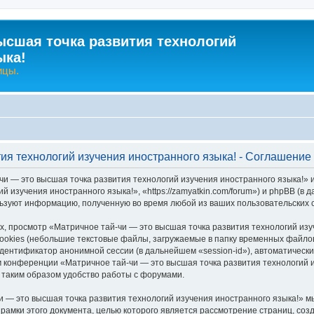
ысшая точка развития технологий
ыка!
ицы.
тия технологий изучения иностранного языка! - Соглашени
чи — это высшая точка развития технологий изучения иностранного языка!» 
й изучения иностранного языка!», «https://zamyatkin.com/forum») и phpBB (
льзуют информацию, полученную во время любой из ваших пользовательских
 просмотр «Матричное тай-чи — это высшая точка развития технологий изу
okies (небольшие текстовые файлы, загружаемые в папку временных файлов 
идентификатор анонимной сессии (в дальнейшем «session-id»), автоматичес
м конференции «Матричное тай-чи — это высшая точка развития технологий и
таким образом удобство работы с форумами.
 — это высшая точка развития технологий изучения иностранного языка!» м
 рамки этого документа, целью которого является рассмотрение страниц, с