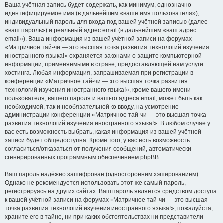
Ваша учётная запись будет содержать, как минимум, однозначно
идентифицируемое имя (в дальнейшем «ваше имя пользователя»),
индивидуальный пароль для входа под вашей учётной записью (далее
«ваш пароль») и реальный адрес email (в дальнейшем «ваш адрес
email»). Ваша информация из вашей учётной записи на форумах
«Матричное тай-чи — это высшая точка развития технологий изучения
иностранного языка!» охраняется законами о защите компьютерной
информации, применяемыми в стране, предоставляющей нам услуги
хостинга. Любая информация, запрашиваемая при регистрации в
конференции «Матричное тай-чи — это высшая точка развития
технологий изучения иностранного языка!», кроме вашего имени
пользователя, вашего пароля и вашего адреса email, может быть как
необходимой, так и необязательной ко вводу, на усмотрение
администрации конференции «Матричное тай-чи — это высшая точка
развития технологий изучения иностранного языка!». В любом случае у
вас есть возможность выбрать, какая информация из вашей учётной
записи будет общедоступна. Кроме того, у вас есть возможность
согласиться/отказаться от получения сообщений, автоматически
сгенерированных программным обеспечением phpBB.
Ваш пароль надёжно зашифрован (односторонним хэшированием).
Однако не рекомендуется использовать этот же самый пароль,
регистрируясь на других сайтах. Ваш пароль является средством доступа
к вашей учётной записи на форумах «Матричное тай-чи — это высшая
точка развития технологий изучения иностранного языка!», пожалуйста,
храните его в тайне, ни при каких обстоятельствах ни представители