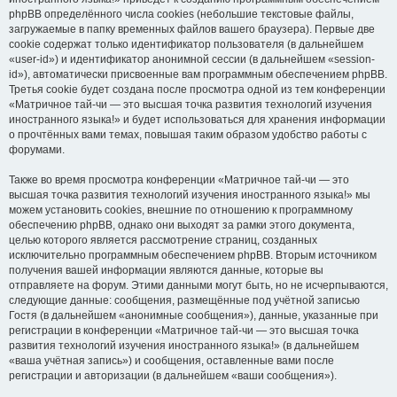
phpBB определённого числа cookies (небольшие текстовые файлы,
загружаемые в папку временных файлов вашего браузера). Первые две
cookie содержат только идентификатор пользователя (в дальнейшем
«user-id») и идентификатор анонимной сессии (в дальнейшем «session-
id»), автоматически присвоенные вам программным обеспечением phpBB.
Третья cookie будет создана после просмотра одной из тем конференции
«Матричное тай-чи — это высшая точка развития технологий изучения
иностранного языка!» и будет использоваться для хранения информации
о прочтённых вами темах, повышая таким образом удобство работы с
форумами.
Также во время просмотра конференции «Матричное тай-чи — это
высшая точка развития технологий изучения иностранного языка!» мы
можем установить cookies, внешние по отношению к программному
обеспечению phpBB, однако они выходят за рамки этого документа,
целью которого является рассмотрение страниц, созданных
исключительно программным обеспечением phpBB. Вторым источником
получения вашей информации являются данные, которые вы
отправляете на форум. Этими данными могут быть, но не исчерпываются,
следующие данные: сообщения, размещённые под учётной записью
Гостя (в дальнейшем «анонимные сообщения»), данные, указанные при
регистрации в конференции «Матричное тай-чи — это высшая точка
развития технологий изучения иностранного языка!» (в дальнейшем
«ваша учётная запись») и сообщения, оставленные вами после
регистрации и авторизации (в дальнейшем «ваши сообщения»).