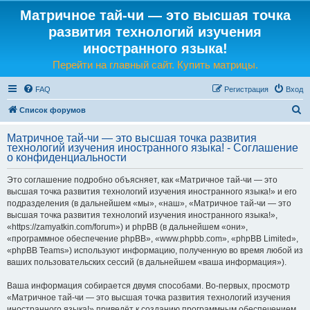
Матричное тай-чи — это высшая точка
развития технологий изучения
иностранного языка!
Перейти на главный сайт. Купить матрицы.
FAQ
Регистрация
Вход
П
Список форумов
о
Матричное тай-чи — это высшая точка развития
и
технологий изучения иностранного языка! - Соглашение
о конфиденциальности
с
к
Это соглашение подробно объясняет, как «Матричное тай-чи — это
высшая точка развития технологий изучения иностранного языка!» и его
подразделения (в дальнейшем «мы», «наш», «Матричное тай-чи — это
высшая точка развития технологий изучения иностранного языка!»,
«https://zamyatkin.com/forum») и phpBB (в дальнейшем «они»,
«программное обеспечение phpBB», «www.phpbb.com», «phpBB Limited»,
«phpBB Teams») используют информацию, полученную во время любой из
ваших пользовательских сессий (в дальнейшем «ваша информация»).
Ваша информация собирается двумя способами. Во-первых, просмотр
«Матричное тай-чи — это высшая точка развития технологий изучения
иностранного языка!» приведёт к созданию программным обеспечением