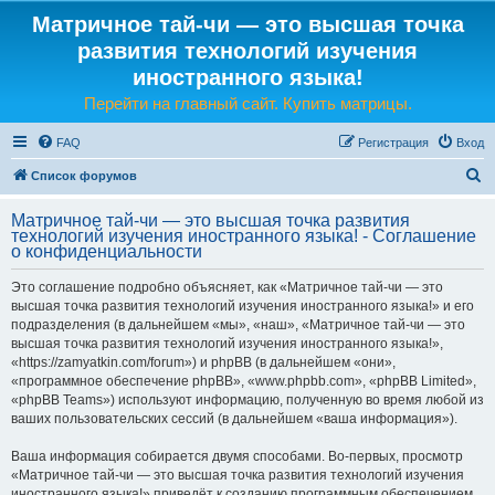
Матричное тай-чи — это высшая точка
развития технологий изучения
иностранного языка!
Перейти на главный сайт. Купить матрицы.
FAQ
Регистрация
Вход
П
Список форумов
о
Матричное тай-чи — это высшая точка развития
и
технологий изучения иностранного языка! - Соглашение
о конфиденциальности
с
к
Это соглашение подробно объясняет, как «Матричное тай-чи — это
высшая точка развития технологий изучения иностранного языка!» и его
подразделения (в дальнейшем «мы», «наш», «Матричное тай-чи — это
высшая точка развития технологий изучения иностранного языка!»,
«https://zamyatkin.com/forum») и phpBB (в дальнейшем «они»,
«программное обеспечение phpBB», «www.phpbb.com», «phpBB Limited»,
«phpBB Teams») используют информацию, полученную во время любой из
ваших пользовательских сессий (в дальнейшем «ваша информация»).
Ваша информация собирается двумя способами. Во-первых, просмотр
«Матричное тай-чи — это высшая точка развития технологий изучения
иностранного языка!» приведёт к созданию программным обеспечением