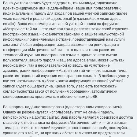
Ваша учётная запись будет содержать, как минимум, однозначно
идентифицируемое имя (в дальнейшем «ваше имя пользователя»),
индивидуальный пароль для входа под вашей учётной записью (далее
«ваш пароль») и реальный адрес email (в дальнейшем «ваш адрес
email»). Ваша информация из вашей учётной записи на форумах
«Матричное тай-чи — это высшая точка развития технологий изучения
иностранного языка!» охраняется законами о защите компьютерной
информации, применяемыми в стране, предоставляющей нам услуги
хостинга. Любая информация, запрашиваемая при регистрации в
конференции «Матричное тай-чи — это высшая точка развития
технологий изучения иностранного языка!», кроме вашего имени
пользователя, вашего пароля и вашего адреса email, может быть как
необходимой, так и необязательной ко вводу, на усмотрение
администрации конференции «Матричное тай-чи — это высшая точка
развития технологий изучения иностранного языка!». В любом случае у
вас есть возможность выбрать, какая информация из вашей учётной
записи будет общедоступна. Кроме того, у вас есть возможность
согласиться/отказаться от получения сообщений, автоматически
сгенерированных программным обеспечением phpBB.
Ваш пароль надёжно зашифрован (односторонним хэшированием).
Однако не рекомендуется использовать этот же самый пароль,
регистрируясь на других сайтах. Ваш пароль является средством доступа
к вашей учётной записи на форумах «Матричное тай-чи — это высшая
точка развития технологий изучения иностранного языка!», пожалуйста,
храните его в тайне, ни при каких обстоятельствах ни представители