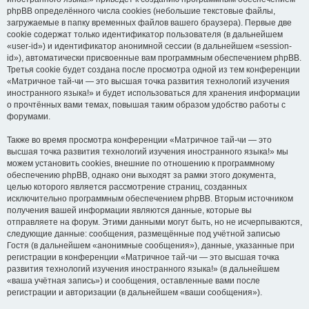
phpBB определённого числа cookies (небольшие текстовые файлы,
загружаемые в папку временных файлов вашего браузера). Первые две
cookie содержат только идентификатор пользователя (в дальнейшем
«user-id») и идентификатор анонимной сессии (в дальнейшем «session-
id»), автоматически присвоенные вам программным обеспечением phpBB.
Третья cookie будет создана после просмотра одной из тем конференции
«Матричное тай-чи — это высшая точка развития технологий изучения
иностранного языка!» и будет использоваться для хранения информации
о прочтённых вами темах, повышая таким образом удобство работы с
форумами.
Также во время просмотра конференции «Матричное тай-чи — это
высшая точка развития технологий изучения иностранного языка!» мы
можем установить cookies, внешние по отношению к программному
обеспечению phpBB, однако они выходят за рамки этого документа,
целью которого является рассмотрение страниц, созданных
исключительно программным обеспечением phpBB. Вторым источником
получения вашей информации являются данные, которые вы
отправляете на форум. Этими данными могут быть, но не исчерпываются,
следующие данные: сообщения, размещённые под учётной записью
Гостя (в дальнейшем «анонимные сообщения»), данные, указанные при
регистрации в конференции «Матричное тай-чи — это высшая точка
развития технологий изучения иностранного языка!» (в дальнейшем
«ваша учётная запись») и сообщения, оставленные вами после
регистрации и авторизации (в дальнейшем «ваши сообщения»).