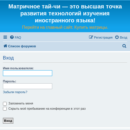
Матричное тай-чи — это высшая точка
развития технологий изучения
иностранного языка!
Перейти на главный сайт. Купить матрицы.
FAQ
Регистрация
Вход
П
Список форумов
о
Вход
и
с
Имя пользователя:
к
Пароль:
Забыли пароль?
Запомнить меня
Скрыть моё пребывание на конференции в этот раз