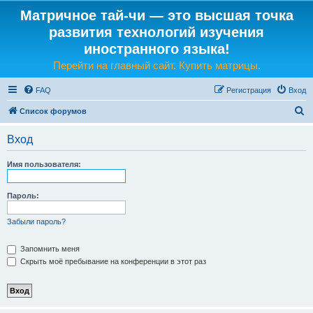
Матричное тай-чи — это высшая точка
развития технологий изучения
иностранного языка!
Перейти на главный сайт. Купить матрицы.
FAQ
Регистрация
Вход
П
Список форумов
о
Вход
и
с
Имя пользователя:
к
Пароль:
Забыли пароль?
Запомнить меня
Скрыть моё пребывание на конференции в этот раз